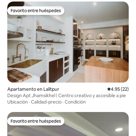
Favorito entre huéspedes
Favorito entre huéspedes
Apartamento en Lalitpur
Calificación 
4.95 (22)
Design Apt Jhamsikhel | Centro creativo y accesible a pie
Ubicación
·
Calidad-precio
·
Condición
Favorito entre huéspedes
Favorito entre huéspedes