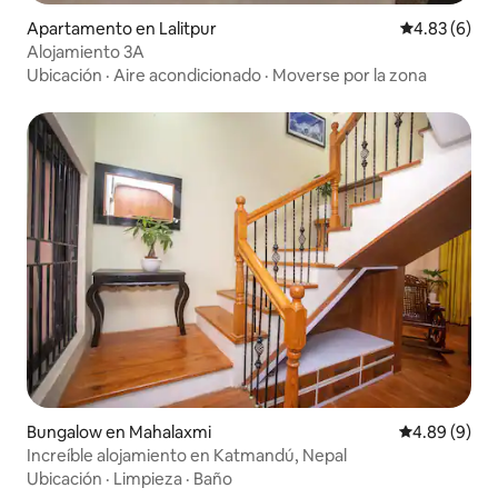
Apartamento en Lalitpur
Calificación
4.83 (6)
Alojamiento 3A
Ubicación
·
Aire acondicionado
·
Moverse por la zona
Bungalow en Mahalaxmi
Calificación 
4.89 (9)
Increíble alojamiento en Katmandú, Nepal
Ubicación
·
Limpieza
·
Baño