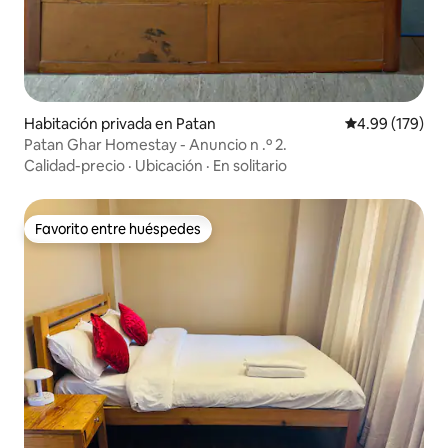
Habitación privada en Patan
Calificación pr
4.99 (179)
Patan Ghar Homestay - Anuncio n .º 2.
Calidad-precio
·
Ubicación
·
En solitario
Favorito entre huéspedes
Favorito entre huéspedes