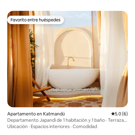
Favorito entre huéspedes
Favorito entre huéspedes
Apartamento en Katmandú
Calificació
5.0 (6)
Departamento Japandi de 1 habitación y 1 baño · Terraza,
bañera profunda y ducha con vista al cielo
Ubicación
·
Espacios interiores
·
Comodidad