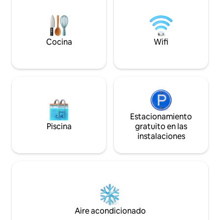
para: - Familias - P
Wifi rápido y recogidas disponibles.
negocios - Estancia
Olvídate de todo, relájate y recarga
Viajeros solitarios Organizado por
energías en nuestro santuario único a 40
Voyage Villa, que 
minutos de la ciudad. Paz total.
tranquilas y bien 
Cocina
Wifi
valle de Katmandú
Estacionamiento
Piscina
gratuito en las
instalaciones
Aire acondicionado