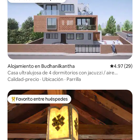
Favorito entre huéspedes
Alojamiento en Budhanilkantha
Calificación p
4.97 (29)
Casa ultralujosa de 4 dormitorios con jacuzzi / aire
acondicionado
Calidad-precio
·
Ubicación
·
Parrilla
Favorito entre huéspedes
Favorito entre huéspedes preferido