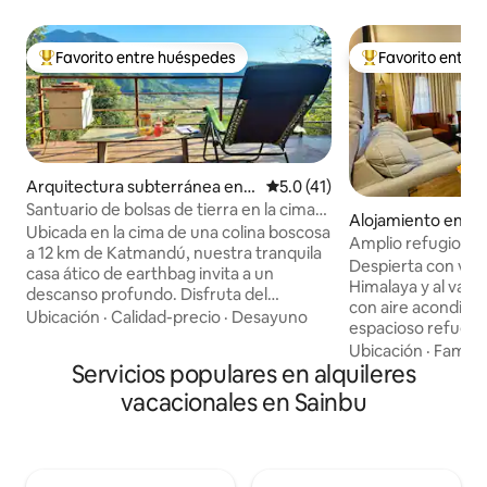
Favorito entre huéspedes
Favorito entre
Favorito entre huéspedes preferido
Favorito entre hu
Arquitectura subterránea en
Calificación promedio: 5.0 de 
5.0 (41)
Godawari
Santuario de bolsas de tierra en la cima
Alojamiento en Ka
de una colina cerca de Katmandú
Ubicada en la cima de una colina boscosa
Amplio refugio de
a 12 km de Katmandú, nuestra tranquila
de Patan | Vistas a
Despierta con vist
casa ático de earthbag invita a un
Himalaya y al valle
descanso profundo. Disfruta del
con aire acondici
invernadero de cristal para meditar o
Ubicación
·
Calidad-precio
·
Desayuno
espacioso refugio
relájate en la cubierta sobre un
situado en la tranq
Ubicación
·
Familia
exuberante bosque de alimentos.
Servicios populares en alquileres
los barrios reside
Arraigado en la simplicidad, un trabajo de
Lalitpur, en el val
amor hecho para la quietud; despierta
vacacionales en Sainbu
de las calles conc
con el canto de los pájaros, toma un té
Patan y del centr
con vistas al Himalaya o pasea por los
alojamiento ofrec
senderos del bosque. Perfecto para días
privacidad y convenienci
tranquilos, silencio suave y aire fresco.