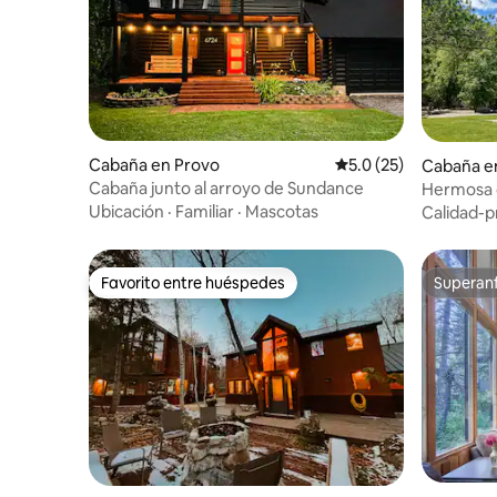
Cabaña en Provo
Calificación promedio
5.0 (25)
Cabaña e
Cabaña junto al arroyo de Sundance
Hermosa c
Lower Pr
Ubicación
·
Familiar
·
Mascotas
Calidad-p
Favorito entre huéspedes
Superanf
Favorito entre huéspedes
Superanf