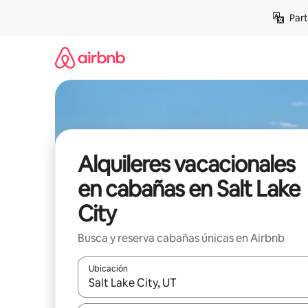
Omite
Part
el
contenido
Alquileres vacacionales
en cabañas en Salt Lake
City
Busca y reserva cabañas únicas en Airbnb
Ubicación
Cuando los resultados estén disponibles, navega co