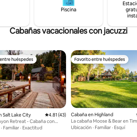
rsonas, área para lanzar
Estac
requieren neumáticos de nieve
s, patio vallado apto para
Piscina
Consulta la información impor
gratu
 ¡y mucho más!
sobre otros detalles important
inst
Cabañas vacacionales con jacuzzi
 entre huéspedes
Favorito entre huéspedes
 entre huéspedes
Favorito entre huéspedes
Cabaña en Highland
 Salt Lake City
Calificación promedio: 4.81 de 5, 43 reseñas
4.81 (43)
 4.92 de 5, 99 reseñas
La cabaña Moose & Bear en Ti
nyon Retreat - Cabaña con
Ubicación
·
Familiar
·
Esquí
·
Familiar
·
Exactitud