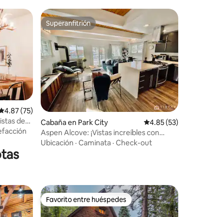
Superanfitrión
Superanfitrión
Calificación promedio: 4.87 de 5, 75 reseñas
4.87 (75)
istas de
Cabaña en Park City
Calificación promedio:
4.85 (53)
efacción
Aspen Alcove: ¡Vistas increíbles con
jacuzzi privado!
Ubicación
·
Caminata
·
Check-out
tas
Favorito entre huéspedes
Favorito entre huéspedes