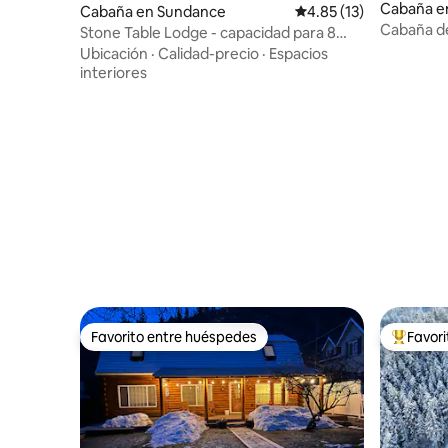
Cabaña e
Cabaña en Sundance
Calificación promedio:
4.85 (13)
Cabaña de
Stone Table Lodge - capacidad para 8
Sundance 
personas: JACUZZI
Ubicación
·
Calidad-precio
·
Espacios
interiores
Favorito entre huéspedes
Favor
Favorito entre huéspedes
Favorito