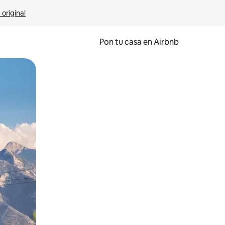
 original
Pon tu casa en Airbnb
o o desliza el dedo.