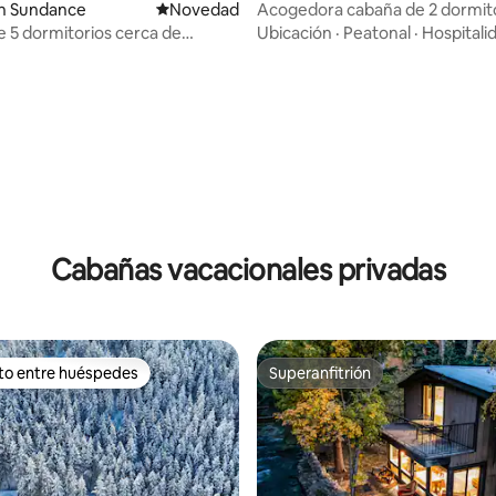
n Sundance
Lugar para hospedarse
Novedad
Acogedora cabaña de 2 dormito
 4.85 de 5, 13 reseñas
centro de SLC
 5 dormitorios cerca de
Ubicación
·
Peatonal
·
Hospitali
Resort | Fogata + arroyo
Cabañas vacacionales privadas
ito entre huéspedes
Superanfitrión
 entre huéspedes preferido
Superanfitrión