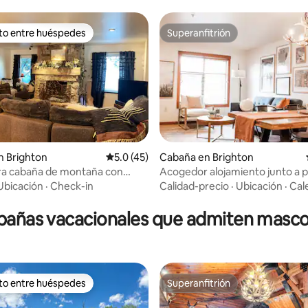
ito entre huéspedes
Superanfitrión
 entre huéspedes preferido
Superanfitrión
 4.95 de 5, 87 reseñas
n Brighton
Calificación promedio: 5.0 de 5, 45 reseñas
5.0 (45)
Cabaña en Brighton
a cabaña de montaña con
Acogedor alojamiento junto a p
esquí en Solitude Resort
Ubicación
·
Check-in
Calidad-precio
·
Ubicación
·
Cal
bañas vacacionales que admiten masco
ito entre huéspedes
Superanfitrión
 entre huéspedes preferido
Superanfitrión