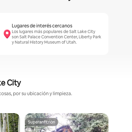
Lugares de interés cercanos
Los lugares más populares de Salt Lake City
son Salt Palace Convention Center, Liberty Park
y Natural History Museum of Utah.
e City
osas, por su ubicación y limpieza.
Cabaña e
Superanfitrión
Favor
rido
Superanfitrión
Favorit
Acogedor
nieve!
Situado e