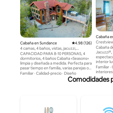
Cabaña en
Crestvie
Cabaña en Sundance
Calificación promedio: 
4.98 (126)
Cabaña d
4 camas, 4 baños, vistas, jacuzzi,
Jacuzzi®, 
chimenea, capacidad para 8-10 personas
CAPACIDAD PARA 8-10 PERSONAS, 4
espectaculares. Esta ca
dormitorios, 4 baños Cabaña «Seasons»
interior 
limpia y diseñada a medida. Perfecta para
ventanale
Familiar
·
pasar tiempo en familia, varias parejas o
habitacio
interiores
un retiro de empresa. Varias salas de
Familiar
·
Calidad-precio
·
Diseño
revestida de ladr
estar interiores y 2 terrazas exteriores
Comodidades po
aventuras
con vistas increíbles a la montaña Cirque
rutas de 
y al centro vacacional Sundance. Cocina
centros d
totalmente equipada con todo lo
nivel. Servicios: aire acondicionado
necesario para cocinar, servir y comer.
central, l
Juegos de mesa, DVD.
televisor
Televisores/DirectTV en la mayoría de las
gas, futbo
habitaciones. Wifi. Jacuzzi en la cubierta