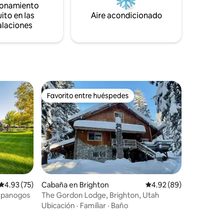
ionamiento
/4x4.
esquís, equipo de nieve y equipo de
tante
ito en las
senderismo. Ven a alojarte en la joya
Aire acondicionado
es.
escondida de Park City entre nuevos
alaciones
desarrollos.
Favorito entre huéspedes
Favorito entre huéspedes
Calificación promedio: 4.93 de 5, 75 reseñas
4.93 (75)
Cabaña en Brighton
Calificación promedio:
4.92 (89)
mpanogos
The Gordon Lodge, Brighton, Utah
Ubicación
·
Familiar
·
Baño