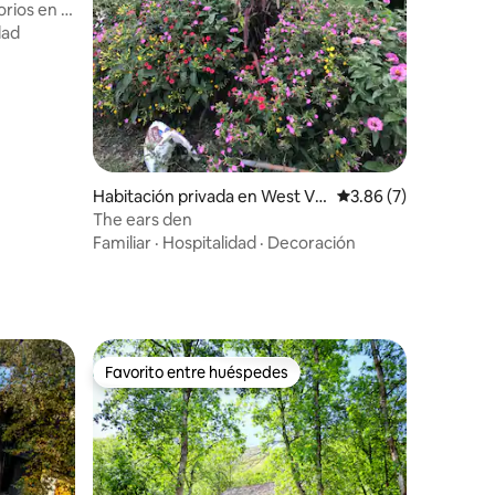
rios en el
dad
Habitación privada en West Val
Calificación promedio
3.86 (7)
ley City
The ears den
Familiar
·
Hospitalidad
·
Decoración
Favorito entre huéspedes
Favorito entre huéspedes