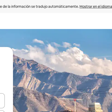
e de la información se tradujo automáticamente. 
Mostrar en el idioma
n las teclas de flecha hacia arriba y hacia abajo o explora con el tact