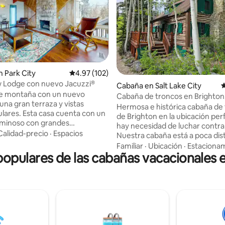
 Park City
Calificación promedio: 4.97 de 5, 102 reseñas
4.97 (102)
w Lodge con nuevo Jacuzzi®
4.98 de 5, 126 reseñas
Cabaña en Salt Lake City
C
e montaña con un nuevo
Cabaña de troncos en Brighton
una gran terraza y vistas
de los remontes! Aparcamiento
Hermosa e histórica cabaña de
sa cuenta con un
de Brighton en la ubicación per
luminoso con grandes
hay necesidad de luchar contra e
s y detalles en madera natural,
Calidad-precio
·
Espacios
Nuestra cabaña está a poca dis
nes espaciosas y una cocina
pie de Brighton Resort. Nos h
Familiar
·
Ubicación
·
Estaciona
illo. Fácil acceso a
pulares de las cabañas vacacionales en
esforzado por conservar su bel
 durante todo el año, como
rústica y, al mismo tiempo, conv
senderismo, campos de golf,
un refugio cómodo durante tod
e esquí y tiendas de primer
en el bosque. Encantadora, aisl
tranquila, así es nuestra increíb
avadora/secadora, WiFi,
Disfruta de las temperaturas m
es inteligentes, 2 chimeneas de
del verano aquí a 8800 pies y de
lín, patio con fogata, jacuzzi
nieve del mundo en invierno. S