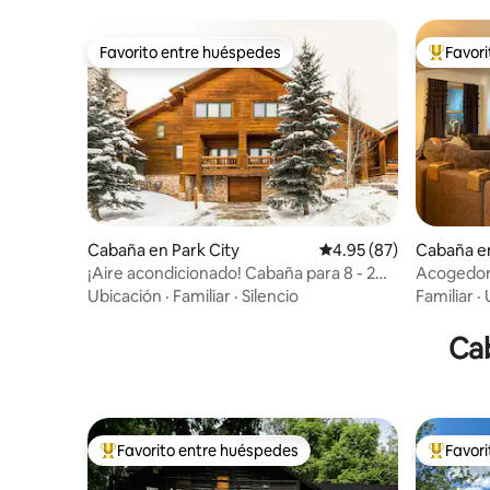
Favorito entre huéspedes
Favor
Favorito entre huéspedes
Favorito
Cabaña en Park City
Calificación promedio:
4.95 (87)
Cabaña e
¡Aire acondicionado! Cabaña para 8 - 2
Acogedor
dormitorios/2,5 baños 1500 pies
jacuzzi
Ubicación
·
Familiar
·
Silencio
Familiar
·
cuadrados
Ca
Favorito entre huéspedes
Favor
Favorito entre huéspedes preferido
Favorito