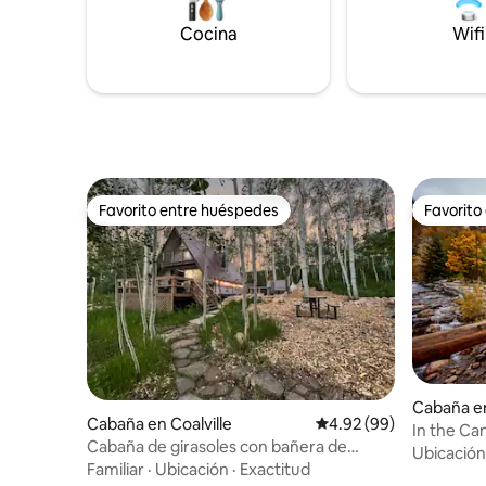
para 6 pe
superior. Cabaña de propiedad privada
herradura
que no forma parte del centro
Cocina
Wifi
mascotas
vacacional. A muy poca distancia a pie del
centro vacacional.
Favorito entre huéspedes
Favorito
Favorito entre huéspedes
Favorito
Cabaña en
Cabaña en Coalville
Calificación promedio:
4.92 (99)
In the Ca
Cabaña de girasoles con bañera de
jacuzzi
Ubicación
hidromasaje sobre Park City
Familiar
·
Ubicación
·
Exactitud