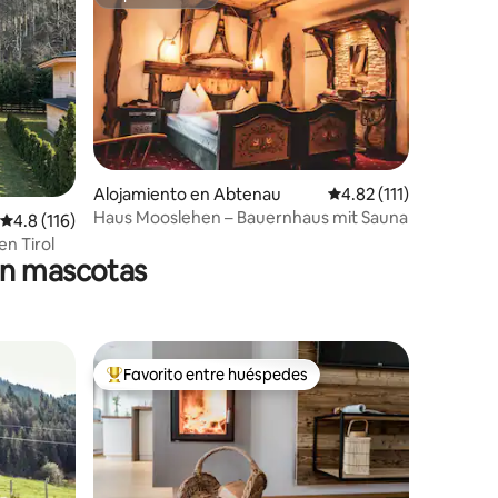
Superanfitrión
Alojamiento en Abtenau
Calificación promedio:
4.82 (111)
Haus Mooslehen – Bauernhaus mit Sauna
Calificación promedio: 4.8 de 5, 116 reseñas
4.8 (116)
en Tirol
en mascotas
Favorito entre huéspedes
Favorito entre huéspedes preferido