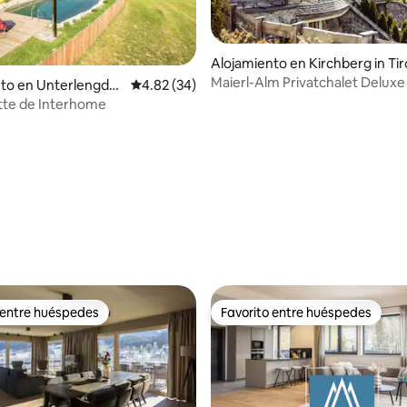
Alojamiento en Kirchberg in Tir
Maierl-Alm Privatchalet Deluxe
to en Unterlengdor
Calificación promedio: 4.82 de 5, 34 reseñas
4.82 (34)
tte de Interhome
 4.88 de 5, 26 reseñas
 entre huéspedes
Favorito entre huéspedes
 entre huéspedes
Favorito entre huéspedes