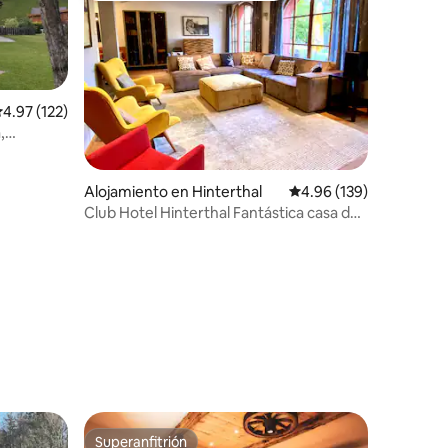
alificación promedio: 4.97 de 5, 122 reseñas
4.97 (122)
,
Alojamiento en Hinterthal
Calificación promedio: 
4.96 (139)
Club Hotel Hinterthal Fantástica casa de
vacaciones
Superanfitrión