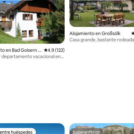
Alojamiento en Großsölk
C
Casa grande, bastante rodeada
hermoso jardín
to en Bad Goisern a
Calificación promedio: 4.9 de 5, 122 reseñas
4.9 (122)
ttersee
 departamento vacacional en
rgut con jardín
 4.75 de 5, 20 reseñas
 entre huéspedes
Superanfitrión