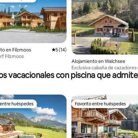
 entre huéspedes
Superanfitrión
to en Filzmoos
Calificación promedio: 5 de 5, 14 reseñas
5 (14)
rf Filzmoos
io: 5 de 5, 45 reseñas
Alojamiento en Walchsee
Exclusiva cabaña de cazadores 
os vacacionales con piscina que admit
 entre huéspedes
Favorito entre huéspedes
 entre huéspedes
Favorito entre huéspedes