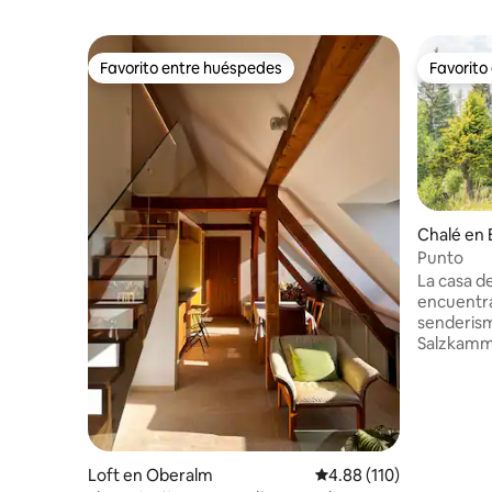
Favorito entre huéspedes
Favorito
Favorito entre huéspedes
Favorito
Chalé en 
llstätters
Punto
La casa de
encuentra
senderism
Salzkammergut. Estamo
altura de
permite a
inmediato
pasto alpino. Con nosotros, 
oportunida
idílico paisaje a
Loft en Oberalm
Calificación promedio: 
4.88 (110)
dormitori