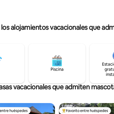
vacaciones ideales para relajart
esta casa de vacaciones puede
descubrir la ciudad de Salzburgo. 
se en su hogar durante los
favor, ten en cuenta que el anfi
s. ¡Te espero! Markus
puede solicitar una tarjeta de c
er
seguridad y depósito.
los alojamientos vacacionales que adm
Estac
Piscina
gratu
inst
asas vacacionales que admiten mascot
 entre huéspedes
Favorito entre huéspedes
 entre huéspedes
Favorito entre huéspedes prefe