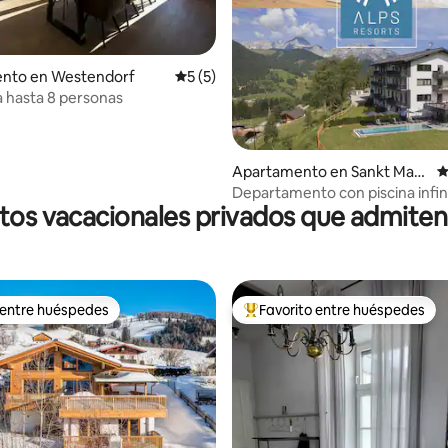
 4.96 de 5, 54 reseñas
nto en Westendorf
Calificación promedio: 5 de 5, 5 reseñas
5 (5)
a hasta 8 personas
Apartamento en Sankt Marti
C
n am Tennengebirge
Departamento con piscina infin
tos vacacionales privados que admite
 entre huéspedes
Favorito entre huéspedes
 entre huéspedes
Favorito entre huéspedes prefe