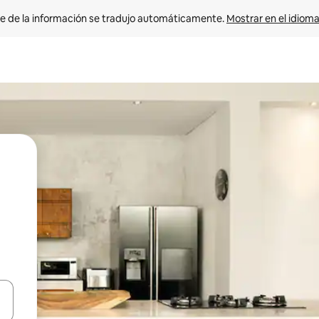
e de la información se tradujo automáticamente. 
Mostrar en el idioma
n las teclas de flecha hacia arriba y hacia abajo o explora con el tact