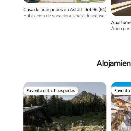
Casa de huéspedes en Astätt
Calificación promedio:
4.96 (54)
Habitación de vacaciones para descansar
Apartame
Ático par
Alojamien
Favorito entre huéspedes
Favorito
Favorito entre huéspedes
Favorito