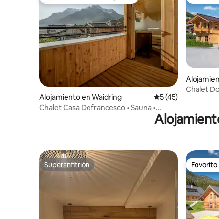
Favorito entre huéspedes preferido
Favorito
Alojamien
Chalet Do
Alojamiento en Waidring
Calificación promed
5 (45)
Chalet Casa Defrancesco • Sauna •
Alojamient
Bañera independiente
Superanfitrión
Favorito
Superanfitrión
Favorito