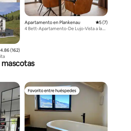
Apartamento en Plankenau
Calificación prom
5 (7)
4 Bett-Apartamento-De Lujo-Vista a la
Montana-Baño
alificación promedio: 4.86 de 5, 162 reseñas
4.86 (162)
ita
n mascotas
Favorito entre huéspedes
rido
Favorito entre huéspedes