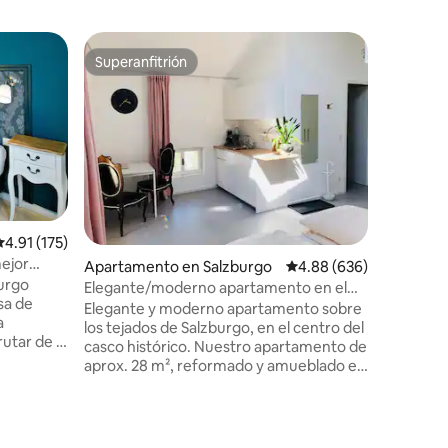
Apartame
Superanfitrión
Favor
Superanfitrión
Favorit
Casco an
Apartamen
para 1-4 
debajo de
la música
acogedor,
Mozartpl
la estaci
huéspede
alificación promedio: 4.91 de 5, 175 reseñas
4.91 (175)
estamos 
mejor
Apartamento en Salzburgo
Calificación promedio: 
4.88 (636)
carruaje 
burgo
euros/día
Elegante/moderno apartamento en el
sa de
explorar 
casco antiguo
Elegante y moderno apartamento sobre
a
niños pe
los tejados de Salzburgo, en el centro del
utar de la
casco histórico. Nuestro apartamento de
on su
aprox. 28 m², reformado y amueblado en
. La
2018, dispone de una sala de
e un
estar/dormitorio con una pequeña
 un
cocina y una zona de comedor, así como
n las
de un baño privado con ducha. La cama