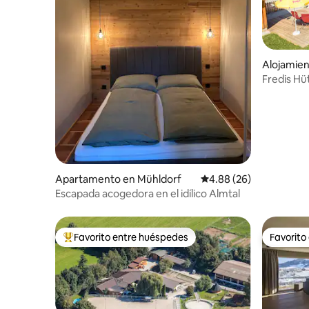
Alojamien
f
Fredis Hü
Apartamento en Mühldorf
Calificación promedio:
4.88 (26)
Escapada acogedora en el idílico Almtal
Favorito entre huéspedes
Favorito
Favorito entre huéspedes preferido
Favorito