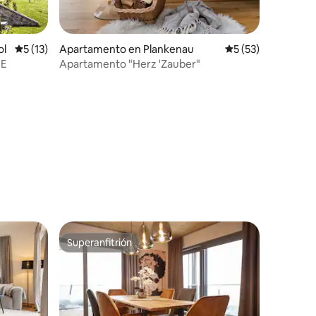
ol
Calificación promedio: 5 de 5, 13 reseñas
5 (13)
Apartamento en Plankenau
Calificación promed
5 (53)
 E
Apartamento "Herz 'Zauber"
Superanfitrión
Superanfitrión