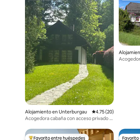
Alojamien
m Hallstä
Acogedor
Salzkamme
Alojamiento en Unterburgau
Calificación promedio:
4.75 (20)
Acogedora cabaña con acceso privado al
lago
Favorito entre huéspedes
Favorito