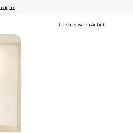
 original
Pon tu casa en Airbnb
o o desliza el dedo.