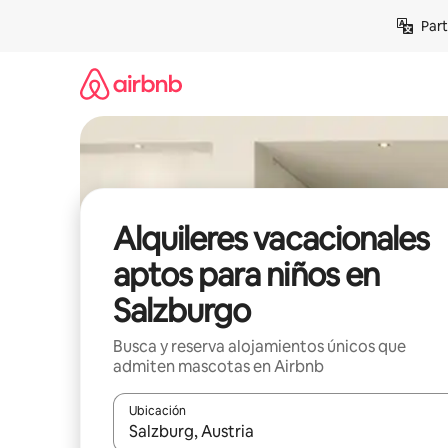
Omite
Part
el
contenido
Alquileres vacacionales
aptos para niños en
Salzburgo
Busca y reserva alojamientos únicos que
admiten mascotas en Airbnb
Ubicación
Cuando los resultados estén disponibles, navega co