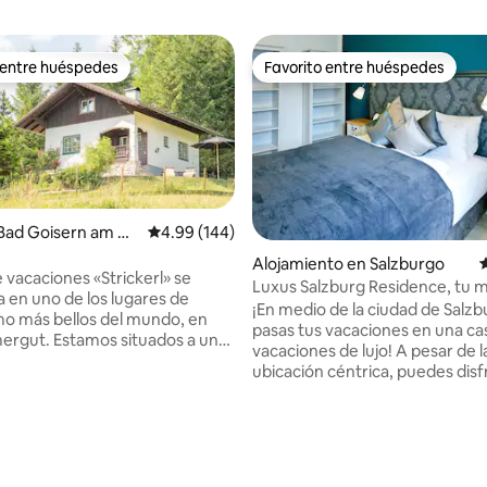
 entre huéspedes
Favorito entre huéspedes
 entre huéspedes
Favorito entre huéspedes
Bad Goisern am Ha
Calificación promedio: 4.99 de 5, 144 reseñas
4.99 (144)
ee
Alojamiento en Salzburgo
C
 vacaciones «Strickerl» se
Luxus Salzburg Residence, tu 
 en uno de los lugares de
alojamiento vacacional
¡En medio de la ciudad de Salz
o más bellos del mundo, en
pasas tus vacaciones en una ca
s situados a una
vacaciones de lujo! A pesar de l
 aprox. 880 metros, lo que
ubicación céntrica, puedes disfr
 nuestros huéspedes sentir de
paz en tu casa de vacaciones c
 la sensación de estar en un
propio jardín y una gran terraza
tendrás la
Residencia de Salzburgo ofrec
d de relajarte y disfrutar del
ambiente de vida excepcional y
ustriaco. Equipada con 2
4.88 de 5, 110 reseñas
diseño moderno y luminoso. So
os, una sala de estar/comedor y