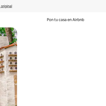
 original
Pon tu casa en Airbnb
o o desliza el dedo.