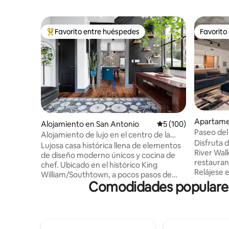
Favorito entre huéspedes
Favorito
Favorito entre huéspedes preferido
Favorito
Apartame
Alojamiento en San Antonio
Calificación promedi
5 (100)
o
Paseo del
Alojamiento de lujo en el centro de la
Disfruta d
ciudad en Southtown/King William
Lujosa casa histórica llena de elementos
River Wal
de diseño moderno únicos y cocina de
restauran
chef. Ubicado en el histórico King
Relájese 
William/Southtown, a pocos pasos de
varias zo
Comodidades populares 
restaurantes, bares y parques. • Centro
asar a la 
de convenciones Henry B. González: 5
24 horas 
minutos en coche/16 minutos a pie (0,8
climatizada de 3 
millas) • The Pearl: 9 minutos en coche
Paseo del
(4,1 millas). • Alamodome: 4 minutos en