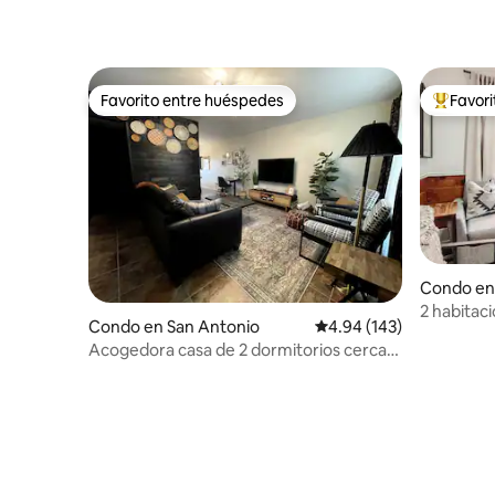
Favorito entre huéspedes
Favor
Favorito entre huéspedes
Favorito
Condo en
2 habitac
Condo en San Antonio
Calificación promedio: 
4.94 (143)
William G
Acogedora casa de 2 dormitorios cerca
River Wal
del centro médico