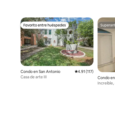
Favorito entre huéspedes
Superanf
Favorito entre huéspedes
Superanf
Condo en San Antonio
Calificación promedio: 
4.91 (117)
Casa de arte III
Condo en
Increíble
perfecta