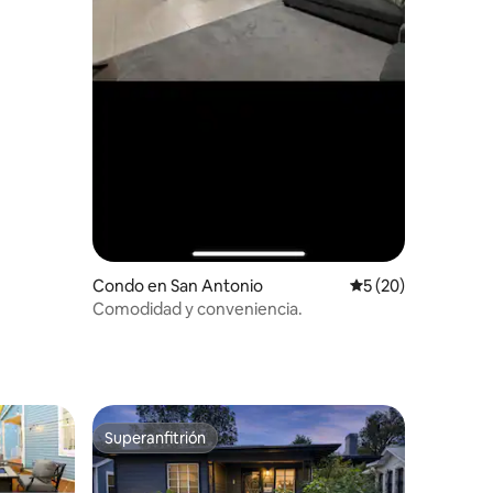
Condo en San Antonio
Calificación promed
5 (20)
Comodidad y conveniencia.
Superanfitrión
rido
Superanfitrión