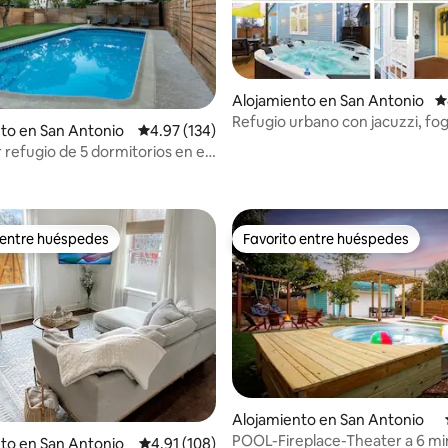
Alojamiento en San Antonio
C
Refugio urbano con jacuzzi, fo
to en San Antonio
Calificación promedio: 4.97 de 5, 134 reseñas
4.97 (134)
terraza deck y
refugio de 5 dormitorios en el
4.99 de 5, 198 reseñas
n piscina
 entre huéspedes
Favorito entre huéspedes
 entre huéspedes
Favorito entre huéspedes
4.99 de 5, 113 reseñas
Alojamiento en San Antonio
POOL-Fireplace-Theater a 6 mi
to en San Antonio
Calificación promedio: 4.91 de 5, 108 reseñas
4.91 (108)