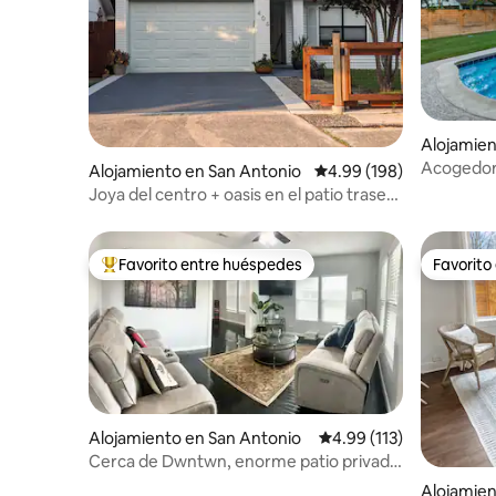
Alojamien
Acogedor 
Alojamiento en San Antonio
Calificación promedio: 
4.99 (198)
centro co
Joya del centro + oasis en el patio trasero
[Casa Tranquila]
Favorito entre huéspedes
Favorito
Favorito entre huéspedes preferido
Favorito
Alojamiento en San Antonio
Calificación promedio: 
4.99 (113)
Cerca de Dwntwn, enorme patio privado
con piscina de tanque de stock
Alojamien