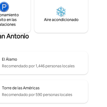
antador
ciudad de Boerne a solo 15 minutos.
 El
•Relájate en el jacuzzi y disfruta de las
eo del
estrellas y los planetas en una noche
ionamiento
 de la
clara en Hill Country. Los ciervos y el pavo
ito en las
Aire acondicionado
a menudo se ven en el valle. Disfruta de
alaciones
ntonio con
tu café debajo de la terraza cubierta.
ión a
San Antonio
El Álamo
Recomendado por 1,446 personas locales
Torre de las Américas
Recomendado por 590 personas locales