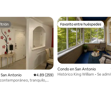
itrión
Favorito entre huéspedes
itrión
Favorito entre huéspedes
4.91 de 5, 117 reseñas
Condo en San Antonio
Histórico King William • Se adm
 San Antonio
Calificación promedio: 4.89 de 5, 259 reseñas
4.89 (259)
mascotas • Paseo junto al río
, contemporáneo, tranquilo,
mente ubicado