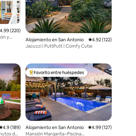
alificación promedio: 4.99 de 5, 220 reseñas
4.99 (220)
gón y
Alojamiento en San Antonio
Calificación promedio: 
4.92 (122)
Jacuzzi | PuttPutt | Comfy Cutie
Favorito entre huéspedes
Favorito entre huéspedes preferido
Calificación promedio: 4.9 de 5, 189 reseñas
4.9 (189)
Alojamiento en San Antonio
Calificación promedio: 
4.99 (127)
nutos de
Mansión Margarita~Piscina