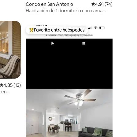
Condo en San Antonio
Calificación promedio:
4.91 (74)
Habitación de 1 dormitorio con cama
tamaño king y vista al River Walk •
Estacionamiento gratuito
Favorito entre huéspedes
Favorito entre huéspedes preferido
Calificación promedio: 4.85 de 5, 13 reseñas
4.85 (13)
iten