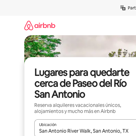
Omite
Part
el
contenido
Lugares para quedarte
cerca de Paseo del Río
San Antonio
Reserva alquileres vacacionales únicos,
alojamientos y mucho más en Airbnb
Ubicación
Cuando los resultados estén disponibles, navega co