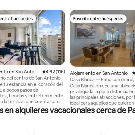
 entre huéspedes
Favorito entre huéspedes
 entre huéspedes
Favorito entre huéspedes
nto en San Antoni
Calificación promedio: 4.92 de 5, 116 reseñas
4.92 (116)
o: 5 de 5, 100 reseñas
Alojamiento en San Antonio
C
 río del centro de San Antonio
Casa Blanca — Patio con mural, 
e tu estancia en el corazón del
estacionamiento
Casa Blanca ofrece una ubicaci
k, a pocos pasos de
privilegiada, a poca distancia e
tes, tiendas y entretenimiento.
las principales atracciones, por 
en la terraza, que cuenta con
ideal para aquellos que quieren
nas de descanso, una zona para
en alquileres vacacionales cerca de Pa
cerca de toda la emoción. Esta 
parrilla, un gimnasio abierto las
recién reformada es elegante y
y una piscina de descanso
con comodidades modernas q
pies. Por la zona: 📍
garantizan una estancia relajan
 Río: a unos pasos 🎭 Teatro
Disfruta de amplias salas de est