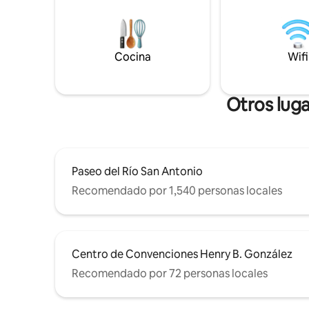
Azteca – 1
coche/22 minutos a pie (1,1 millas) • The
Majestic –
Riverwalk (entrada principal): 19 minutos
Mall – 5 mi
a pie (0,9 millas) • Hemisphere Park: 14
Arts Villa
minutos a pie (0,7 millas). • Torre de las
– 9 minut
Cocina
Wifi
Américas: 15 minutos a pie (0,7 millas) •
14 minutos
Complejo de artes Blue Star: 9 minutos a
minutos a
pie (0,4 millas).
Otros luga
Paseo del Río San Antonio
Recomendado por 1,540 personas locales
Centro de Convenciones Henry B. González
Recomendado por 72 personas locales