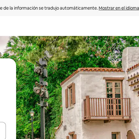
e de la información se tradujo automáticamente. 
Mostrar en el idioma
n las teclas de flecha hacia arriba y hacia abajo o explora con el tact