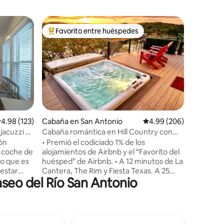
Apartame
Favorito entre huéspedes
Favor
Favorito entre huéspedes preferido
Favorit
o
VISTAS | 
rápido
¡Aparcami
⭐️ 0,6 mi
Henry B: 
de la Tor
pie. A ⭐️
minutos a
20 minuto
del Río: 14 minu
alificación promedio: 4.98 de 5, 123 reseñas
4.98 (123)
Cabaña en San Antonio
Calificación promedio: 
4.99 (206)
hogar lej
jacuzzi y
Cabaña romántica en Hill Country con
espacios
jacuzzi privado
ón
• Premió el codiciado 1% de los
y 2 baños
n coche de
alojamientos de Airbnb y el “Favorito del
Disfruta 
lo que es
huésped” de Airbnb. • A 12 minutos de La
la comodi
 estar
Cantera, The Rim y Fiesta Texas. A 25
dormitorios. ¡Reserva ah
seo del Río San Antonio
casa
minutos del centro/Riverwalk y SeaWorld
recuerdo
 práctica,
(tráfico pendiente). • Relájate en el
ue
jacuzzi y disfruta de las estrellas y los
te.
planetas en una noche clara en Hill
ar,
Country • Ten una cita en la pintoresca