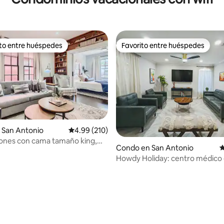
ito entre huéspedes
Favorito entre huéspedes
 entre huéspedes preferido
Favorito entre huéspedes
 San Antonio
Calificación promedio: 4.99 de 5, 210 reseñas
4.99 (210)
iones con cama tamaño king,
4.94 de 5, 143 reseñas
Condo en San Antonio
C
em~¡A poca distancia a pie de
Howdy Holiday: centro médico 
k y restaurantes!
nivel