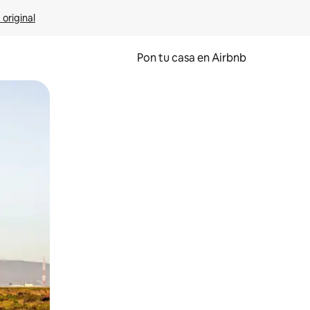
 original
Pon tu casa en Airbnb
o o desliza el dedo.