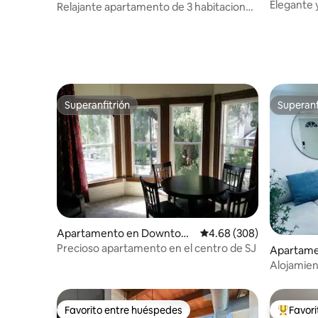
Elegante 
Relajante apartamento de 3 habitaciones
2 baños y 
con patio y piscina • Cerca de Santana
y Nvidia
Row
Superanfitrión
Superanf
Superanfitrión
Superanf
Apartamento en Downtow
Calificación promedio: 4
4.68 (308)
n San Jose
Precioso apartamento en el centro de SJ
Apartam
San Jose
Alojamien
Favorito entre huéspedes
Favor
Favorito entre huéspedes
Favorito