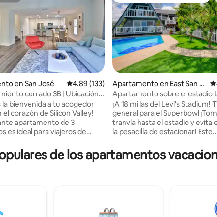
itrión
Favorito entre huéspedes prefe
4.94 de 5, 173 reseñas
nto en San José
Calificación promedio: 4.89 de 5, 133 reseñas
4.89 (133)
Apartamento en East San J
Ca
ose
miento cerrado 3B | Ubicación
Apartamento sobre el estadio L
 Aire acondicionado | 217 Ji
 la bienvenida a tu acogedor
¡A 18 millas del Levi's Stadium! 
 el corazón de Silicon Valley!
general para el Superbowl ¡Tom
ante apartamento de 3
tranvía hasta el estadio y evita e
s es ideal para viajeros de
la pesadilla de estacionar! Este
 profesionales médicos en
apartamento de 2 habitaciones
 becarios. UNIDAD
vista espectacular de Silicon Val
ulares de los apartamentos vacacion
de 3 dormitorios ✔ Muy cerca
Levi's Stadium). Hay dos dormitorios, un
uerto de SJ, el centro de
baño y una cocina/sala de esta
nes de SF, el centro SAP, el
combinada. La sala de estar tiene sofá,
 SJ... ✔ Registro de entrada
televisión y transmisión de Rok
 con código Plaza de
buena conexión wifi. Siéntate en la
nto privado✔ gratuito en el
terraza privada y podrás ver p
rrado ✔ Aire acondicionado y
salvajes, ciervos e incluso una v