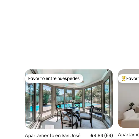
Favorito entre huéspedes
Favor
Favorito entre huéspedes
Favorito
Apartame
Apartamento en San José
Calificación promedio:
4.84 (64)