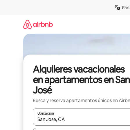
Omite
Part
el
contenido
Alquileres vacacionales
en apartamentos en San
José
Busca y reserva apartamentos únicos en Airb
Ubicación
Cuando los resultados estén disponibles, navega co