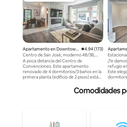
Favorito entre huéspedes
Superanf
Apartamento en Downtown
Calificación promedio: 
4.94 (173)
Apartame
San Jose
Centro de San José, moderno 4B/3B,
Estaciona
aparcamiento gratuito
céntrica |
A poca distancia del Centro de
¡Te damos
Convenciones. Este apartamento
refugio en
renovado de 4 dormitorios/3 baños en la
Este eleg
primera planta (edificio de 2 pisos) está
dormitorio
increíblemente cerca de todo lo que el
negocios,
centro de la ciudad tiene para ofrecer,
movimiento y
Comodidades pop
restaurantes y tiendas. Wifi de alta
GRANDE✔ 
velocidad, videollamadas, escritorio en
del aerop
cada dormitorio. Ropa de cama de
convencio
calidad hotelera, interior moderno,
centro de
estacionamiento en el lugar, cocina
autónomo
totalmente surtida con vajilla y utensilios
aparcamie
de cocina, chimenea eléctrica, TV wifi
garaje ce