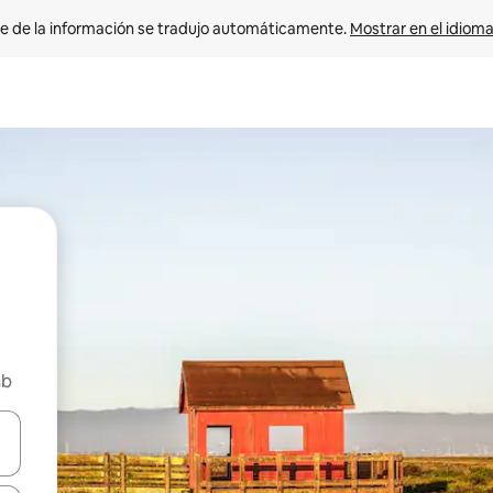
e de la información se tradujo automáticamente. 
Mostrar en el idioma
nb
n las teclas de flecha hacia arriba y hacia abajo o explora con el tact