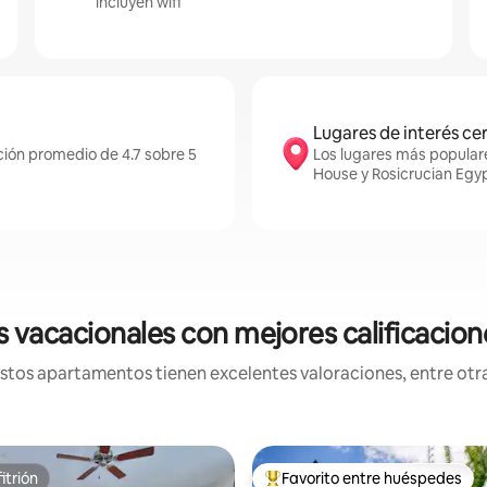
incluyen wifi
Lugares de interés ce
ción promedio de 4.7 sobre 5
Los lugares más popular
House y Rosicrucian Eg
vacacionales con mejores calificacion
os apartamentos tienen excelentes valoraciones, entre otras
itrión
Favorito entre huéspedes