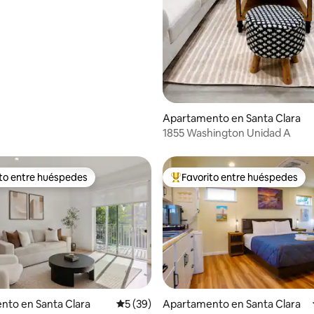
Apartamento en Santa Clara
1855 Washington Unidad A
ito entre huéspedes
Favorito entre huéspedes
 entre huéspedes preferido
Favorito entre huéspedes prefe
nto en Santa Clara
Calificación promedio: 5 de 5, 39 reseñas
5 (39)
Apartamento en Santa Clara
 4.84 de 5, 64 reseñas