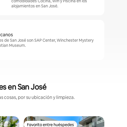
comodidades Cocina, Wifi y Piscina en los
alojamientos en San José.
rcanos
es de San José son SAP Center, Winchester Mystery
yptian Museum.
es en San José
 cosas, por su ubicación y limpieza.
Apartame
Favorito entre huéspedes
Favor