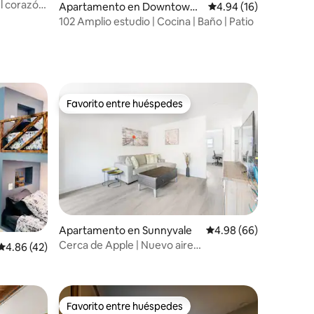
el corazón
Apartamento en Downtown
Calificación promedio:
4.94 (16)
San Jose
102 Amplio estudio | Cocina | Baño | Patio
Favorito entre huéspedes
Favorito entre huéspedes
Apartamento en Sunnyvale
Calificación promedio:
4.98 (66)
Cerca de Apple | Nuevo aire
Calificación promedio: 4.86 de 5, 42 reseñas
4.86 (42)
acondicionado central | Lavandería en la
unidad | Vehículo eléctrico
Favorito entre huéspedes
Favorito entre huéspedes