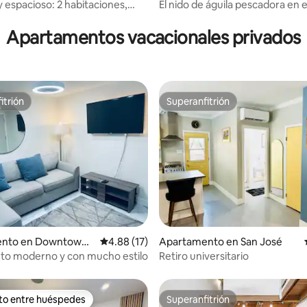
y espacioso: 2 habitaciones,
El nido de águila pescadora en 
piscina • Cerca de Levis, Apple
de Silicon Valley
Apartamentos vacacionales privados
itrión
Superanfitrión
itrión
Superanfitrión
.68 de 5, 308 reseñas
ento en Downtown
Calificación promedio: 4.88 de 5, 17 reseñas
4.88 (17)
Apartamento en San José
to moderno y con mucho estilo
Retiro universitario
ito entre huéspedes
Superanfitrión
 entre huéspedes preferido
Superanfitrión