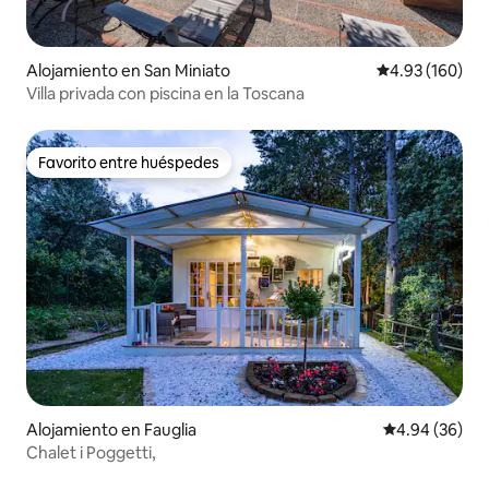
Alojamiento en San Miniato
Calificación pr
4.93 (160)
Villa privada con piscina en la Toscana
Favorito entre huéspedes
Favorito entre huéspedes
Alojamiento en Fauglia
Calificación p
4.94 (36)
Chalet i Poggetti,