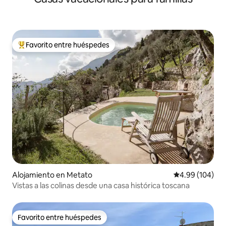
Favorito entre huéspedes
Favorito entre huéspedes preferido
Alojamiento en Metato
Calificación pr
4.99 (104)
Vistas a las colinas desde una casa histórica toscana
Favorito entre huéspedes
Favorito entre huéspedes