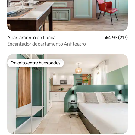
Apartamento en Lucca
Calificación p
4.93 (217)
Encantador departamento Anfiteatro
Favorito entre huéspedes
Favorito entre huéspedes