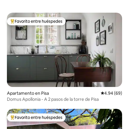
Favorito entre huéspedes
Favorito entre huéspedes preferido
Apartamento en Pisa
Calificación p
4.94 (69)
Domus Apollonia - A 2 pasos de la torre de Pisa
Favorito entre huéspedes
Favorito entre huéspedes preferido