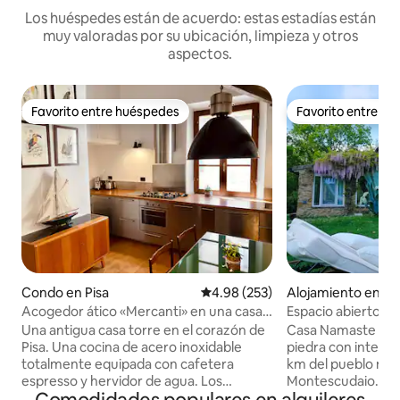
Los huéspedes están de acuerdo: estas estadías están
muy valoradas por su ubicación, limpieza y otros
aspectos.
Favorito entre huéspedes
Favorito entre h
Favorito entre huéspedes
Favorito entre h
Condo en Pisa
Calificación promedio: 4.98 de 5
4.98 (253)
Alojamiento en M
io
Acogedor ático «Mercanti» en una casa
Espacio abierto en
torre
Una antigua casa torre en el corazón de
Casa Namaste es 
Pisa. Una cocina de acero inoxidable
piedra con interio
totalmente equipada con cafetera
km del pueblo med
espresso y hervidor de agua. Los
Montescudaio. La 
interiores combinan vigas de madera,
completamente ro