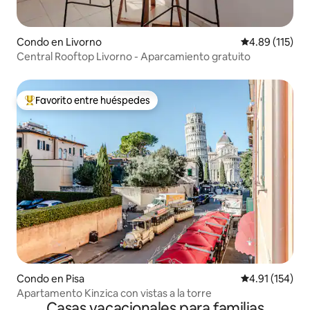
Condo en Livorno
Calificación p
4.89 (115)
Central Rooftop Livorno - Aparcamiento gratuito
Favorito entre huéspedes
Favorito entre huéspedes preferido
Condo en Pisa
Calificación p
4.91 (154)
Apartamento Kinzica con vistas a la torre
Casas vacacionales para familias