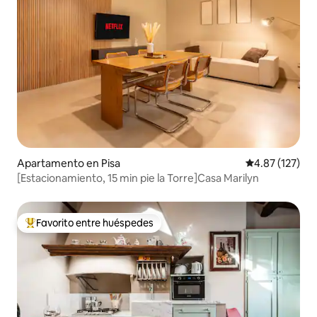
Apartamento en Pisa
Calificación p
4.87 (127)
[Estacionamiento, 15 min pie la Torre]Casa Marilyn
Favorito entre huéspedes
Favorito entre huéspedes preferido