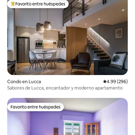
Favorito entre huéspedes
Favorito entre huéspedes preferido
Condo en Lucca
Calificación pr
4.99 (296)
Sabores de Lucca, encantador y moderno apartamento
Favorito entre huéspedes
Favorito entre huéspedes