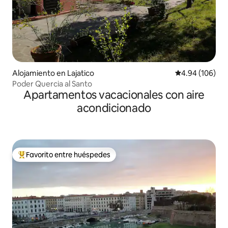
Alojamiento en Lajatico
Calificación pr
4.94 (106)
Poder Quercia al Santo
Apartamentos vacacionales con aire
acondicionado
Favorito entre huéspedes
Favorito entre huéspedes preferido