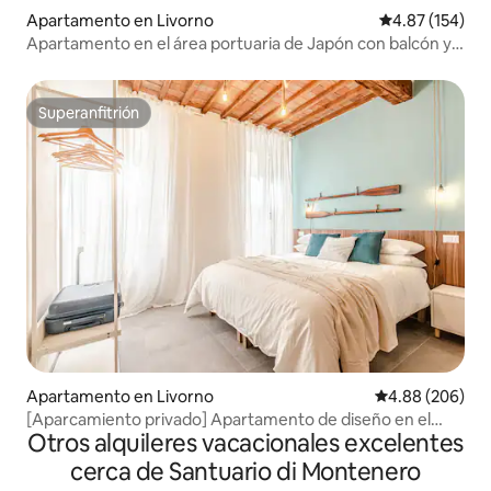
Apartamento en Livorno
Calificación p
4.87 (154)
Apartamento en el área portuaria de Japón con balcón y
jacuzzi
Superanfitrión
Superanfitrión
Apartamento en Livorno
Calificación pr
4.88 (206)
[Aparcamiento privado] Apartamento de diseño en el
Otros alquileres vacacionales excelentes
centro
cerca de Santuario di Montenero