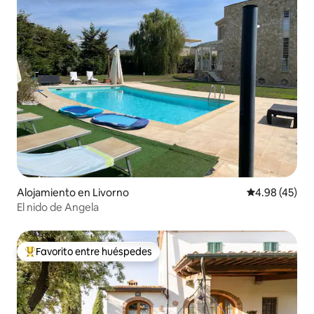
Alojamiento en Livorno
Calificación 
4.98 (45)
El nido de Angela
Favorito entre huéspedes
Favorito entre huéspedes preferido