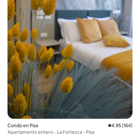
Condo en Pisa
Calificación pr
4.95 (164)
Apartamento entero - La Fortezza - Pisa