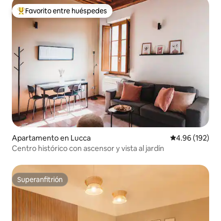
Favorito entre huéspedes
Favorito entre huéspedes preferido
Apartamento en Lucca
Calificación pr
4.96 (192)
Centro histórico con ascensor y vista al jardín
Superanfitrión
Superanfitrión