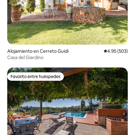
Alojamiento en Cerreto Guidi
Calificación pr
4.95 (503)
Casa del Giardino
Favorito entre huéspedes
Favorito entre huéspedes