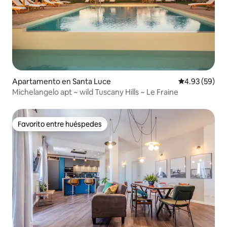
Apartamento en Santa Luce
Calificación p
4.93 (59)
Michelangelo apt ~ wild Tuscany Hills ~ Le Fraine
Favorito entre huéspedes
Favorito entre huéspedes