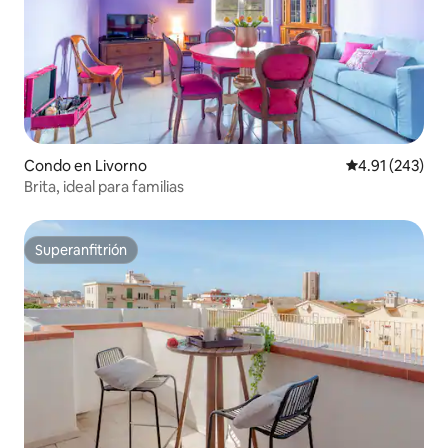
Condo en Livorno
Calificación p
4.91 (243)
Brita, ideal para familias
Superanfitrión
Superanfitrión