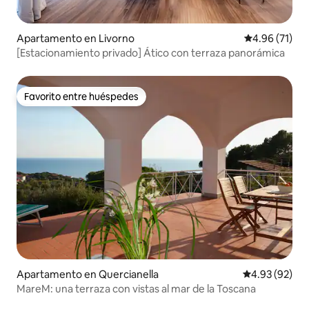
Apartamento en Livorno
Calificación 
4.96 (71)
[Estacionamiento privado] Ático con terraza panorámica
Favorito entre huéspedes
Favorito entre huéspedes
Apartamento en Quercianella
Calificación p
4.93 (92)
MareM: una terraza con vistas al mar de la Toscana