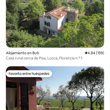
Alojamiento en Buti
Calificación pr
4.84 (159)
Casa rural cerca de Pisa, Lucca, Florencia n.º 1
Favorito entre huéspedes
Favorito entre huéspedes