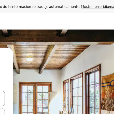
e de la información se tradujo automáticamente. 
Mostrar en el idioma
n las teclas de flecha hacia arriba y hacia abajo o explora con el tact