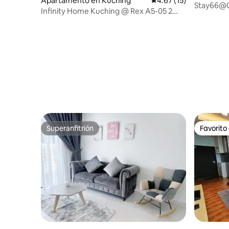
Apartamento en Kuching
Calificación promedio:
4.67 (15)
Stay66@Ga
Infinity Home Kuching @ Rex A5-05 2
del aerop
dormitorios cerca de KPJ
Superanfitrión
Favorito
Superanfitrión
Favorito