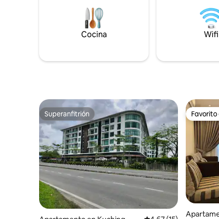
cocina y microondas. 6. Toallas
Boulevard
proporcionadas 7. Servicios esenciales
comercial
completos como champú, pañuelos, rollo
aeropuerto
Cocina
Wifi
de papel higiénico. 8. Vista de la ciudad.
distancia 
Frente al aeropuerto. 9. Spray Fabreeze
Recomen
y Dettol después de cada salida
acceder a
Superanfitrión
Favorito
Superanfitrión
Favorito
Apartame