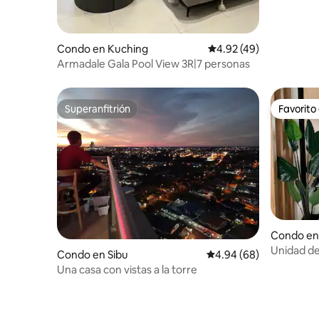
Condo en Kuching
Calificación promedio:
4.92 (49)
Armadale Gala Pool View 3R|7 personas
Superanfitrión
Favorito
Superanfitrión
Favorito
Condo en
Unidad de
Condo en Sibu
Calificación promedio:
4.94 (68)
privilegia
Una casa con vistas a la torre