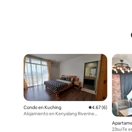
Condo en Kuching
Calificación promedio
4.67 (6)
Alojamiento en Kenyalang Riverine
Emerald Resort
Apartame
23suiTe en