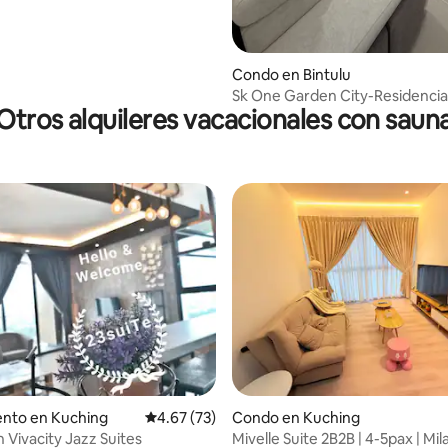
Condo en Bintulu
Sk One Garden City-Residencia
Otros alquileres vacacionales con saun
bloque-JJJ Homestay
: 4.67 de 5, 6 reseñas
nto en Kuching
Calificación promedio: 4.67 de 5, 73 reseñas
4.67 (73)
Condo en Kuching
 Vivacity Jazz Suites
Mivelle Suite 2B2B | 4-5pax | Mi