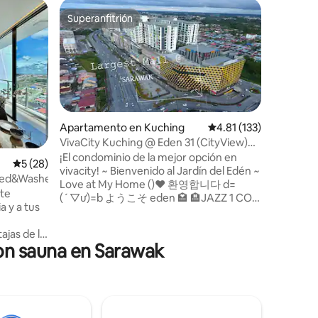
Condo en
Superanfitrión
Favor
Superanfitrión
Favorit
Juego de
súper ki
Residenc
las condicion
de Sibu -
Sibu/esta
Terminal 
Megamall
5 minutos Deléitate con la m
Apartamento en Kuching
Calificación promedio:
4.81 (133)
experienc
VivaCity Kuching @ Eden 31 (CityView)
impresion
Jardín del Edén Jazz 1
¡El condominio de la mejor opción en
Calificación promedio: 5 de 5, 28 reseñas
5 (28)
perfectam
vivacity! ~ Bienvenido al Jardín del Edén ~
zona del 
Bed&Washer@ComfortStay7
Love at My Home ()♥ 환영합니다 d=
para viaj
 te
(´▽ư)=b ようこそ eden 🏩 🏨JAZZ 1 CON
residenc
a y a tus
VISTAS ✈AL AEROPUERTO. Condominio
con toda
de diseño en la cima del centro comercial
las como
ajas de la
más grande de Sarawak. Perfectamente
estrellas.
on sauna en Sarawak
emadamente
ubicado en el centro de todo:
tro de la
Aeropuerto (5 km), Ciudad (5 km),
ás, estos
Universidad Swinburne (2 km), centro
ratuita,
comercial Spring (2 km), terminal de
, Sky
autobuses (7 km), centro médico Borneo
 cargo de