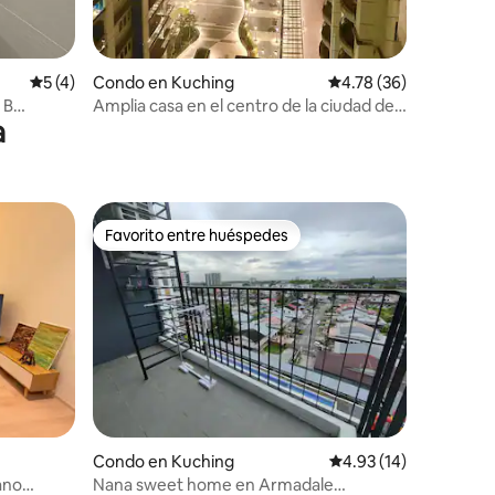
Calificación promedio: 5 de 5, 4 reseñas
5 (4)
Condo en Kuching
Calificación promedio:
4.78 (36)
 B
Amplia casa en el centro de la ciudad de
a
Kuching
Favorito entre huéspedes
Favorito entre huéspedes
Condo en Kuching
Calificación promedio:
4.93 (14)
lano
Nana sweet home en Armadale