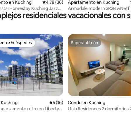
 4.65 de 5, 20 reseñas
nto en Kuching
Calificación promedio: 4.78 de 5, 36 reseñas
4.78 (36)
Apartamento en Kuching
tarHomestay Kuching Jazz
Armadale modern 3R2B wNetfli
lejos residenciales vacacionales con 
Vivacity2
@YPM52
 entre huéspedes
Superanfitrión
 entre huéspedes
Superanfitrión
 Kuching
Calificación promedio: 5 de 5, 16 reseñas
5 (16)
Condo en Kuching
partamento retro en Liberty
Gala Residences 2 dormitorios
Galacity