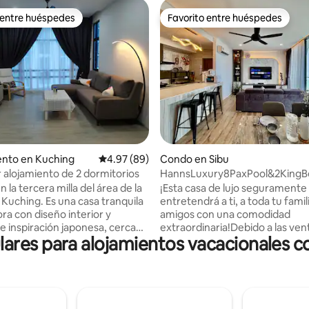
 entre huéspedes
Favorito entre huéspedes
 entre huéspedes
Favorito entre huéspedes
4.92 de 5, 109 reseñas
nto en Kuching
Calificación promedio: 4.97 de 5, 89 reseñas
4.97 (89)
Condo en Sibu
alojamiento de 2 dormitorios
HannsLuxury8PaxPool&2King
 la tercera milla del área de la
¡Esta casa de lujo seguramente
 Kuching. Es una casa tranquila
entretendrá a ti, a toda tu famili
ra con diseño interior y
amigos con una comodidad
e inspiración japonesa, cerca
extraordinaria!Debido a las vent
res para alojamientos vacacionales c
s comerciales, restaurantes,
ubicación, tu viaje será extr
 mercado húmedo, etc. A 3,60
cómodo, ¡y puedes llegar al cen
spital General de Sarawak. A
ciudad en cinco minutos! Adem
el centro médico Timberland. A
apartamentos ofrecen piscina g
el centro comercial Aeon
sauna, parque infantil, gimnasio
A 2,60 km del centro comercial
Lounge (zona de barbacoa con