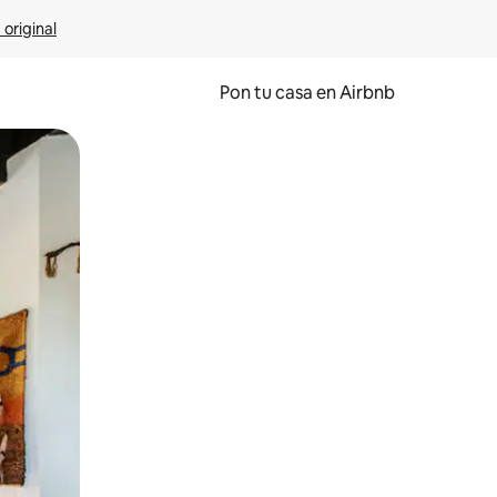
 original
Pon tu casa en Airbnb
o o desliza el dedo.