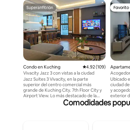
Superanfitrión
Favorito
Superanfitrión
Favorito
Condo en Kuching
Calificación promedio: 
4.92 (109)
Apartame
Vivacity Jazz 3 con vistas a la ciudad
Acogedor 
Jazz Suites 3 Vivacity, en la parte
Ubicado en
superior del centro comercial más
ciudad de
grande de Kuching City. 7th Floor City y
y acogedo
Airport View. Lo más destacado de la
exterior d
Comodidades popula
unidad. 1. Purificador de agua con CUCO
de centro
2. Secadora de ropa 3. Ropa de cama
hospitales,
cómoda, primavera colchones con
km del Ho
edredones 4. Televisión inteligente de 55
1,70 km d
pulgadas con EvPad3 5. Cocina completa
2,20 km d
con campana, vitrocerámica, arroz
Kuching. 