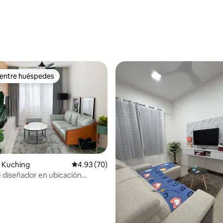
 4.92 de 5, 49 reseñas
 entre huéspedes
 entre huéspedes
 Kuching
Calificación promedio: 4.93 de 5, 70 reseñas
4.93 (70)
 diseñador en ubicación
 4.94 de 5, 68 reseñas
da