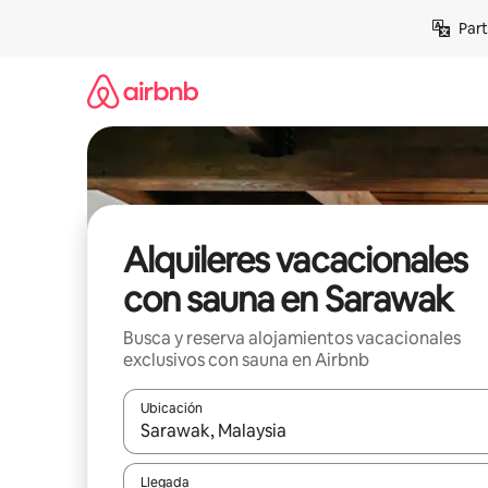
Omite
Part
el
contenido
Alquileres vacacionales
con sauna en Sarawak
Busca y reserva alojamientos vacacionales
exclusivos con sauna en Airbnb
Ubicación
Cuando los resultados estén disponibles, navega co
Llegada