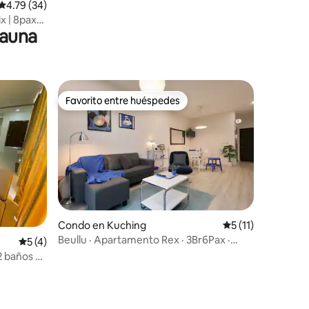
Calificación promedio: 4.79 de 5, 34 reseñas
4.79 (34)
x | 8pax
sauna
Favorito entre huéspedes
Favorito entre huéspedes
Condo en Kuching
Calificación prome
5 (11)
Beullu · Apartamento Rex · 3Br6Pax ·
Calificación promedio: 5 de 5, 4 reseñas
5 (4)
VH18
 2 baños @