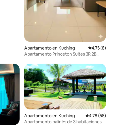
Apartamento en Kuching
Calificación promedi
4.75 (8)
Apartamento Princeton Suites 3R 2B
5Pax cerca del aeropuerto
Apartamento en Kuching
Calificación promedio:
4.78 (58)
Apartamento balinés de 3 habitaciones a
3 km de VivaCity