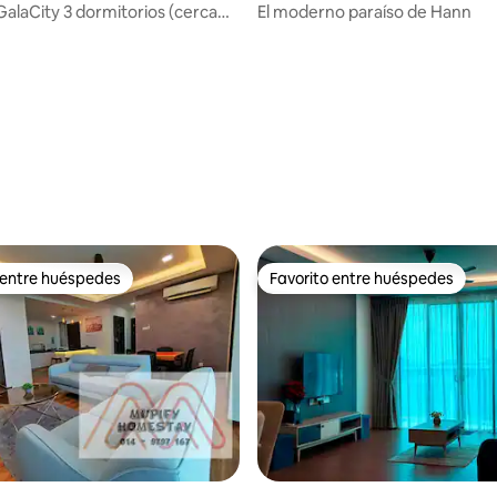
 4.67 de 5, 15 reseñas
laCity 3 dormitorios (cerca
El moderno paraíso de Hann
uerto)
 entre huéspedes
Favorito entre huéspedes
 entre huéspedes
Favorito entre huéspedes