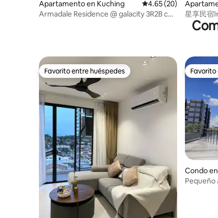
Apartamento en Kuching
Calificación promedio:
4.65 (20)
Apartame
Armadale Residence @ galacity 3R2B con
星享民宿Ins
Comp
caja de TV
Suites 2, 
Favorito entre huéspedes
Favorito
Favorito entre huéspedes
Favorito
Condo en
Pequeño a
Grove