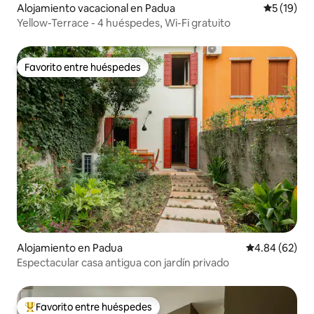
Alojamiento vacacional en Padua
Calificaci
5 (19)
Yellow-Terrace - 4 huéspedes, Wi-Fi gratuito
Favorito entre huéspedes
Favorito entre huéspedes
Alojamiento en Padua
Calificación p
4.84 (62)
Espectacular casa antigua con jardín privado
Favorito entre huéspedes
Favorito entre huéspedes preferido