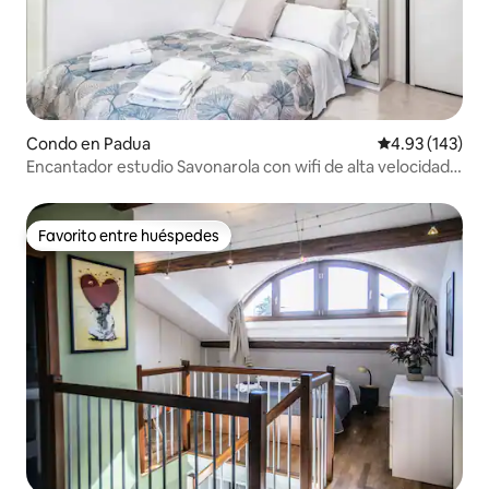
Condo en Padua
Calificación p
4.93 (143)
Encantador estudio Savonarola con wifi de alta velocidad y
bicicleta
Favorito entre huéspedes
Favorito entre huéspedes