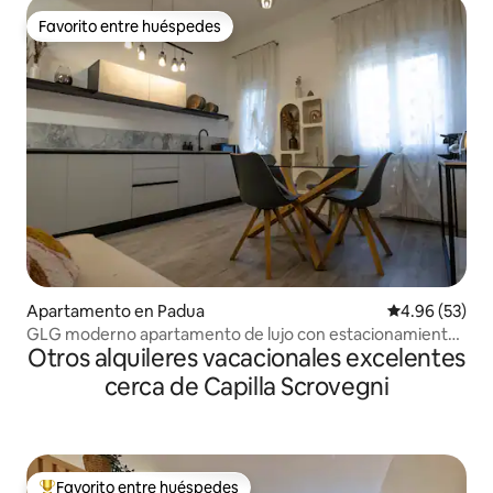
Favorito entre huéspedes
Favorito entre huéspedes
Apartamento en Padua
Calificación p
4.96 (53)
GLG moderno apartamento de lujo con estacionamiento
Otros alquileres vacacionales excelentes
privado
cerca de Capilla Scrovegni
Favorito entre huéspedes