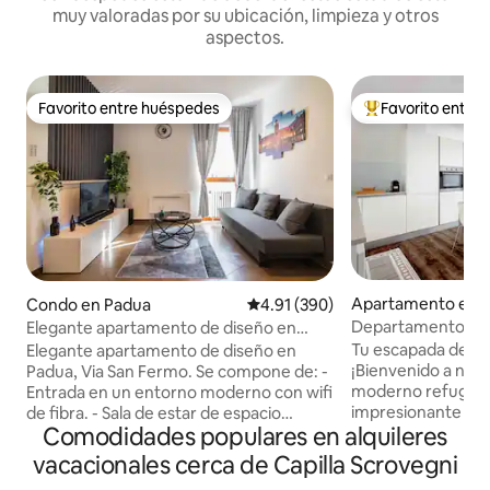
muy valoradas por su ubicación, limpieza y otros
aspectos.
Favorito entre huéspedes
Favorito entre
Favorito entre huéspedes
Favorito entre hu
Apartamento en 
Condo en Padua
Calificación promedio: 4.91 de 5
4.91 (390)
Departamento de l
Elegante apartamento de diseño en
Padua | Cerca de la
Padua
Tu escapada de lu
Elegante apartamento de diseño en
Scrovegni
¡Bienvenido a nues
Padua, Via San Fermo. Se compone de: -
moderno refugio a
Entrada en un entorno moderno con wifi
impresionante Cap
de fibra. - Sala de estar de espacio
Comodidades populares en alquileres
hogar perfecto lej
abierto con sofá cama, TV y aire
parejas y familias. Relájate: Smart TV, Wi-
acondicionado. - Cocina moderna con
vacacionales cerca de Capilla Scrovegni
Fi rápido y una prá
electrodomésticos de última