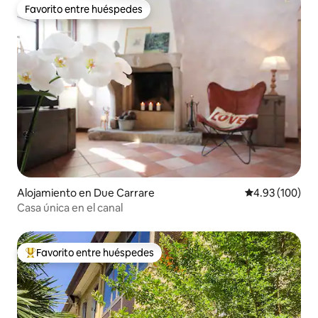
Favorito entre huéspedes
Favorito entre huéspedes
Alojamiento en Due Carrare
Calificación pr
4.93 (100)
Casa única en el canal
Favorito entre huéspedes
Favorito entre huéspedes preferido