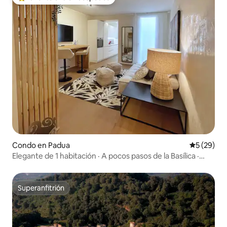
Favorito entre huéspedes preferido
Condo en Padua
Calificaci
5 (29)
Elegante de 1 habitación · A pocos pasos de la Basílica ·
Cama king
Superanfitrión
Superanfitrión