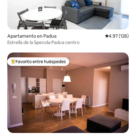
Apartamento en Padua
Calificación p
4.97 (126)
Estrella de la Specola Padua centro
Favorito entre huéspedes
Favorito entre huéspedes preferido