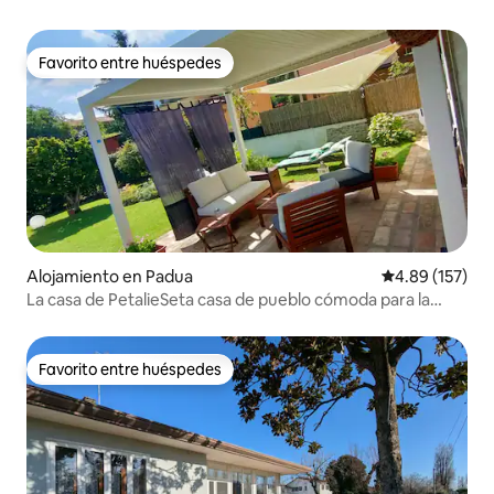
Favorito entre huéspedes
Favorito entre huéspedes
Alojamiento en Padua
Calificación p
4.89 (157)
La casa de PetalieSeta casa de pueblo cómoda para la
ciudad.
Favorito entre huéspedes
Favorito entre huéspedes