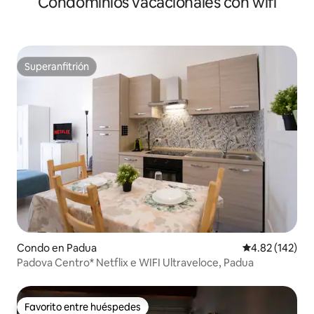
Condominios vacacionales con wifi
Superanfitrión
Superanfitrión
Condo en Padua
Calificación p
4.82 (142)
Padova Centro* Netflix e WIFI Ultraveloce, Padua
Favorito entre huéspedes
Favorito entre huéspedes