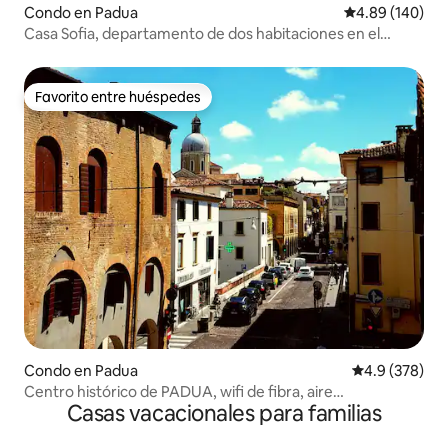
Condo en Padua
Calificación pr
4.89 (140)
Casa Sofia, departamento de dos habitaciones en el
centro histórico
Favorito entre huéspedes
Favorito entre huéspedes
Condo en Padua
Calificación p
4.9 (378)
Centro histórico de PADUA, wifi de fibra, aire
Casas vacacionales para familias
acondicionado