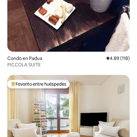
Condo en Padua
Calificación p
4.89 (118)
PICCOLA SUITE
Favorito entre huéspedes
Favorito entre huéspedes preferido