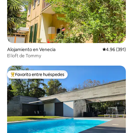
Alojamiento en Venecia
Calificación pr
4.96 (391)
El loft de Tommy
Favorito entre huéspedes
Favorito entre huéspedes preferido