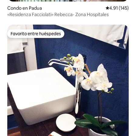
Condo en Padua
Calificación p
4.91 (145)
«Residenza Facciolati» Rebecca- Zona Hospitales
Favorito entre huéspedes
Favorito entre huéspedes