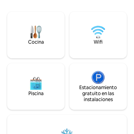
lavadora/secadora. Bebe y cocin
generación. - Dormitorio principal con
cocina completa c
cama tamaño king y TV. - Baño con
Nespresso y lavavajillas. Vida f
mampara de ducha, inodoro, bidé,
un fantástico sup
lavabo y zona de lavandería. El
Explora: la ubicaci
apartamento es muy cómodo para el
distancia a pie y 
transporte público. A pocos metros se
pago en el lugar h
encuentra Piazzale Garibaldi con
Venecia o Verona s
muchas líneas de autobús, o la estación
Cocina
Wifi
de tren a 1 km
Estacionamiento
Piscina
gratuito en las
instalaciones