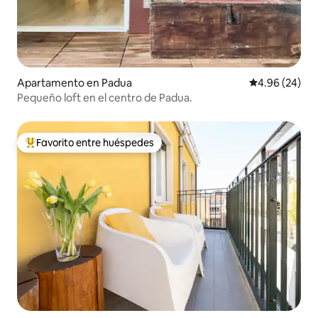
Apartamento en Padua
Calificación p
4.96 (24)
Pequeño loft en el centro de Padua.
Favorito entre huéspedes
Favorito entre huéspedes preferido