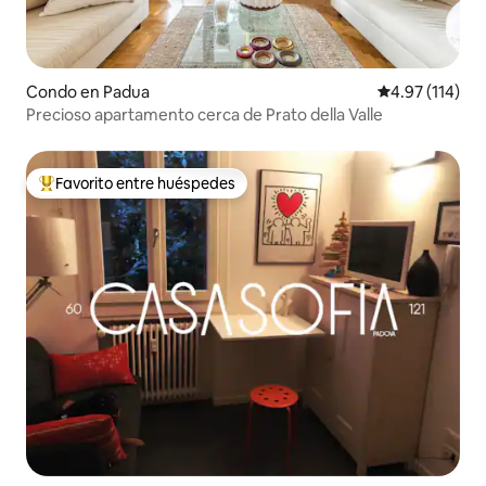
Condo en Padua
Calificación p
4.97 (114)
Precioso apartamento cerca de Prato della Valle
Favorito entre huéspedes
Favorito entre huéspedes preferido