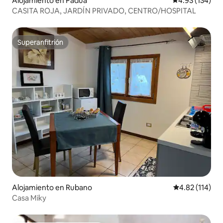
Alojamiento en Padua
Calificación p
4.93 (134)
CASITA ROJA, JARDÍN PRIVADO, CENTRO/HOSPITAL
Superanfitrión
Superanfitrión
Alojamiento en Rubano
Calificación p
4.82 (114)
Casa Miky