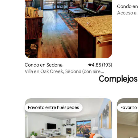
Condo en
Acceso a l
condomin
Condo en Sedona
Calificación promedio: 
4.85 (193)
Villa en Oak Creek, Sedona (con aire
Complejos 
acondicionado y calefacción)
Favorito entre huéspedes
Favorito
Favorito entre huéspedes
Favorito