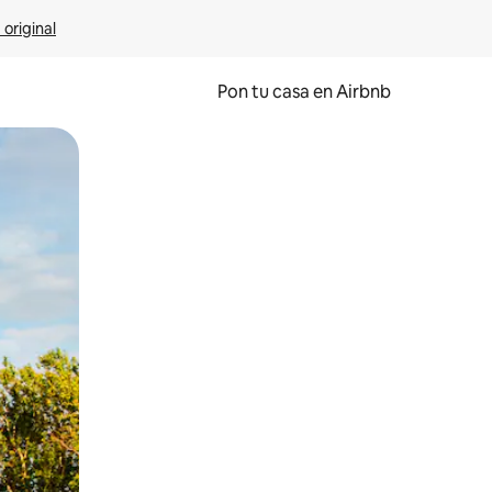
 original
Pon tu casa en Airbnb
o o desliza el dedo.