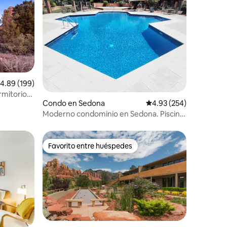
alificación promedio: 4.89 de 5, 199 reseñas
4.89 (199)
mitorios,
Condo en Sedona
Calificación promedio: 
4.93 (254)
sta
Moderno condominio en Sedona. Piscina,
jacuzzi, tenis
Favorito entre huéspedes
Favorito entre huéspedes