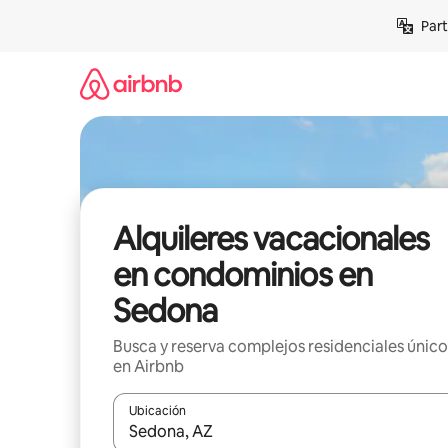
Omite
Part
el
contenido
Alquileres vacacionales
en condominios en
Sedona
Busca y reserva complejos residenciales único
en Airbnb
Ubicación
Cuando los resultados estén disponibles, navega co