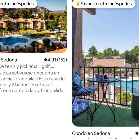
 entre huéspedes
Favorito entre huéspedes
 entre huéspedes
Favorito entre huéspedes prefe
 Sedona
Calificación promedio: 4.91 de 5, 152 reseñas
4.91 (152)
 tenis y pickleball, golf,
4.97 de 5, 220 reseñas
o, piscina
s días activos se encuentran
tancias tranquilas! Esta casa de
ios y 2 baños, en el nivel
 ofrece comodidad y tranquilidad
n su excelente
, puedes disfrutar
temente de los restaurantes
iendas, golf y alquileres para tus
al aire libre. La tienda de
es Clarks está justo enfrente
necesidades de comestibles.
Condo en Sedona
C
os canchas de tenis/pickle