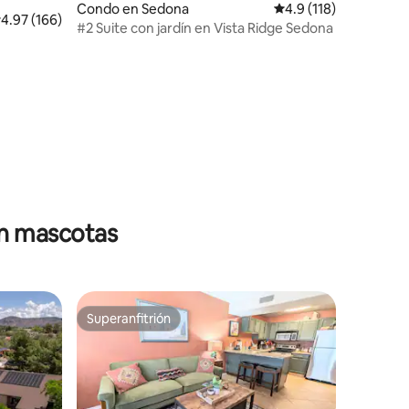
Condo en Sedona
Calificación promedio
4.9 (118)
alificación promedio: 4.97 de 5, 166 reseñas
4.97 (166)
#2 Suite con jardín en Vista Ridge Sedona
en mascotas
Superanfitrión
rido
Superanfitrión