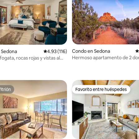
Condo en Sedona
C
 Sedona
Calificación promedio: 4.93 de 5, 116 reseñas
4.93 (116)
Hermoso apartamento de 2 dor
fogata, rocas rojas y vistas al
4.77 de 5, 567 reseñas
2,5 baños, jacuzzi, excelente vi
itrión
Favorito entre huéspedes
itrión
Favorito entre huéspedes