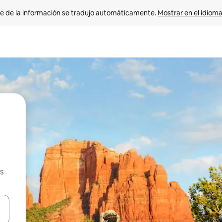
e de la información se tradujo automáticamente. 
Mostrar en el idioma
s
n las teclas de flecha hacia arriba y hacia abajo o explora con el tact