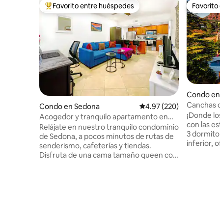
Favorito entre huéspedes
Favorito
Favorito entre huéspedes preferido
Favorito
Condo en
Canchas de
Condo en Sedona
Calificación promedio: 
4.97 (220)
senderism
¡Donde lo
Acogedor y tranquilo apartamento en
con las es
Sedona - Excelente ubicación
Relájate en nuestro tranquilo condominio
3 dormitor
de Sedona, a pocos minutos de rutas de
inferior,
senderismo, cafeterías y tiendas.
para 6 personas. Co
Disfruta de una cama tamaño queen con
ubicación
un colchón de alta calidad, un elegante
convenien
baño de mármol y una cocina totalmente
locales, t
equipada. El total incluye una tarifa de
aventuras 
limpieza de $100 que se paga
comestibl
directamente a nuestro personal local,
para sus 
sin cargos ocultos. Cubrimos todas las
Tenemos d