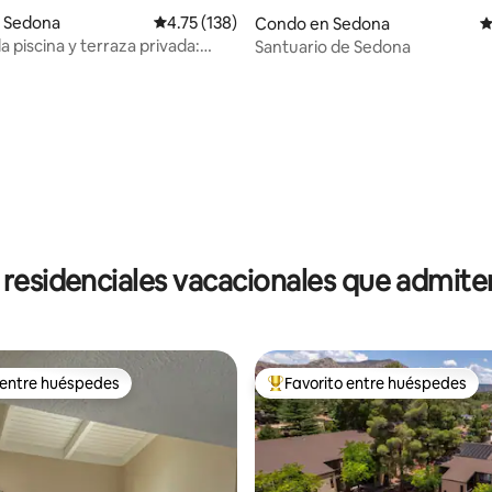
 Sedona
Calificación promedio: 4.75 de 5, 138 reseñas
4.75 (138)
Condo en Sedona
C
a piscina y terraza privada:
Santuario de Sedona
io en Sedona
4.85 de 5, 193 reseñas
residenciales vacacionales que admit
 entre huéspedes
Favorito entre huéspedes
 entre huéspedes
Favorito entre huéspedes prefe