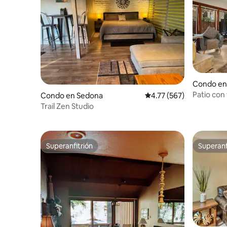
Condo en
Patio con 
Condo en Sedona
Calificación promedio: 
4.77 (567)
desierto
Trail Zen Studio
Superanfitrión
Superanf
Superanfitrión
Superanf