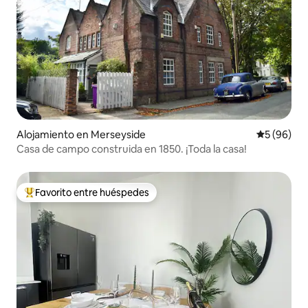
Alojamiento en Merseyside
Calificaci
5 (96)
Casa de campo construida en 1850. ¡Toda la casa!
Favorito entre huéspedes
Favorito entre huéspedes preferido