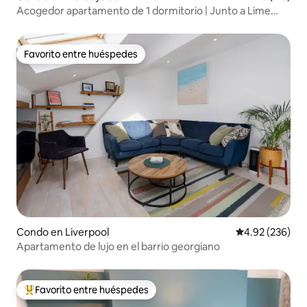
Acogedor apartamento de 1 dormitorio | Junto a Lime
Street
Favorito entre huéspedes
Favorito entre huéspedes
Condo en Liverpool
Calificación pr
4.92 (236)
Apartamento de lujo en el barrio georgiano
Favorito entre huéspedes
Favorito entre huéspedes preferido