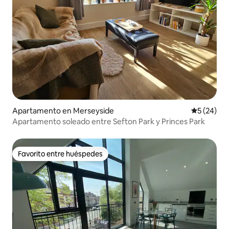
Apartamento en Merseyside
Calificaci
5 (24)
Apartamento soleado entre Sefton Park y Princes Park
Favorito entre huéspedes
Favorito entre huéspedes