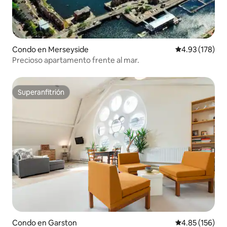
Condo en Merseyside
Calificación p
4.93 (178)
Precioso apartamento frente al mar.
Superanfitrión
Superanfitrión
Condo en Garston
Calificación p
4.85 (156)