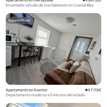
Apartamento en Merseyside
Calificación pr
4.84 (120)
Encantador estudio de una habitación en Coastal Bliss
Superanfitrión
Superanfitrión
Apartamento en Everton
Calificación 
4.7 (134)
Departamento moderno a 5 minutos del estadio