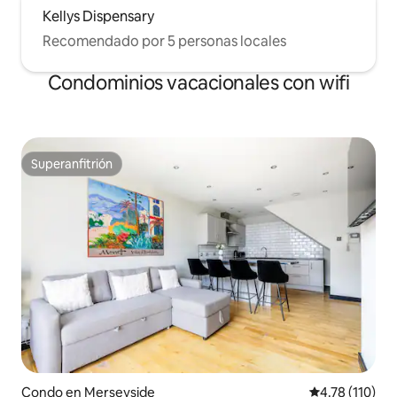
Kellys Dispensary
Recomendado por 5 personas locales
Condominios vacacionales con wifi
Superanfitrión
Superanfitrión
Condo en Merseyside
Calificación p
4.78 (110)