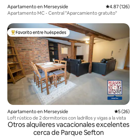
Apartamento en Merseyside
Calificación p
4.87 (126)
Apartamento MC - Central "Aparcamiento gratuito"
Favorito entre huéspedes
Favorito entre huéspedes preferido
Apartamento en Merseyside
Calificaci
5 (26)
Loft rústico de 2 dormitorios con ladrillos y vigas a la vista
Otros alquileres vacacionales excelentes
cerca de Parque Sefton