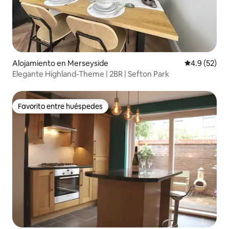
Alojamiento en Merseyside
Calificación
4.9 (52)
Elegante Highland-Theme | 2BR | Sefton Park
Favorito entre huéspedes
Favorito entre huéspedes