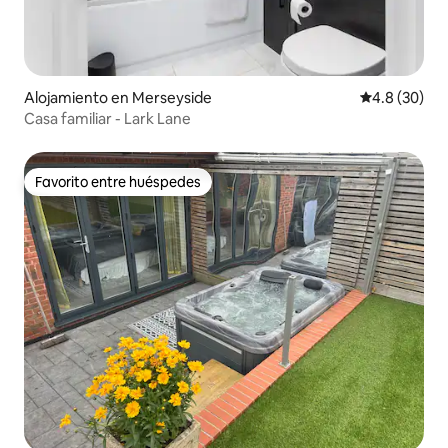
Alojamiento en Merseyside
Calificación
4.8 (30)
Casa familiar - Lark Lane
Favorito entre huéspedes
Favorito entre huéspedes