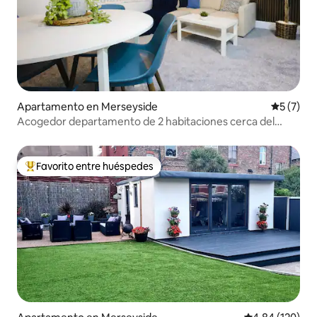
Apartamento en Merseyside
Calificac
5 (7)
Acogedor departamento de 2 habitaciones cerca del
centro de la ciudad
Favorito entre huéspedes
Favorito entre huéspedes preferido