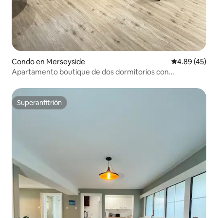
Condo en Merseyside
Calificación 
4.89 (45)
Apartamento boutique de dos dormitorios con
aparcamiento gratuito
Superanfitrión
Superanfitrión