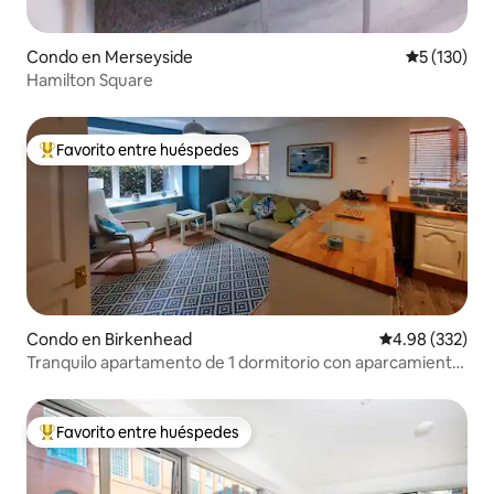
Condo en Merseyside
Calificació
5 (130)
Hamilton Square
Favorito entre huéspedes
Favorito entre huéspedes preferido
Condo en Birkenhead
Calificación pr
4.98 (332)
Tranquilo apartamento de 1 dormitorio con aparcamiento
fuera de la carretera
Favorito entre huéspedes
Favorito entre huéspedes preferido