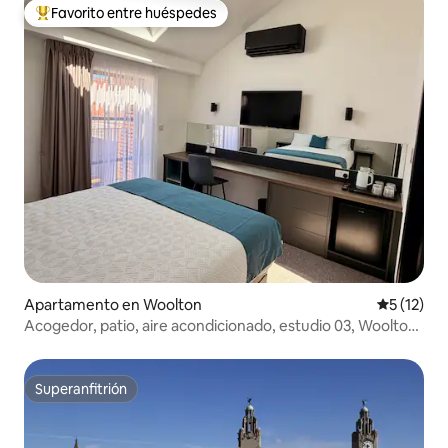
Favorito entre huéspedes
Favorito entre huéspedes preferido
Apartamento en Woolton
Calificaci
5 (12)
Acogedor, patio, aire acondicionado, estudio 03, Woolton
Village.
Superanfitrión
Superanfitrión