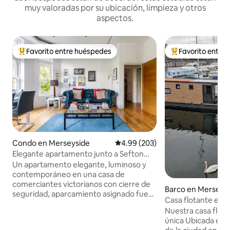
muy valoradas por su ubicación, limpieza y otros
aspectos.
Favorito entre huéspedes
Favorito entre
Favorito entre huéspedes preferido
Favorito entre hu
Condo en Merseyside
Calificación promedio: 4.99 de 5
4.99 (203)
Elegante apartamento junto a Sefton
Park con aparcamiento
Un apartamento elegante, luminoso y
contemporáneo en una casa de
comerciantes victorianos con cierre de
Barco en Merseys
seguridad, aparcamiento asignado fuera
Casa flotante en 
de la calle y cámaras de seguridad. A 5
Nuestra casa flota
minutos a pie del hermoso Sefton Park y
única Ubicada en e
de la vibrante Lark Lane. A 5 minutos en