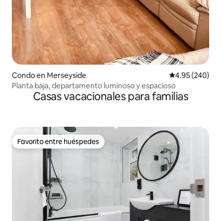
Condo en Merseyside
Calificación pr
4.95 (240)
Planta baja, departamento luminoso y espacioso
Casas vacacionales para familias
Favorito entre huéspedes
Favorito entre huéspedes