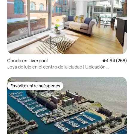
Condo en Liverpool
Calificación pr
4.94 (268)
Joya de lujo en el centro de la ciudad | Ubicación
privilegiada
Favorito entre huéspedes
Favorito entre huéspedes