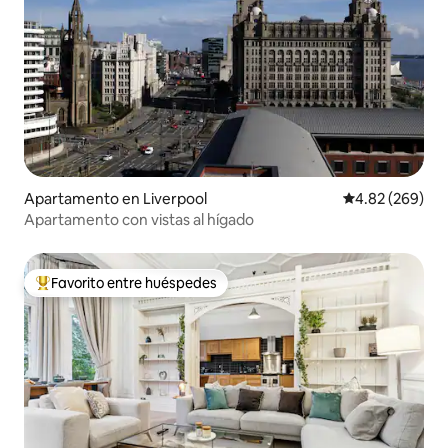
Apartamento en Liverpool
Calificación pr
4.82 (269)
Apartamento con vistas al hígado
Favorito entre huéspedes
Favorito entre huéspedes preferido