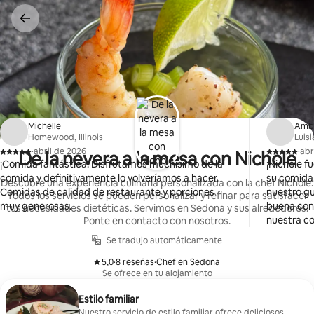
Omite
el
contenido
Michelle
Amb
Homewood, Illinois
Luis
·
abril de 2026
·
abr
De la nevera a la mesa con Nichole
,
,
¡Comida fantástica! Disfrutamos muchísimo de la
¡Nichole 
comida y definitivamente lo volveríamos a hacer.
su comida!
Descubre una experiencia culinaria personalizada con la chef Nichole.
Comidas de calidad de restaurante y porciones
nuestro g
Todos los servicios se pueden personalizar y refinar para satisfacer
muy generosas.
buena con
tus necesidades dietéticas. Servimos en Sedona y sus alrededores.
nuestra c
Ponte en contacto con nosotros.
combinaban
Se tradujo automáticamente
cocina imp
5,0
·
8 reseñas
·
Chef en Sedona
,
,
Se ofrece en tu alojamiento
Estilo familiar
Nuestro servicio de estilo familiar ofrece deliciosos