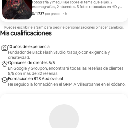
Fotografía y maquillaje sobre el tema que elijas. 2
escenografías, 2 atuendos. 5 fotos retocadas en HD y 1
impresión 20x30.
S/ 1,737
S/ 1,737 por grupo
,
por grupo
·
4 h
Puedes escribirle a Sam para pedirle personalizaciones o hacer cambios.
Mis cualificaciones
10 años de experiencia
Fundador de Black Flash Studio, trabajo con exigencia y
creatividad.
Opiniones de clientes 5/5
En Google y Groupon, encontrará todas las reseñas de clientes
5/5 con más de 32 reseñas.
Formación en BTS Audiovisual
He seguido la formación en el GRIM A Villeurbanne en el Ródano.