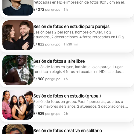
retocadas en HD e impresión de fotos 10x15 cm en el
lugar.
S/ 372
S/ 372 por grupo
,
por grupo
·
1 h
Sesión de fotos en estudio para parejas
Sesión para 2 personas, hombre o mujer. 1 o 2
atuendos, 2 decoraciones. 4 fotos retocadas en HD y 1
impresión fotográfica de 15x20 cm en el lugar.
S/ 822
S/ 822 por grupo
,
por grupo
·
1 h 30 min
Sesión de fotos al aire libre
Sesión de fotos en Lyon, individual o en pareja. Lugar
turístico a elegir. 4 fotos retocadas en HD incluidas.
Desplazamiento solo en Lyon.
S/ 900
S/ 900 por grupo
,
por grupo
·
1 h
Sesión de fotos en estudio (grupal)
Sesión de fotos en grupo. Para 4 personas, adultos o
niños mayores de 3 años. 2 atuendos, 3 decoraciones.
5 fotos retocadas en HD y 1 impresión 20x30 en el
S/ 939
S/ 939 por grupo
,
por grupo
·
2 h
lugar.
Sesión de fotos creativa en solitario