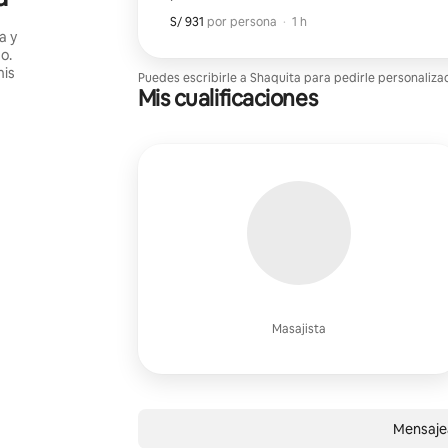
S/ 931
S/ 931 por huésped
,
por persona
·
1 h
a y
o.
mis
Puedes escribirle a Shaquita para pedirle personaliza
Mis cualificaciones
Masajista
Mensaje