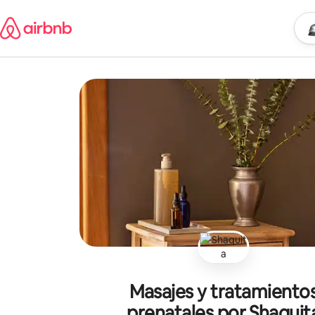
Omite
el
Empi
Ubic
contenido
Masajes y tratamiento
prenatales por Shaquit