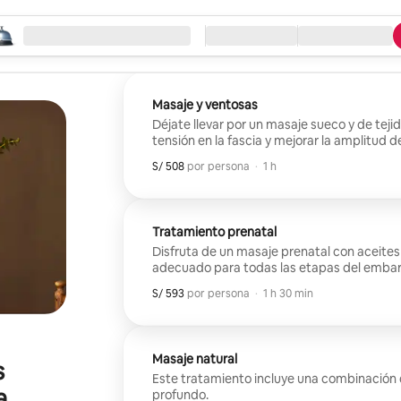
eza la búsqueda
ación
Llegada / Salida
Tipo de servicio
Masaje y ventosas
Déjate llevar por un masaje sueco y de tejid
tensión en la fascia y mejorar la amplitud 
S/ 508
S/ 508 por huésped
,
por persona
·
1 h
Tratamiento prenatal
Disfruta de un masaje prenatal con aceites
adecuado para todas las etapas del embar
arriba o de lado durante la sesión.
S/ 593
S/ 593 por huésped
,
por persona
·
1 h 30 min
Masaje natural
s
Este tratamiento incluye una combinación 
a
profundo.