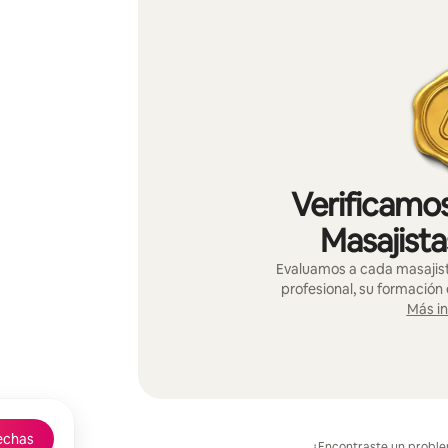
Verificamos
Masajista
Evaluamos a cada masajist
profesional, su formación 
Más i
echas
¿Encontraste un probl