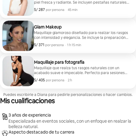
piel fresca y radiante. Se incluyen pestañas naturales.
La tarifa de viaje no está incluida.
S/ 287
S/ 287 por huésped
,
por persona
·
45 min
Glam Makeup
Maquillaje glamoroso diseñado para realzar los rasgos
con intensidad y elegancia. Se incluye la preparación
de la piel y las pestañas.
S/ 371
S/ 371 por huésped
,
por persona
·
1 h 15 min
Maquillaje para fotografía
Maquillaje que realza tus rasgos naturales con un
acabado suave e impecable. Perfecto para sesiones
de fotos, creación de contenido y momentos
S/ 405
S/ 405 por huésped
,
por persona
·
2 h
especiales en los que cada detalle importa.
Puedes escribirle a Diana para pedirle personalizaciones o hacer cambios.
Mis cualificaciones
3 años de experiencia
Especializada en eventos sociales, con un enfoque en realzar la
belleza natural.
Aspecto destacado de tu carrera