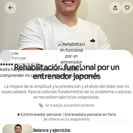
Omite
el
contenido
Lize
Portugal
·
marzo de 2026
Rehabilitación funcional por un
,
Keita fue profesional y puntual. Me ayudó a
entrenador japonés
comprender mi cuerpo y la rehabilitación necesaria.
La mejora de la amplitud y la prevención y el alivio del dolor son mi
especialidad. Para la solución fundamental de su problema corporal,
se necesitan ejercicios adaptados.
Se tradujo automáticamente
5,0
·
Entrenador personal / Entrenadora personal en París
,
Se ofrece en tu alojamiento
Balance y ejercicios