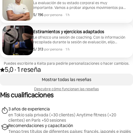
La evaluación de su estado corporal es muy
importante. Vamos a probar algunos movimientos para
conocer su movilidad. A continuación, les presento
S/ 196
S/ 196 por huésped
,
por persona
·
1 h
ejercicios adaptados para mejorar su físico.
Estiramientos y ejercicios adaptados
Le ofrezco una sesión de coaching. Con la información
recopilada durante la sesión de evaluación, elijo
ejercicios adecuados.
S/ 313
S/ 313 por huésped
,
por persona
·
1 h
Puedes escribirle a Keita para pedirle personalizaciones o hacer cambios.
5,0
·
1 reseña
Valoración de 5,0 sobre 5 estrellas sobre la base de 1 reseña
,
Se muestran0 de 0 elementos
Mostrar todas las reseñas
Descubre cómo funcionan las reseñas
Mis cualificaciones
3 años de experiencia
en Tokio sala privada (+30 clientes) Anytime fitness (+20
clientes) en París +50 sesiones
Recomendaciones y capacitación
Tengo tres títulos de diferentes países: francés, japonés e inglés