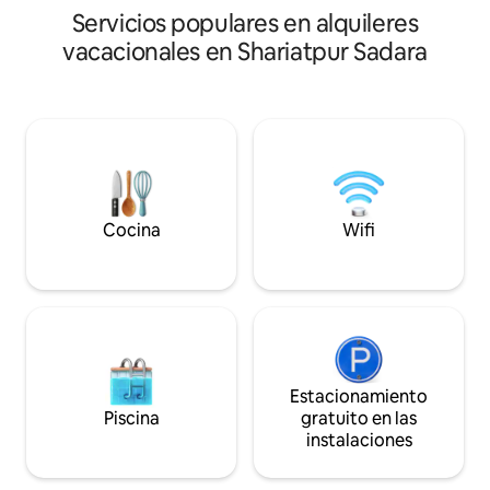
participar y aprender sobre actividades
memorizado con al
Servicios populares en alquileres
locales como la pesca, la plantación, la
naturaleza.
vacacionales en Shariatpur Sadara
cosecha y la cocina. También puedes
disfrutar del paisaje verde que te rodea.
Cocina
Wifi
Estacionamiento
Piscina
gratuito en las
instalaciones