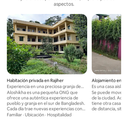
aspectos.
Habitación privada en Rajiher
Alojamiento en Ma
Experiencia en una preciosa granja de
Es una casa aislada
Barisal
de la ciudad,
Aloshikha es una pequeña ONG que
Se puede mover fá
ofrece una auténtica experiencia de
de la ciudad. Adem
pueblo y granja en el sur de Bangladesh.
tiene otra casa en 
Cada día trae nuevas experiencias con
de distancia, situad
alimentos y costumbres locales y tus
río, los huéspedes
Familiar
·
Ubicación
·
Hospitalidad
comidas son orgánicas y cultivadas
río sentados bajo
localmente. Se anima a los visitantes a
sombrilla. Cada 