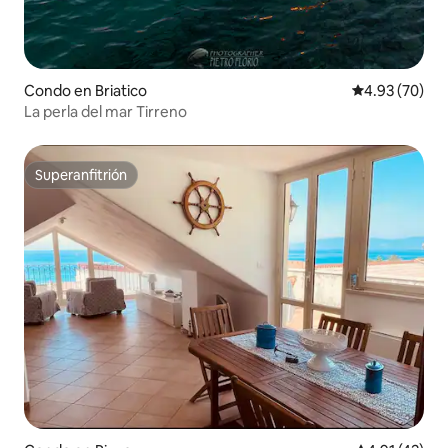
Condo en Briatico
Calificación p
4.93 (70)
La perla del mar Tirreno
Superanfitrión
Superanfitrión