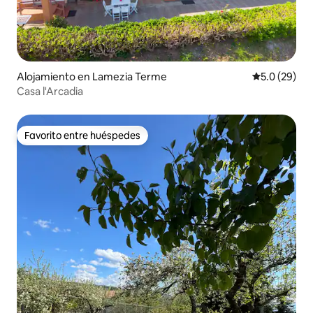
Alojamiento en Lamezia Terme
Calificación
5.0 (29)
Casa l'Arcadia
Favorito entre huéspedes
Favorito entre huéspedes