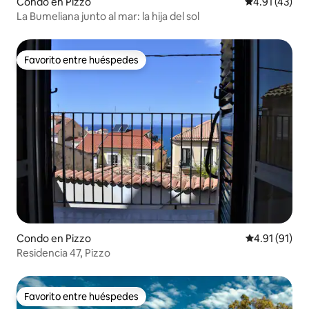
Condo en Pizzo
Calificación 
4.91 (43)
La Bumeliana junto al mar: la hija del sol
Favorito entre huéspedes
Favorito entre huéspedes
Condo en Pizzo
Calificación 
4.91 (91)
Residencia 47, Pizzo
Favorito entre huéspedes
Favorito entre huéspedes