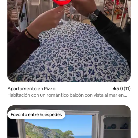
Apartamento en Pizzo
Calificación
5.0 (11)
Habitación con un romántico balcón con vista al mar en
Pizzo
Favorito entre huéspedes
Favorito entre huéspedes