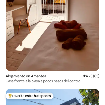
Alojamiento en Amantea
Calificación 
4.73 (63)
Casa frente a la playa a pocos pasos del centro.
Favorito entre huéspedes
Favorito entre huéspedes preferido