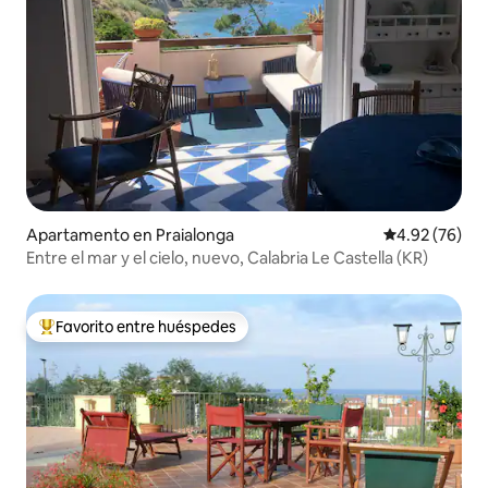
Apartamento en Praialonga
Calificación p
4.92 (76)
Entre el mar y el cielo, nuevo, Calabria Le Castella (KR)
Favorito entre huéspedes
Favorito entre huéspedes preferido