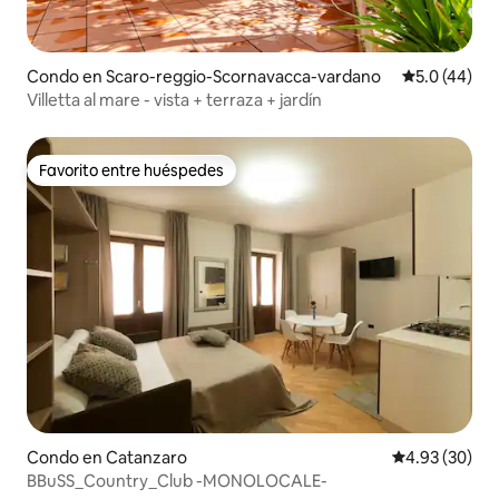
Condo en Scaro-reggio-Scornavacca-vardano
Calificación
5.0 (44)
Villetta al mare - vista + terraza + jardín
Favorito entre huéspedes
Favorito entre huéspedes
Condo en Catanzaro
Calificación p
4.93 (30)
BBuSS_Country_Club -MONOLOCALE-