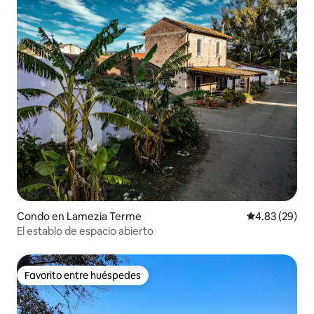
Condo en Lamezia Terme
Calificación p
4.83 (29)
El establo de espacio abierto
Favorito entre huéspedes
Favorito entre huéspedes