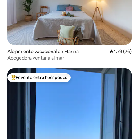
Alojamiento vacacional en Marina
Calificación 
4.79 (76)
Acogedora ventana al mar
Favorito entre huéspedes
Favorito entre huéspedes preferido