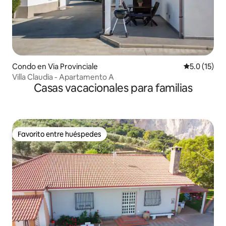
Condo en Via Provinciale
Calificación
5.0 (15)
Villa Claudia - Apartamento A
Casas vacacionales para familias
Favorito entre huéspedes
Favorito entre huéspedes