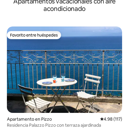
Apartamentos vacacionales con aire
acondicionado
Favorito entre huéspedes
Favorito entre huéspedes
Apartamento en Pizzo
Calificación p
4.98 (117)
Residencia Palazzo Pizzo con terraza ajardinada