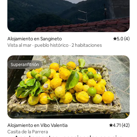
Alojamiento en Sangineto
Calificació
5.0 (4)
Vista al mar · pueblo histórico · 2 habitaciones
Superanfitrión
Superanfitrión
Alojamiento en Vibo Valentia
Calificación 
4.71 (42)
Casita de la Parrera