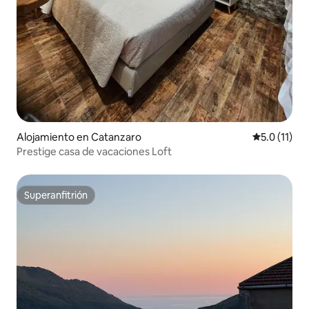
Alojamiento en Catanzaro
Calificación
5.0 (11)
Prestige casa de vacaciones Loft
Superanfitrión
Superanfitrión