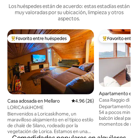
Los huéspedes están de acuerdo: estas estadías están
muy valoradas por su ubicación, limpieza y otros
aspectos.
Favorito entre huéspedes
Favorito entre
Favorito entre huéspedes preferido
Favorito entre hu
Apartamento en 
Casa Raggio di Sol
Casa adosada en Mellaro
Calificación promedio: 4.96 de 
4.96 (26)
tuya.
Departamento en v
LORICAskiHOME
54 a pocos minutos
Bienvenidos a Loricaskihome, un
balcón ideal para
maravilloso alojamiento en el típico estilo
momentos de relajación. A 5 
de chalé de Silano, rodeado por la
Municipio de Cose
vegetación de Lorica. Estamos en una
Corso Mazzini, la a
ubicación estratégica y exclusiva: junto