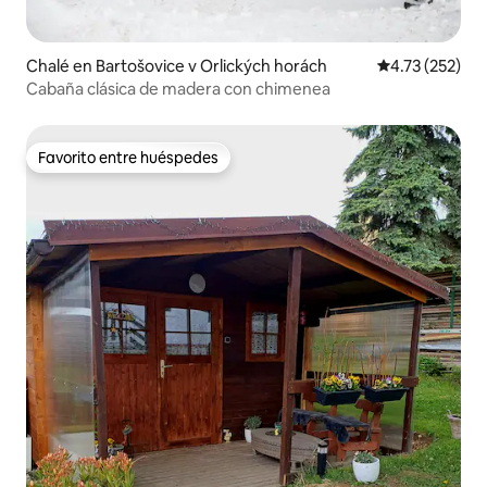
Chalé en Bartošovice v Orlických horách
Calificación p
4.73 (252)
Cabaña clásica de madera con chimenea
Favorito entre huéspedes
Favorito entre huéspedes