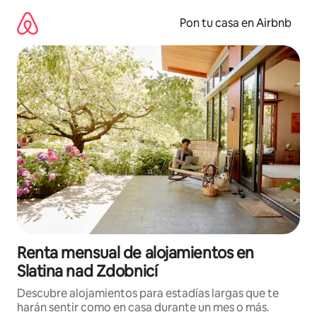
Omite
el
Pon tu casa en Airbnb
contenido
Renta mensual de alojamientos en
Slatina nad Zdobnicí
Descubre alojamientos para estadías largas que te
harán sentir como en casa durante un mes o más.