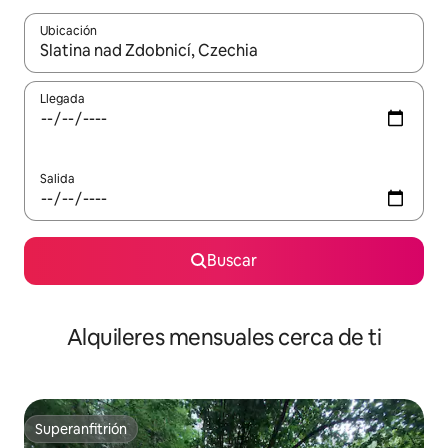
Ubicación
Cuando los resultados estén disponibles, navega con las teclas d
Llegada
Salida
Buscar
Alquileres mensuales cerca de ti
Superanfitrión
Superanfitrión