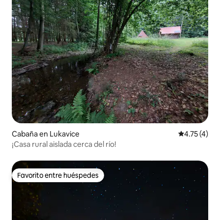
Cabaña en Lukavice
Calificación
4.75 (4)
¡Casa rural aislada cerca del río!
Favorito entre huéspedes
Favorito entre huéspedes