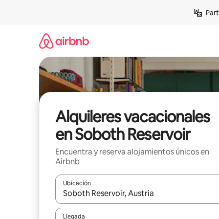
Omite
Part
el
contenido
Alquileres vacacionales
en Soboth Reservoir
Encuentra y reserva alojamientos únicos en
Airbnb
Ubicación
Cuando los resultados estén disponibles, navega co
Llegada