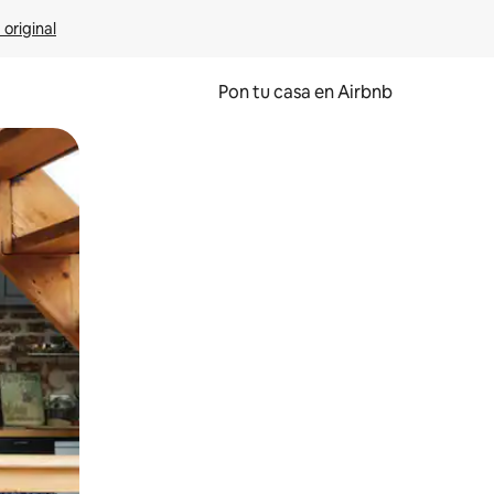
 original
Pon tu casa en Airbnb
o o desliza el dedo.