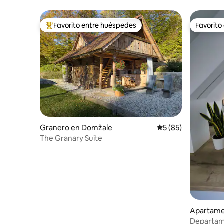
sauna
jacuzzi
Favorito entre huéspedes
Favorito
Favorito entre huéspedes preferido
Favorito
Granero en Domžale
Calificación promed
5 (85)
The Granary Suite
Apartame
Departam