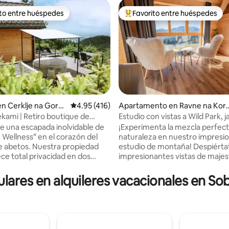
ito entre huéspedes
Favorito entre huéspedes
 entre huéspedes preferido
Favorito entre huéspedes prefe
4.98 de 5, 161 reseñas
en Cerklje na Gore
Calificación promedio: 4.95 de 5, 416 reseñas
4.95 (416)
Apartamento en Ravne na Kor
kem
ami | Retiro boutique de
Estudio con vistas a Wild Park, j
 y spa
sauna
de una escapada inolvidable de
¡Experimenta la mezcla perfecta
 Wellness” en el corazón del
naturaleza en nuestro impresi
 abetos. Nuestra propiedad
estudio de montaña! Despiérta
ece total privacidad en dos
impresionantes vistas de maje
 separadas: una romántica casa
picos y sumérgete en la tranquil
 con vistas panorámicas, un
naturaleza virgen. Rejuvenece
ulares en alquileres vacacionales en So
masaje de alta gama y un
nuestra sauna de infrarrojos pr
 para cine en la cama, y una
relájate en la bañera de hidroma
nge con su propio sauna,
aire libre en la terraza cubierta.
y cocina. Te espera un jacuzzi
verano, disfruta de un refresc
strellas frente a la cabaña y la
chapuzón en la piscina y de la v