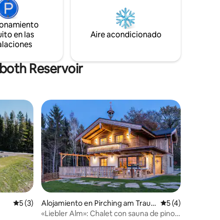
ilamente
en nuestra piscina infinita, que se integra
pera una
a la perfección con la naturaleza
ración y
ionamiento
circundante y relájate en la sauna
ito en las
Aire acondicionado
panorámica de pino cembro.
alaciones
both Reservoir
Calificación promedio: 5 de 5, 3 reseñas
5 (3)
Alojamiento en Pirching am Traub
Calificación prom
5 (4)
enberg
«Liebler Alm»: Chalet con sauna de pino y