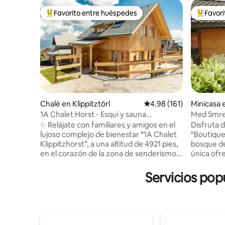
Favorito entre huéspedes
Favor
Favorito entre huéspedes preferido
Favorito
Chalé en Klippitztörl
Calificación promedio: 
4.98 (161)
Minicasa 
njskem
1A Chalet Horst - Esquí y sauna
Med Smrek
panorámica
bienestar
✨ Relájate con familiares y amigos en el
Disfruta 
lujoso complejo de bienestar “1A Chalet
“Boutique
Klippitzhorst”, a una altitud de 4921 pies,
bosque de
en el corazón de la zona de senderismo y
única ofr
esquí de Klippitztörl. 🧖‍♂️ Lo más
secciones
destacado es la sauna panorámica
de madera
Servicios pop
acristalada con vistas impresionantes. ☀️
sillón de 
En verano, numerosos senderos para
proyector
caminatas justo afuera de la puerta te
suite lou
invitan a disfrutar de días activos; en
chimenea 
invierno, puedes disfrutar del centro de
bajo las e