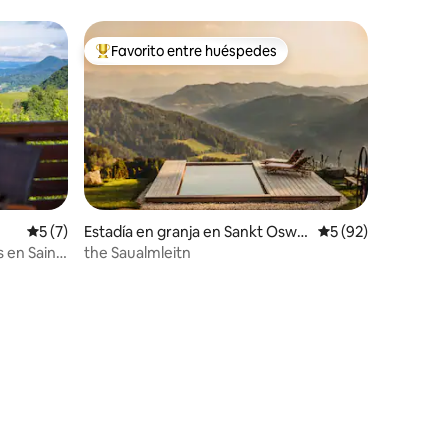
jacuzzi
Favorito entre huéspedes
rido
Favorito entre huéspedes preferido
Calificación promedio: 5 de 5, 7 reseñas
5 (7)
Estadía en granja en Sankt Oswal
Calificación promed
5 (92)
d
 en Saint
the Saualmleitn