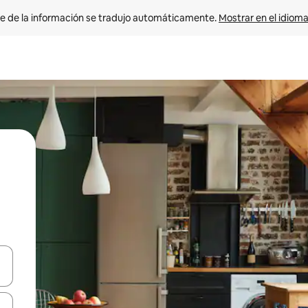
e de la información se tradujo automáticamente. 
Mostrar en el idioma
n las teclas de flecha hacia arriba y hacia abajo o explora con el tact