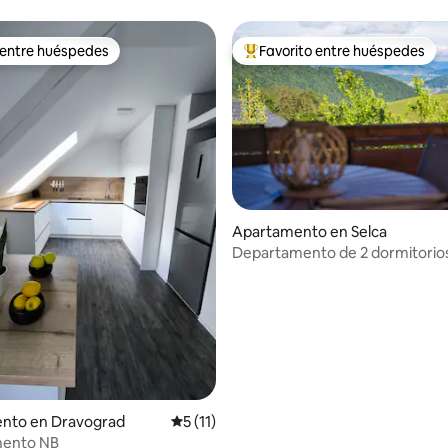
 entre huéspedes
Favorito entre huéspedes
 entre huéspedes
Favorito entre huéspedes prefe
Apartamento en Selca
Departamento de 2 dormitorios
io: 5 de 5, 85 reseñas
Thomas - vista increíble
nto en Dravograd
Calificación promedio: 5 de 5, 11 reseñas
5 (11)
ento NB