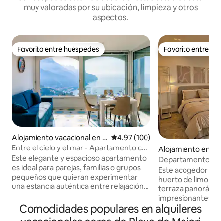
muy valoradas por su ubicación, limpieza y otros
aspectos.
Favorito entre huéspedes
Favorito entre h
Favorito entre huéspedes
Favorito entre h
Alojamiento vacacional en R
Calificación promedio: 4.97 de 5
4.97 (100)
avello
Entre el cielo y el mar - Apartamento con
Alojamiento en Mi
vistas al mar en Ravello
Este elegante y espacioso apartamento
Departamento est
es ideal para parejas, familias o grupos
huerto de limonero
Este acogedor est
pequeños que quieran experimentar
huerto de limones
una estancia auténtica entre relajación,
terraza panorámic
vistas impresionantes y comodidad. Lo
impresionantes de 
que encontrarás: • 2 dormitorios
Comodidades populares en alquileres
Gracias a las grand
acogedores y amueblados con buen
también puedes dis