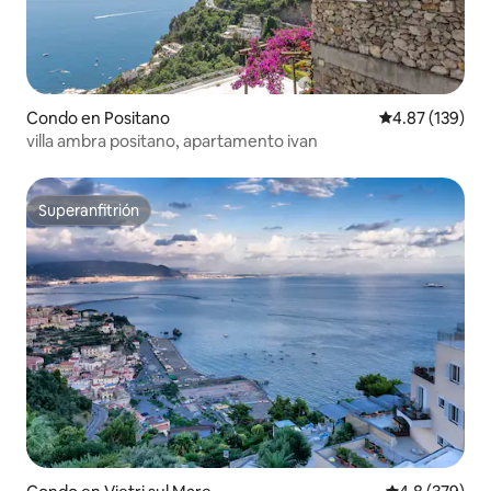
Condo en Positano
Calificación p
4.87 (139)
villa ambra positano, apartamento ivan
Superanfitrión
Superanfitrión