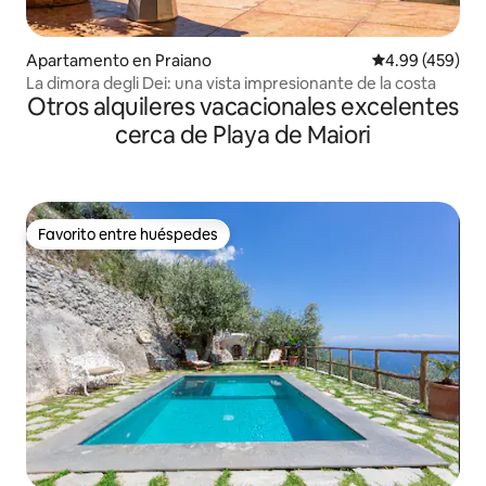
Apartamento en Praiano
Calificación pr
4.99 (459)
La dimora degli Dei: una vista impresionante de la costa
Otros alquileres vacacionales excelentes
cerca de Playa de Maiori
Favorito entre huéspedes
Favorito entre huéspedes