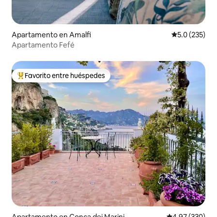
Apartamento en Amalfi
Calificación 
5.0 (235)
Apartamento Fefé
Favorito entre huéspedes
Favorito entre huéspedes preferido
Apartamento en Conca dei Marini
Calificación pr
4.97 (330)