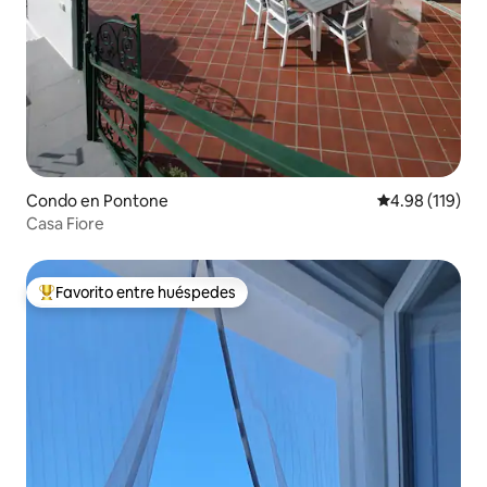
Condo en Pontone
Calificación p
4.98 (119)
Casa Fiore
Favorito entre huéspedes
Favorito entre huéspedes preferido