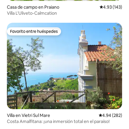
Casa de campo en Praiano
Calificación p
4.93 (143)
Villa L'Uliveto-Calmcation
Favorito entre huéspedes
Favorito entre huéspedes
Villa en Vietri Sul Mare
Calificación pr
4.94 (282)
Costa Amalfitana: ¡una inmersión total en el paraíso!