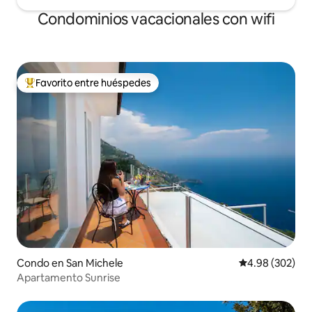
Condominios vacacionales con wifi
Favorito entre huéspedes
Favorito entre huéspedes preferido
Condo en San Michele
Calificación pr
4.98 (302)
Apartamento Sunrise