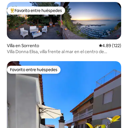
Favorito entre huéspedes
Favorito entre huéspedes preferido
Villa en Sorrento
Calificación p
4.89 (122)
Villa Donna Elisa, villa frente al mar en el centro de
Sorrento
Favorito entre huéspedes
Favorito entre huéspedes