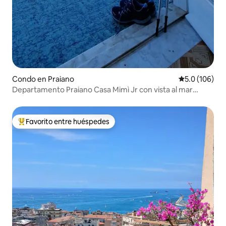
Condo en Praiano
Calificación 
5.0 (106)
Departamento Praiano Casa Mimì Jr con vista al mar
brillante
Favorito entre huéspedes
Favorito entre huéspedes preferido