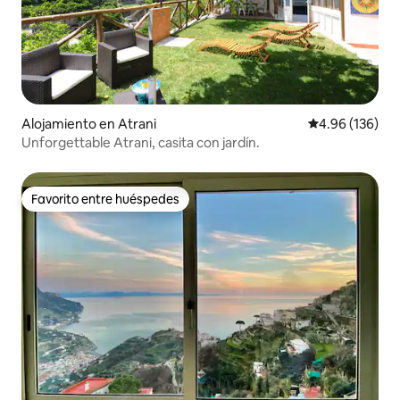
Alojamiento en Atrani
Calificación pr
4.96 (136)
Unforgettable Atrani, casita con jardín.
Favorito entre huéspedes
Favorito entre huéspedes