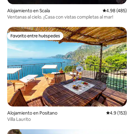
Alojamiento en Scala
Calificación pr
4.98 (485)
Ventanas al cielo. ¡Casa con vistas completas al mar!
Favorito entre huéspedes
Favorito entre huéspedes
Alojamiento en Positano
Calificación 
4.9 (153)
Villa Laurito