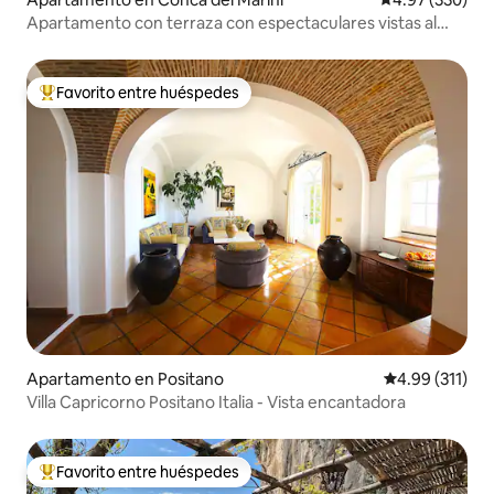
Apartamento con terraza con espectaculares vistas al
mar
Favorito entre huéspedes
Favorito entre huéspedes preferido
Apartamento en Positano
Calificación p
4.99 (311)
Villa Capricorno Positano Italia - Vista encantadora
Favorito entre huéspedes
Favorito entre huéspedes preferido