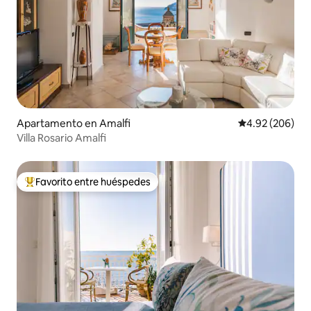
Apartamento en Amalfi
Calificación pr
4.92 (206)
Villa Rosario Amalfi
Favorito entre huéspedes
Favorito entre huéspedes preferido