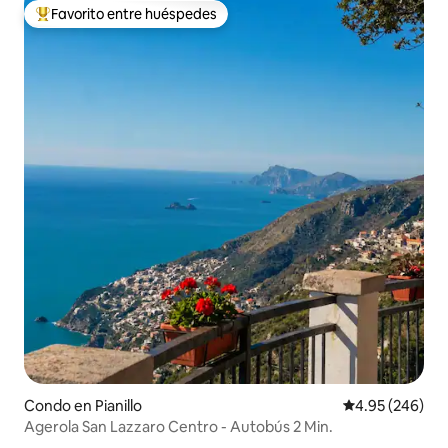
Favorito entre huéspedes
Favorito entre huéspedes preferido
Condo en Pianillo
Calificación pr
4.95 (246)
Agerola San Lazzaro Centro - Autobús 2 Min.