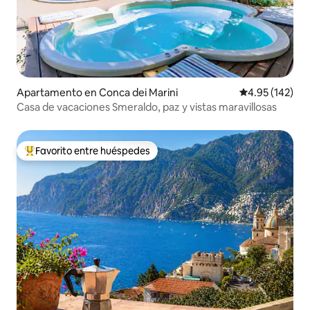
Apartamento en Conca dei Marini
Calificación p
4.95 (142)
Casa de vacaciones Smeraldo, paz y vistas maravillosas
Favorito entre huéspedes
Favorito entre huéspedes preferido