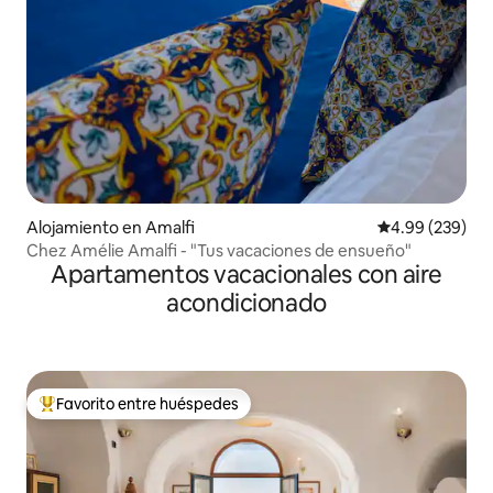
Alojamiento en Amalfi
Calificación pr
4.99 (239)
Chez Amélie Amalfi - "Tus vacaciones de ensueño"
Apartamentos vacacionales con aire
acondicionado
Favorito entre huéspedes
Favorito entre huéspedes preferido