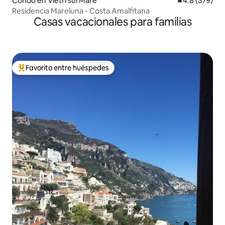
Condo en Vietri sul Mare
Calificación p
4.8 (379)
Residencia Mareluna - Costa Amalfitana
Casas vacacionales para familias
Favorito entre huéspedes
Favorito entre huéspedes preferido