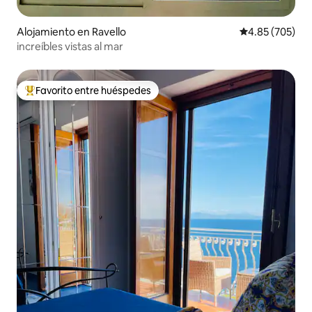
Alojamiento en Ravello
Calificación pr
4.85 (705)
increíbles vistas al mar
Favorito entre huéspedes
Favorito entre huéspedes preferido