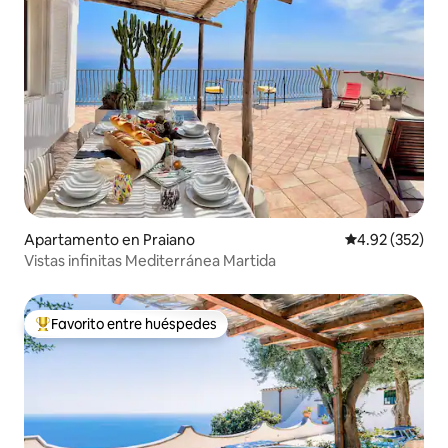
Apartamento en Praiano
Calificación pr
4.92 (352)
Vistas infinitas Mediterránea Martida
Favorito entre huéspedes
Favorito entre huéspedes preferido