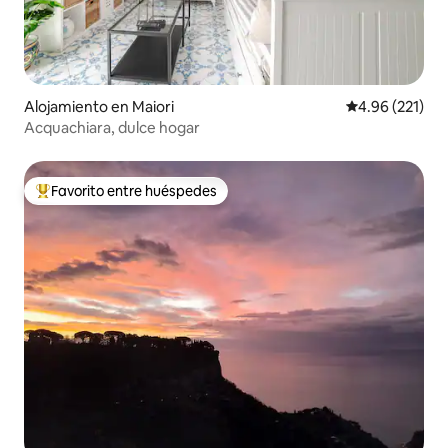
Alojamiento en Maiori
Calificación p
4.96 (221)
Acquachiara, dulce hogar
Favorito entre huéspedes
Favorito entre huéspedes preferido