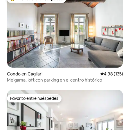
Favorito entre huéspedes preferido
Condo en Cagliari
Calificación p
4.98 (135)
Meigama, loft con parking en el centro histórico
Favorito entre huéspedes
Favorito entre huéspedes