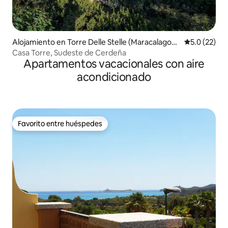
Alojamiento en Torre Delle Stelle (Maracalagoni
Calificación
5.0 (22)
s)
Casa Torre, Sudeste de Cerdeña
Apartamentos vacacionales con aire
acondicionado
Favorito entre huéspedes
Favorito entre huéspedes