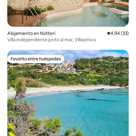
Alojamiento en Notteri
Calificación p
4.94 (33)
Villa independiente junto al mar, Villasimius
Favorito entre huéspedes
Favorito entre huéspedes