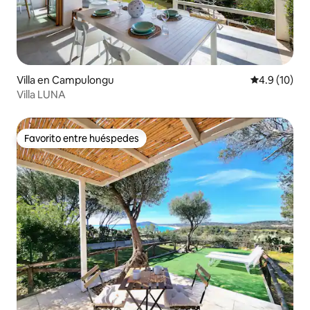
Villa en Campulongu
Calificación
4.9 (10)
Villa LUNA
Favorito entre huéspedes
Favorito entre huéspedes