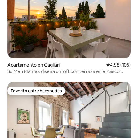
Apartamento en Cagliari
Calificación pr
4.98 (105)
Su Meri Mannu: diseña un loft con terraza en el casco
antiguo de Cagliari
Favorito entre huéspedes
Favorito entre huéspedes