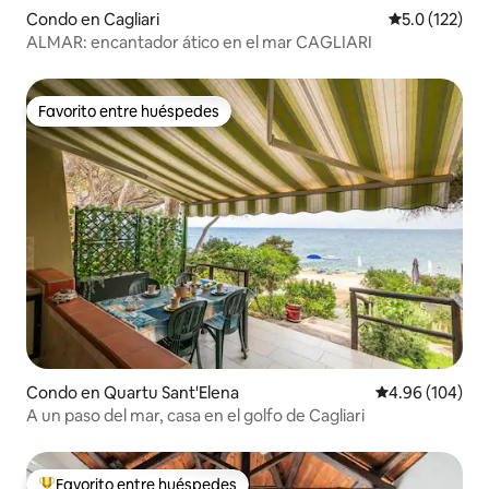
Condo en Cagliari
Calificación 
5.0 (122)
ALMAR: encantador ático en el mar CAGLIARI
Favorito entre huéspedes
Favorito entre huéspedes
Condo en Quartu Sant'Elena
Calificación pr
4.96 (104)
A un paso del mar, casa en el golfo de Cagliari
Favorito entre huéspedes