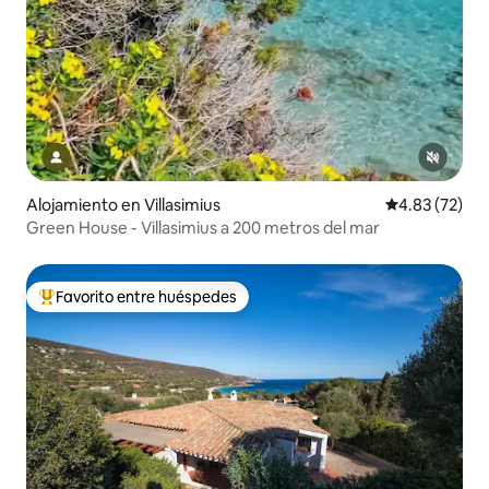
Alojamiento en Villasimius
Calificación 
4.83 (72)
Green House - Villasimius a 200 metros del mar
Favorito entre huéspedes
Favorito entre huéspedes preferido