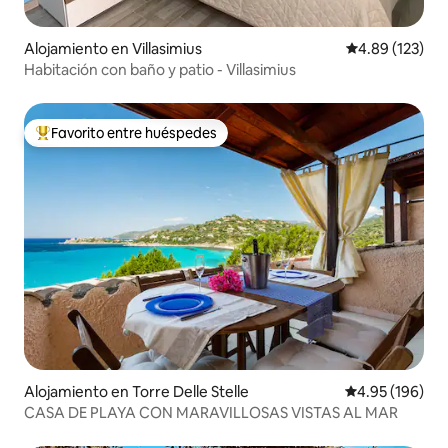
Alojamiento en Villasimius
Calificación p
4.89 (123)
Habitación con baño y patio - Villasimius
Favorito entre huéspedes
Favorito entre huéspedes preferido
Alojamiento en Torre Delle Stelle
Calificación pr
4.95 (196)
CASA DE PLAYA CON MARAVILLOSAS VISTAS AL MAR