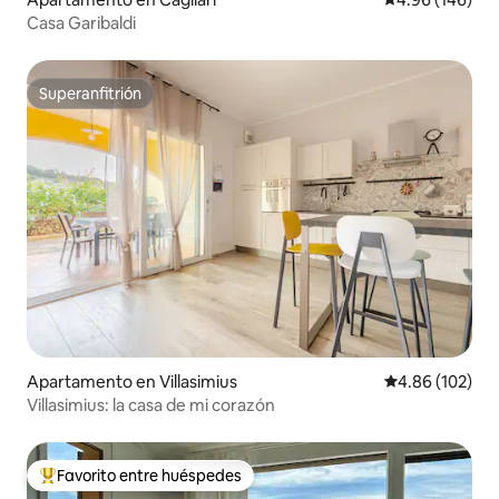
Casa Garibaldi
Superanfitrión
Superanfitrión
Apartamento en Villasimius
Calificación pr
4.86 (102)
Villasimius: la casa de mi corazón
Favorito entre huéspedes
Favorito entre huéspedes preferido