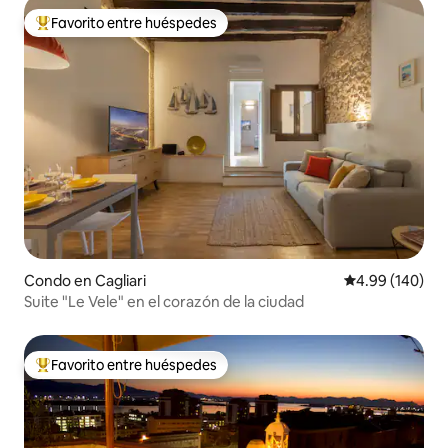
Favorito entre huéspedes
Favorito entre huéspedes preferido
Condo en Cagliari
Calificación pr
4.99 (140)
Suite "Le Vele" en el corazón de la ciudad
Favorito entre huéspedes
Favorito entre huéspedes preferido