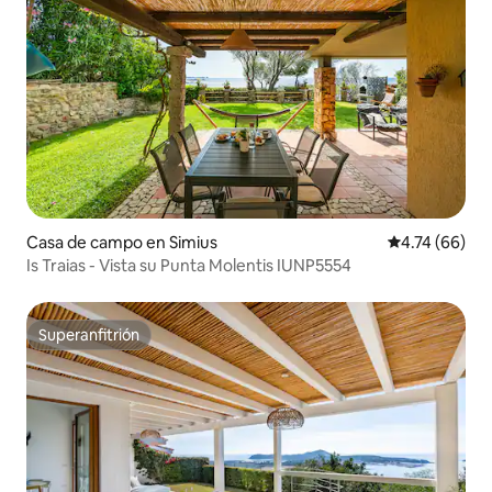
Casa de campo en Simius
Calificación 
4.74 (66)
Is Traias - Vista su Punta Molentis IUNP5554
Superanfitrión
Superanfitrión