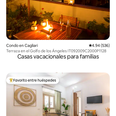
Condo en Cagliari
Calificación pr
4.94 (536)
Terraza en el Golfo de los Ángeles IT092009C2000P1128
Casas vacacionales para familias
Favorito entre huéspedes
Favorito entre huéspedes preferido