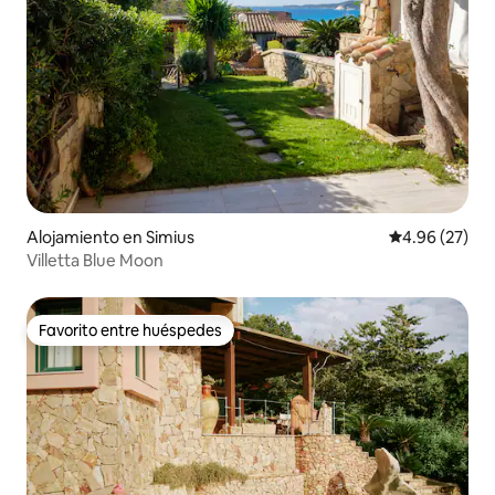
Alojamiento en Simius
Calificación p
4.96 (27)
Villetta Blue Moon
Favorito entre huéspedes
Favorito entre huéspedes