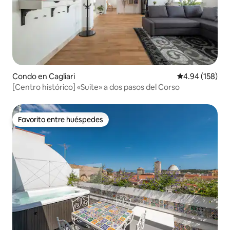
Condo en Cagliari
Calificación pr
4.94 (158)
[Centro histórico] «Suite» a dos pasos del Corso
Favorito entre huéspedes
Favorito entre huéspedes