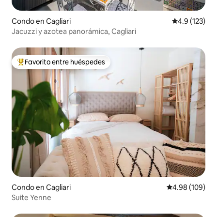
Condo en Cagliari
Calificación 
4.9 (123)
Jacuzzi y azotea panorámica, Cagliari
Favorito entre huéspedes
Favorito entre huéspedes preferido
Condo en Cagliari
Calificación pr
4.98 (109)
Suite Yenne