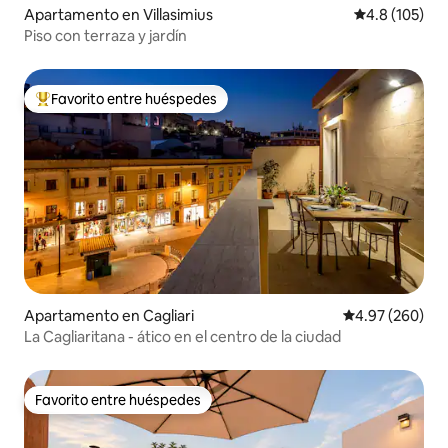
Apartamento en Villasimius
Calificación 
4.8 (105)
Piso con terraza y jardín
Favorito entre huéspedes
Favorito entre huéspedes preferido
Apartamento en Cagliari
Calificación pr
4.97 (260)
La Cagliaritana - ático en el centro de la ciudad
Favorito entre huéspedes
Favorito entre huéspedes