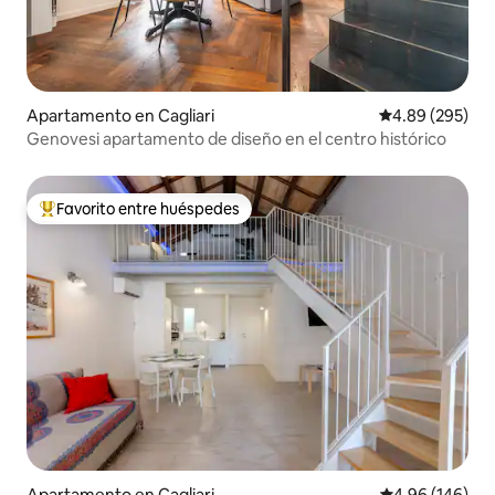
Apartamento en Cagliari
Calificación pr
4.89 (295)
Genovesi apartamento de diseño en el centro histórico
Favorito entre huéspedes
Favorito entre huéspedes preferido
Apartamento en Cagliari
Calificación pr
4.96 (146)