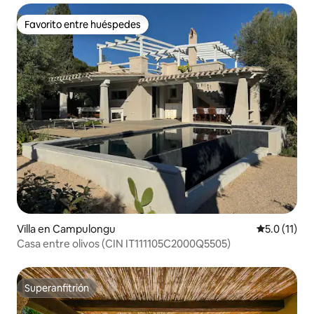
Favorito entre huéspedes
Favorito entre huéspedes
Villa en Campulongu
Calificación
5.0 (11)
Casa entre olivos (CIN IT111105C2000Q5505)
Superanfitrión
Superanfitrión