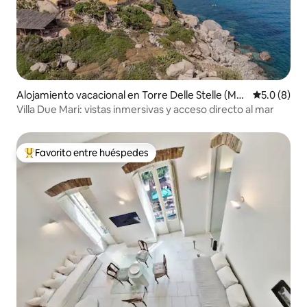
Alojamiento vacacional en Torre Delle Stelle (Mar
Calificació
5.0 (8)
acalagonis)
Villa Due Mari: vistas inmersivas y acceso directo al mar
Favorito entre huéspedes
Favorito entre huéspedes preferido