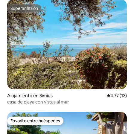
Superanfitrión
Superanfitrión
Alojamiento en Simius
Calificación 
4.77 (13)
casa de playa con vistas al mar
Favorito entre huéspedes
Favorito entre huéspedes