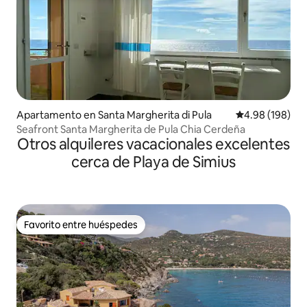
Apartamento en Santa Margherita di Pula
Calificación pr
4.98 (198)
Seafront Santa Margherita de Pula Chia Cerdeña
Otros alquileres vacacionales excelentes
cerca de Playa de Simius
Favorito entre huéspedes
Favorito entre huéspedes