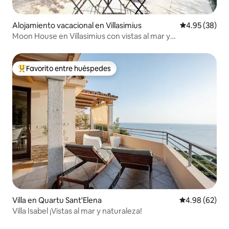
Alojamiento vacacional en Villasimius
Calificación p
4.95 (38)
Moon House en Villasimius con vistas al mar y
aparcamiento
Favorito entre huéspedes
Favorito entre huéspedes preferido
Villa en Quartu Sant'Elena
Calificación p
4.98 (62)
Villa Isabel ¡Vistas al mar y naturaleza!