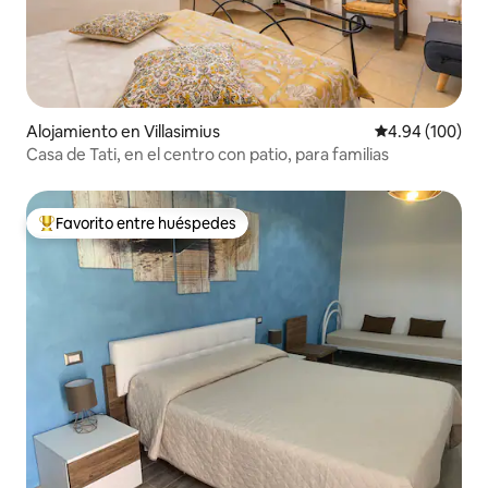
Alojamiento en Villasimius
Calificación pr
4.94 (100)
Casa de Tati, en el centro con patio, para familias
Favorito entre huéspedes
Favorito entre huéspedes preferido