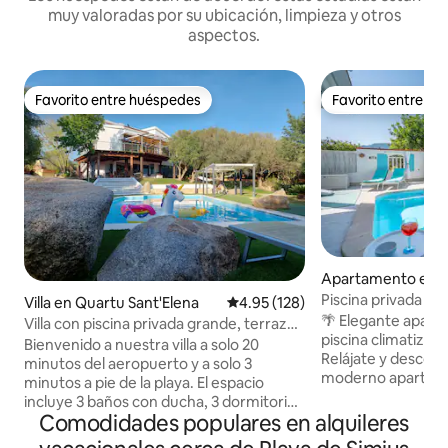
muy valoradas por su ubicación, limpieza y otros
aspectos.
Favorito entre huéspedes
Favorito entre h
Favorito entre huéspedes
Favorito entre h
Apartamento en Vi
Piscina privada cli
Villa en Quartu Sant'Elena
Calificación promedio: 4.95 de 5
4.95 (128)
Apartamento con 
🌴 Elegante apart
Villa con piscina privada grande, terraza
piscina climatizada
con vistas al mar y barbacoa
Bienvenido a nuestra villa a solo 20
Relájate y descone
minutos del aeropuerto y a solo 3
moderno apartame
minutos a pie de la playa. El espacio
estilo costero, a s
incluye 3 baños con ducha, 3 dormitorios
centro de la ciudad
Comodidades populares en alquileres
con aire acondicionado y televisión plana
estás planeando 
en todas las habitaciones. Ofrecemos