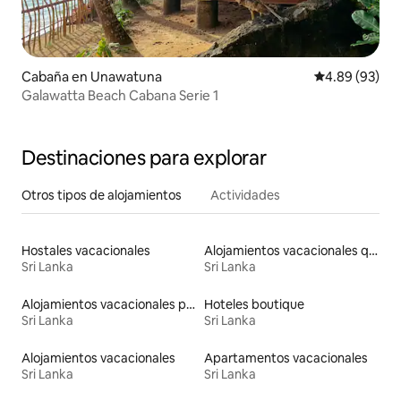
Cabaña en Unawatuna
Calificación p
4.89 (93)
Galawatta Beach Cabana Serie 1
Destinaciones para explorar
Otros tipos de alojamientos
Actividades
Hostales vacacionales
Alojamientos vacacionales que admiten mascotas
Sri Lanka
Sri Lanka
Alojamientos vacacionales para familias
Hoteles boutique
Sri Lanka
Sri Lanka
Alojamientos vacacionales
Apartamentos vacacionales
Sri Lanka
Sri Lanka