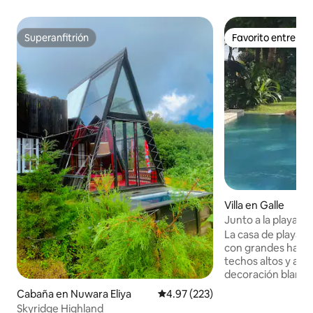
Superanfitrión
Favorito entre h
Superanfitrión
Favorito entre h
Villa en Galle
Junto a la playa c
relájate y disfruta
La casa de playa
con grandes habit
techos altos y abu
decoración blanca
colores brillantes
Cabaña en Nuwara Eliya
Calificación promedio: 4.97 de 5
4.97 (223)
Uso exclusivo de la
Skyridge Highland