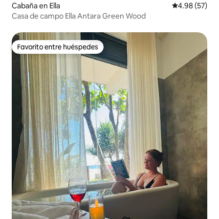
Cabaña en Ella
Calificación p
4.98 (57)
Casa de campo Ella Antara Green Wood
Favorito entre huéspedes
Favorito entre huéspedes