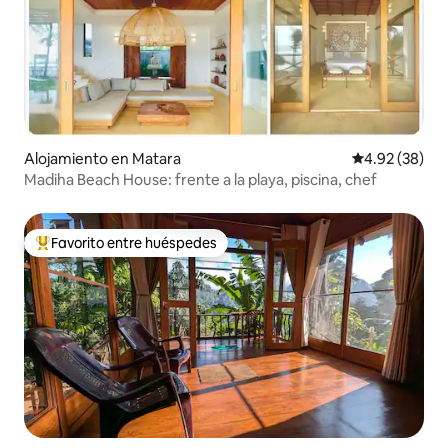
Alojamiento en Matara
Calificación p
4.92 (38)
Madiha Beach House: frente a la playa, piscina, chef
Favorito entre huéspedes
Favorito entre huéspedes preferido