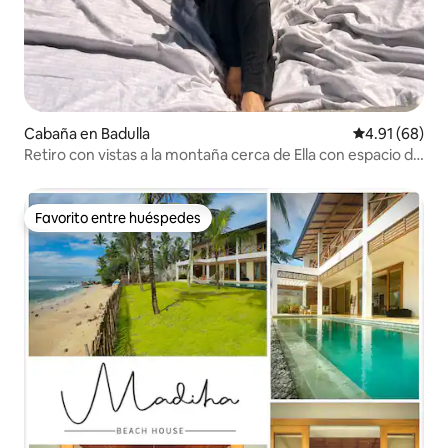
Cabaña en Badulla
Calificación 
4.91 (68)
Retiro con vistas a la montaña cerca de Ella con espacio de
trabajo
Favorito entre huéspedes
Favorito entre huéspedes