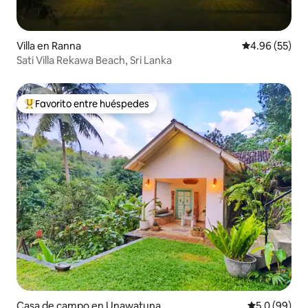
Villa en Ranna
Calificación p
4.96 (55)
Sati Villa Rekawa Beach, Sri Lanka
Favorito entre huéspedes
Favorito entre huéspedes preferido
Casa de campo en Unawatuna
Calificación
5.0 (99)