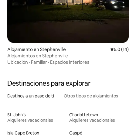
Alojamiento en Stephenville
Calificación
5.0 (14)
Alojamientos en Stephenville
Ubicación
·
Familiar
·
Espacios interiores
Destinaciones para explorar
Destinos a un paso de ti
Otros tipos de alojamientos
St. John's
Charlottetown
Alquileres vacacionales
Alquileres vacacionales
Isla Cape Breton
Gaspé