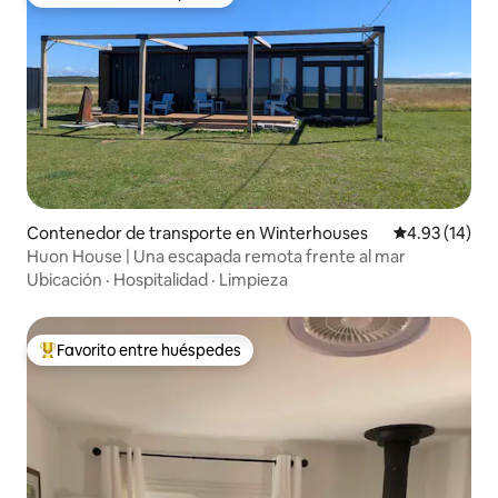
Favorito entre huéspedes
Contenedor de transporte en Winterhouses
Calificación 
4.93 (14)
Huon House | Una escapada remota frente al mar
Ubicación
·
Hospitalidad
·
Limpieza
Favorito entre huéspedes
Favorito entre huéspedes preferido