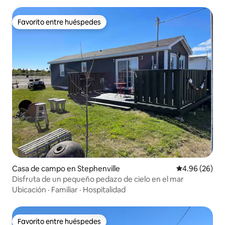
Favorito entre huéspedes
Favorito entre huéspedes
Casa de campo en Stephenville
Calificación p
4.96 (26)
Disfruta de un pequeño pedazo de cielo en el mar
Ubicación
·
Familiar
·
Hospitalidad
Favorito entre huéspedes