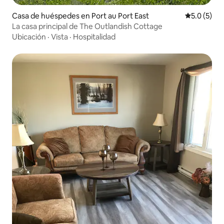
Casa de huéspedes en Port au Port East
Calificació
5.0 (5)
La casa principal de The Outlandish Cottage
Ubicación
·
Vista
·
Hospitalidad