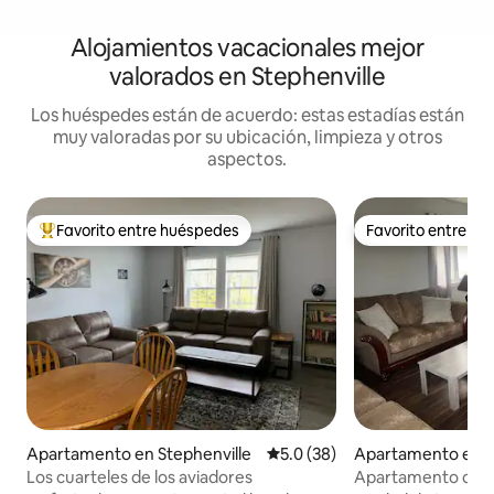
Alojamientos vacacionales mejor
valorados en Stephenville
Los huéspedes están de acuerdo: estas estadías están
muy valoradas por su ubicación, limpieza y otros
aspectos.
Favorito entre huéspedes
Favorito entre h
Favorito entre huéspedes preferido
Favorito entre h
Apartamento en Stephenville
Calificación promedio: 5.0 de 
5.0 (38)
Apartamento en S
e
Los cuarteles de los aviadores
Apartamento de tr