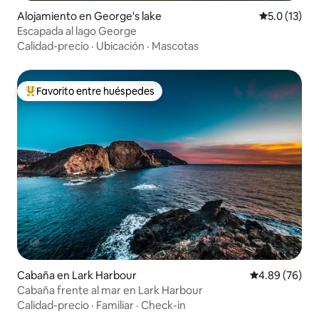
Alojamiento en George's lake
Calificación
5.0 (13)
Escapada al lago George
Calidad-precio
·
Ubicación
·
Mascotas
Favorito entre huéspedes
Favorito entre huéspedes preferido
Cabaña en Lark Harbour
Calificación p
4.89 (76)
Cabaña frente al mar en Lark Harbour
Calidad-precio
·
Familiar
·
Check-in