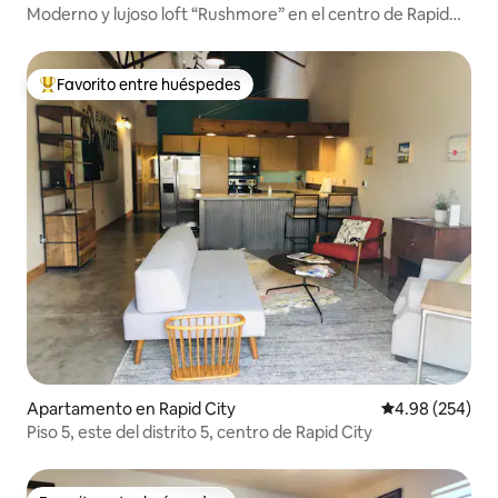
Moderno y lujoso loft “Rushmore” en el centro de Rapid
City
Favorito entre huéspedes
Favorito entre huéspedes preferido
Apartamento en Rapid City
Calificación pr
4.98 (254)
Piso 5, este del distrito 5, centro de Rapid City