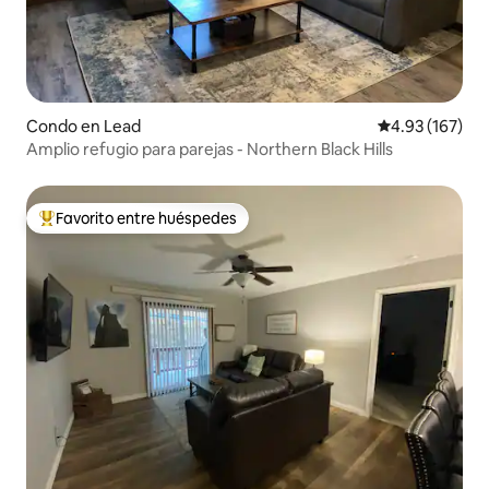
Condo en Lead
Calificación p
4.93 (167)
Amplio refugio para parejas - Northern Black Hills
Favorito entre huéspedes
Favorito entre huéspedes preferido