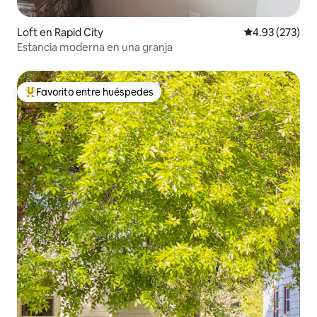
Loft en Rapid City
Calificación pr
4.93 (273)
Estancia moderna en una granja
Favorito entre huéspedes
Favorito entre huéspedes preferido