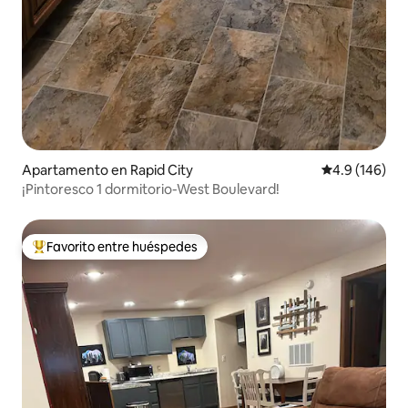
Apartamento en Rapid City
Calificación 
4.9 (146)
¡Pintoresco 1 dormitorio-West Boulevard!
Favorito entre huéspedes
Favorito entre huéspedes preferido