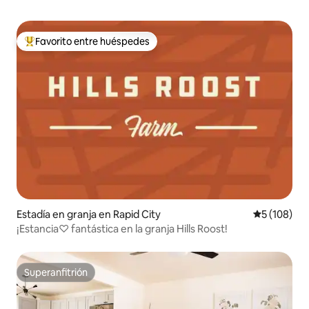
Favorito entre huéspedes
Favorito entre huéspedes preferido
Estadía en granja en Rapid City
Calificació
5 (108)
¡Estancia♡ fantástica en la granja Hills Roost!
Superanfitrión
Superanfitrión