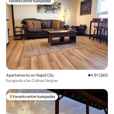
Favorito entre huéspedes
Favorito entre huéspedes
Apartamento en Rapid City
Calificación pr
4.91 (260)
Escapada a las Colinas Negras
Favorito entre huéspedes
Favorito entre huéspedes preferido