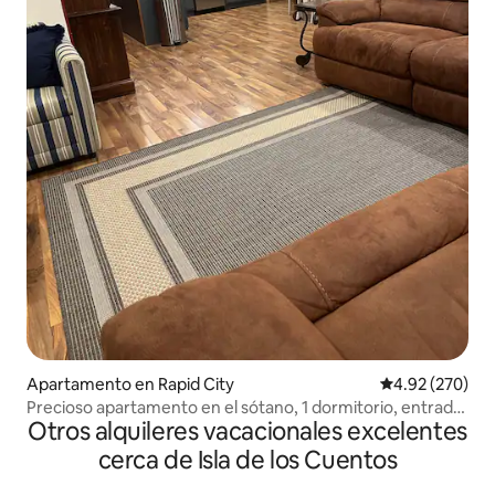
Apartamento en Rapid City
Calificación pr
4.92 (270)
Precioso apartamento en el sótano, 1 dormitorio, entrada
Otros alquileres vacacionales excelentes
privada
cerca de Isla de los Cuentos