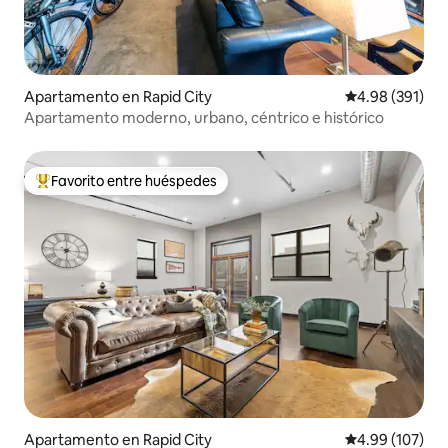
Apartamento en Rapid City
Calificación pr
4.98 (391)
Apartamento moderno, urbano, céntrico e histórico
Favorito entre huéspedes
Favorito entre huéspedes preferido
Apartamento en Rapid City
Calificación pr
4.99 (107)