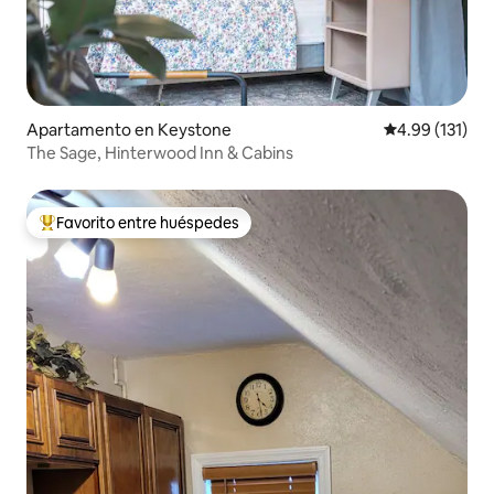
Apartamento en Keystone
Calificación p
4.99 (131)
The Sage, Hinterwood Inn & Cabins
Favorito entre huéspedes
Favorito entre huéspedes preferido