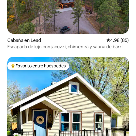
Cabaña en Lead
Calificación p
4.98 (85)
Escapada de lujo con jacuzzi, chimenea y sauna de barril
Favorito entre huéspedes
Favorito entre huéspedes preferido