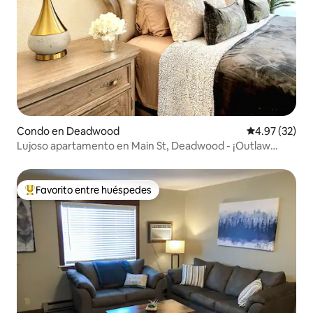
Condo en Deadwood
Calificación 
4.97 (32)
Lujoso apartamento en Main St, Deadwood - ¡Outlaw
Square!
Favorito entre huéspedes
Favorito entre huéspedes preferido