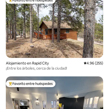
Favorito entre huéspedes
Favorito entre huéspedes preferido
Alojamiento en Rapid City
Calificación pr
4.96 (255)
¡Entre los árboles, cerca de la ciudad!
Favorito entre huéspedes
Favorito entre huéspedes preferido