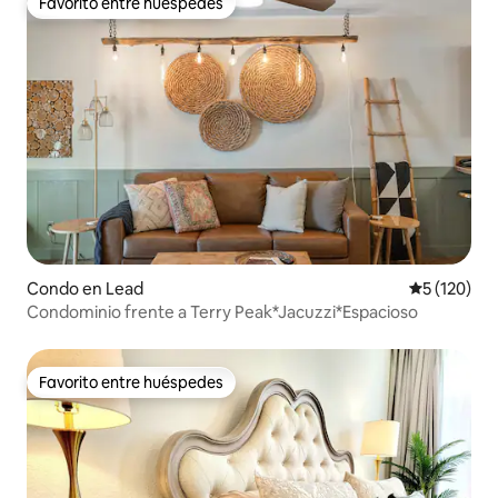
Favorito entre huéspedes
Favorito entre huéspedes
Condo en Lead
Calificació
5 (120)
Condominio frente a Terry Peak*Jacuzzi*Espacioso
Favorito entre huéspedes
Favorito entre huéspedes