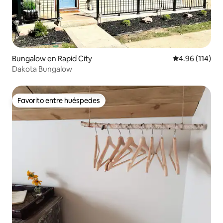
Bungalow en Rapid City
Calificación p
4.96 (114)
Dakota Bungalow
Favorito entre huéspedes
Favorito entre huéspedes