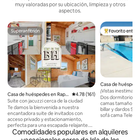
muy valoradas por su ubicación, limpieza y otros
aspectos.
Superanfitrión
Favorito entre
Superanfitrión
Favorito entre hu
Casa de huéspede
d City
¡Vistas inestimable
Casa de huéspedes en Rapid
Calificación promedio: 4.78 de 5
4.78 (161)
Negras!
Dos dormitorios 
City
Suite con jacuzzi cerca de la ciudad
camas tamaño qu
Te damos la bienvenida a nuestra
billar y dardos Sal
encantadora suite de invitados con
sofá cama Televis
acceso privado y estacionamiento,
65 pulgadas Netfli
perfecta para una escapada relajante.
HD/locales Piscina
Comodidades populares en alquileres
Este espacio único ofrece una bañera de
recreativas, de t
hidromasaje con total privacidad
de alta velocidad 