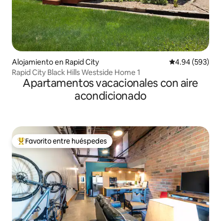
Alojamiento en Rapid City
Calificación pr
4.94 (593)
Rapid City Black Hills Westside Home 1
Apartamentos vacacionales con aire
acondicionado
Favorito entre huéspedes
Favorito entre huéspedes preferido