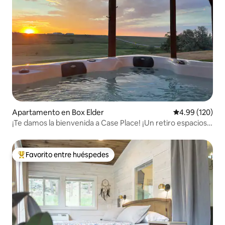
Apartamento en Box Elder
Calificación pr
4.99 (120)
¡Te damos la bienvenida a Case Place! ¡Un retiro espacioso
y tranquilo!
Favorito entre huéspedes
Favorito entre huéspedes preferido