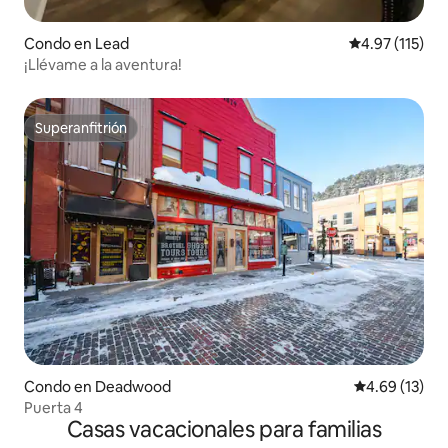
Condo en Lead
Calificación p
4.97 (115)
¡Llévame a la aventura!
Superanfitrión
Superanfitrión
Condo en Deadwood
Calificación 
4.69 (13)
Puerta 4
Casas vacacionales para familias