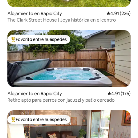
Alojamiento en Rapid City
Calificación p
4.91 (226)
The Clark Street House | Joya histórica en el centro
Favorito entre huéspedes
Favorito entre huéspedes preferido
Alojamiento en Rapid City
Calificación p
4.91 (175)
Retiro apto para perros con jacuzzi y patio cercado
Favorito entre huéspedes
Favorito entre huéspedes preferido