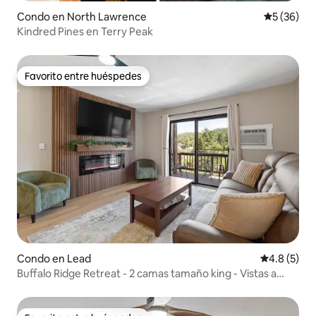
Condo en North Lawrence
Calificaci
5 (36)
Kindred Pines en Terry Peak
Favorito entre huéspedes
Favorito entre huéspedes
Condo en Lead
Calificació
4.8 (5)
Buffalo Ridge Retreat - 2 camas tamaño king - Vistas a
Black Hills