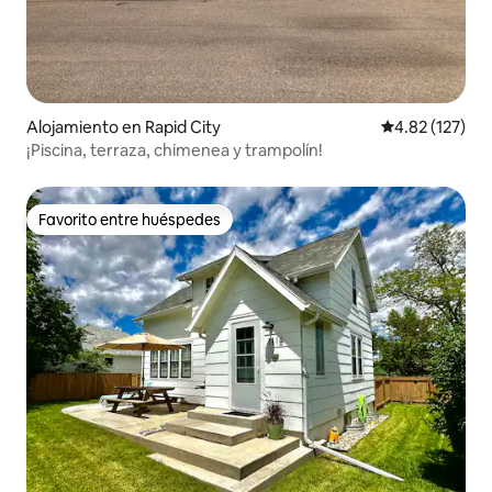
Alojamiento en Rapid City
Calificación p
4.82 (127)
¡Piscina, terraza, chimenea y trampolín!
Favorito entre huéspedes
Favorito entre huéspedes