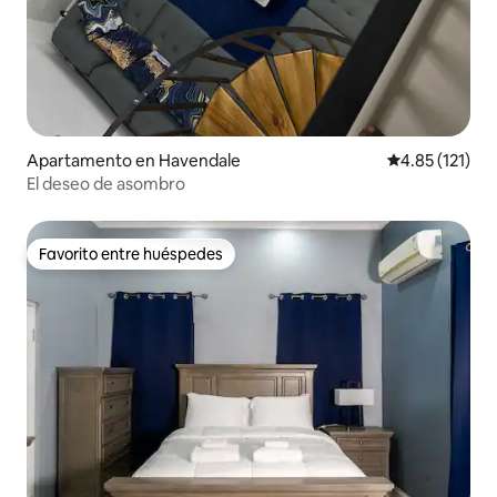
Apartamento en Havendale
Calificación p
4.85 (121)
El deseo de asombro
Favorito entre huéspedes
Favorito entre huéspedes