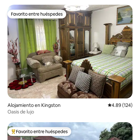
Favorito entre huéspedes
Favorito entre huéspedes
Alojamiento en Kingston
Calificación pr
4.89 (124)
Oasis de lujo
Favorito entre huéspedes
Favorito entre huéspedes preferido