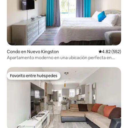
Condo en Nuevo Kingston
Calificación pr
4.82 (552)
Apartamento moderno en una ubicación perfecta en
New Kingston.
Favorito entre huéspedes
Favorito entre huéspedes