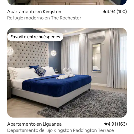
Apartamento en Kingston
Calificación pr
4.94 (100)
Refugio moderno en The Rochester
Favorito entre huéspedes
Favorito entre huéspedes
Apartamento en Liguanea
Calificación p
4.91 (163)
Departamento de lujo Kingston Paddington Terrace