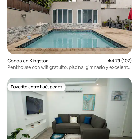
Condo en Kingston
Calificación p
4.79 (107)
Penthouse con wifi gratuito, piscina, gimnasio y excelente
ubicación
Favorito entre huéspedes
Favorito entre huéspedes