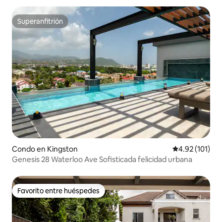
Superanfitrión
Superanfitrión
Condo en Kingston
Calificación p
4.92 (101)
Genesis 28 Waterloo Ave Sofisticada felicidad urbana
Favorito entre huéspedes
Favorito entre huéspedes