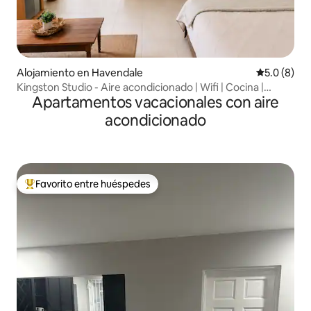
Alojamiento en Havendale
Calificació
5.0 (8)
Kingston Studio - Aire acondicionado | Wifi | Cocina |
Apartamentos vacacionales con aire
Tranquilo
acondicionado
Favorito entre huéspedes
Favorito entre huéspedes preferido