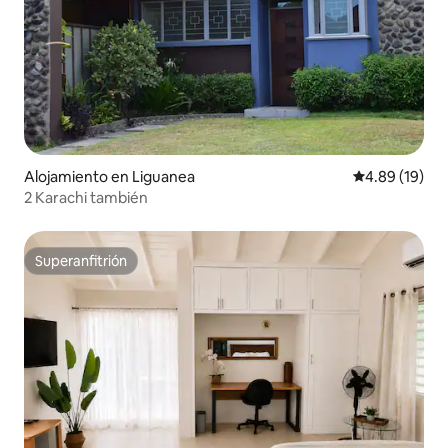
Alojamiento en Liguanea
Calificación 
4.89 (19)
2 Karachi también
Superanfitrión
Superanfitrión