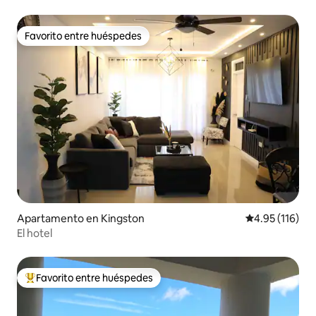
Favorito entre huéspedes
Favorito entre huéspedes
Apartamento en Kingston
Calificación p
4.95 (116)
El hotel
Favorito entre huéspedes
Favorito entre huéspedes preferido