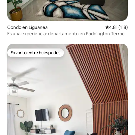
Condo en Liguanea
Calificación p
4.81 (118)
Es una experiencia: departamento en Paddington Terrace
con piscina
Favorito entre huéspedes
Favorito entre huéspedes