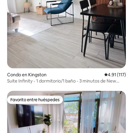
Condo en Kingston
Calificación p
4.91 (117)
Suite Infinity - 1 dormitorio/1 baño - 3 minutos de New
Kgn/patio
Favorito entre huéspedes
Favorito entre huéspedes