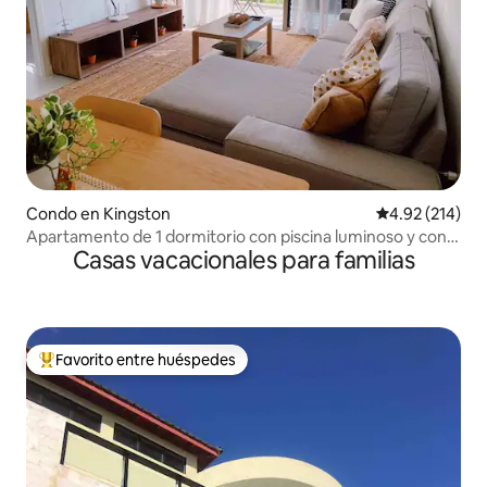
Condo en Kingston
Calificación p
4.92 (214)
Apartamento de 1 dormitorio con piscina luminoso y con
Casas vacacionales para familias
mucha luz
Favorito entre huéspedes
Favorito entre huéspedes preferido