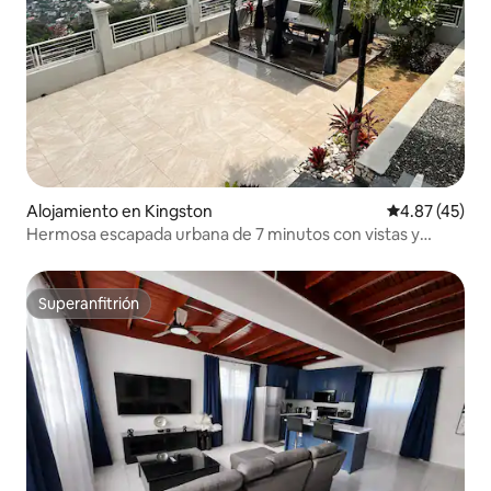
Alojamiento en Kingston
Calificación 
4.87 (45)
Hermosa escapada urbana de 7 minutos con vistas y
piscina
Superanfitrión
Superanfitrión