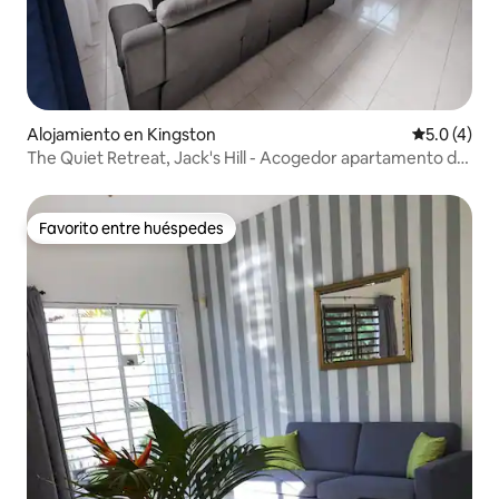
Alojamiento en Kingston
Calificació
5.0 (4)
The Quiet Retreat, Jack's Hill - Acogedor apartamento de
1 dormitorio en Barbican
Favorito entre huéspedes
Favorito entre huéspedes