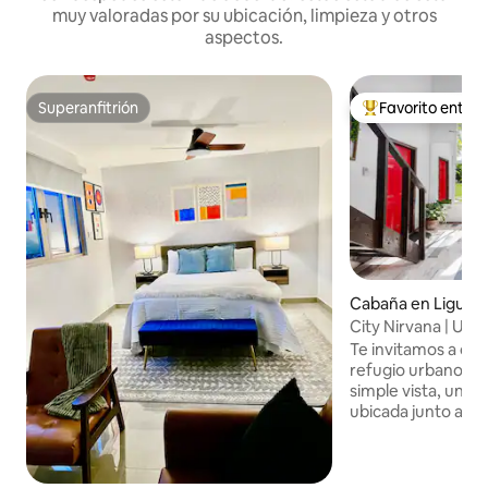
muy valoradas por su ubicación, limpieza y otros
aspectos.
Superanfitrión
Favorito entre
Superanfitrión
Favorito entre hu
Cabaña en Liguan
City Nirvana | Ubic
Relájate y disfruta
Te invitamos a dis
refugio urbano se
simple vista, una
ubicada junto a Ci
zona de Liguanea.
con la naturaleza, 
increíbles vistas 