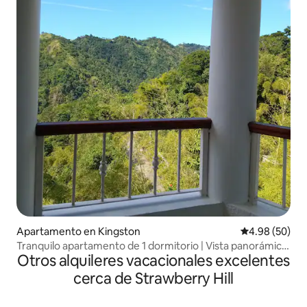
Apartamento en Kingston
Calificación p
4.98 (50)
Tranquilo apartamento de 1 dormitorio | Vista panorámica
Otros alquileres vacacionales excelentes
a la colina, cerca de Irish Town
cerca de Strawberry Hill