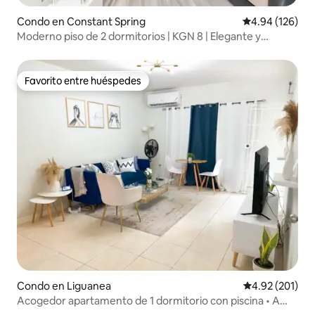
Condo en Constant Spring
Calificación pr
4.94 (126)
Moderno piso de 2 dormitorios | KGN 8 | Elegante y
espacioso
Favorito entre huéspedes
Favorito entre huéspedes
Condo en Liguanea
Calificación p
4.92 (201)
Acogedor apartamento de 1 dormitorio con piscina • A
pocos pasos de la embajada de EE. UU.