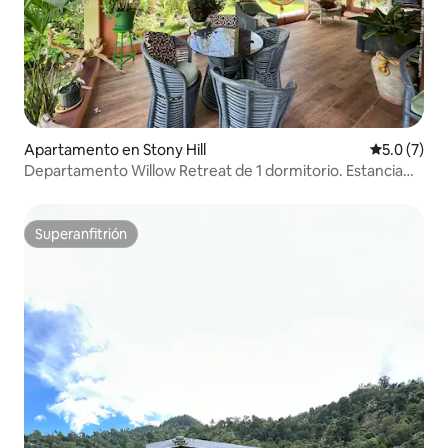
Apartamento en Stony Hill
Calificació
5.0 (7)
Departamento Willow Retreat de 1 dormitorio. Estancia
corta/larga
Superanfitrión
Superanfitrión