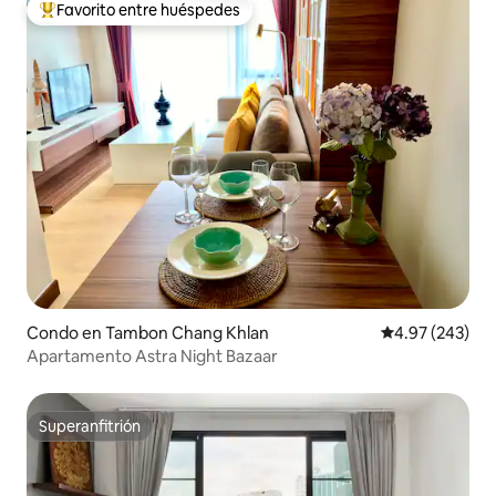
Favorito entre huéspedes
Favorito entre huéspedes preferido
Condo en Tambon Chang Khlan
Calificación pr
4.97 (243)
Apartamento Astra Night Bazaar
Superanfitrión
Superanfitrión