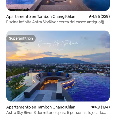
Apartamento en Tambon Chang Khlan
Calificación pr
4.96 (239)
Piscina infinita Astra SkyRiver cerca del casco antiguo近古
城享无边泳池
Superanfitrión
Superanfitrión
Apartamento en Tambon Chang Khlan
Calificación 
4.9 (194)
Astra Sky River 3 dormitorios para 5 personas, lujosa, la