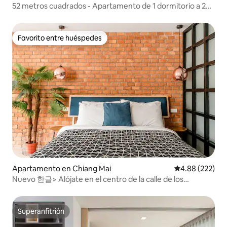
52 metros cuadrados - Apartamento de 1 dormitorio a 200
metros del bazar nocturno
Favorito entre huéspedes
Favorito entre huéspedes
Apartamento en Chiang Mai
Calificación pr
4.88 (222)
Nuevo 한글> Alójate en el centro de la calle de los
hipsters.
Superanfitrión
Superanfitrión