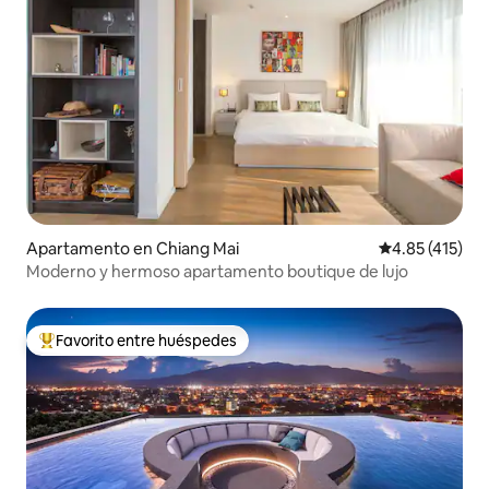
Apartamento en Chiang Mai
Calificación p
4.85 (415)
Moderno y hermoso apartamento boutique de lujo
Favorito entre huéspedes
Favorito entre huéspedes preferido