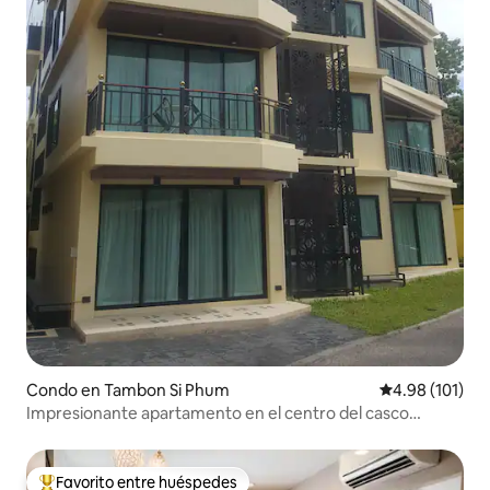
Condo en Tambon Si Phum
Calificación p
4.98 (101)
Impresionante apartamento en el centro del casco
antiguo
Favorito entre huéspedes