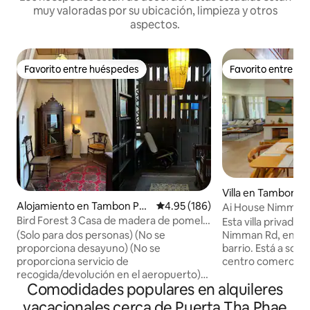
muy valoradas por su ubicación, limpieza y otros
aspectos.
Favorito entre huéspedes
Favorito entre h
Favorito entre huéspedes
Favorito entre h
Villa en Tambon S
Alojamiento en Tambon Phr
Calificación promedio: 4.95 de 5
4.95 (186)
Ai House Nimman 
a Sing
Bird Forest 3 Casa de madera de pomelo
Esta villa privada 
antiguo en el centro de la ciudad antigua
Nimman Rd, en una
(Solo para dos personas) (No se
de Chiang Mai (a 10 minutos a pie de los
barrio. Está a solo 3 minutos a pie del
proporciona desayuno) (No se
principales lugares de interés de Chiang
centro comercial 
proporciona servicio de
Mai)
comercial One Nimm
recogida/devolución en el aeropuerto)
Comodidades populares en alquileres
dormitorios y 4 ba
(Ten en cuenta que esta es una casa de
jardín y una plaza
madera y no es buena en términos de
vacacionales cerca de Puerta Tha Phae