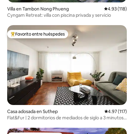
Villa en Tambon Nong Phueng
Calificación p
4.93 (118)
Cyngam Retreat: villa con piscina privada y servicio
Favorito entre huéspedes
Favorito entre huéspedes preferido
Casa adosada en Suthep
Calificación p
4.97 (117)
Flat&Fur | 2 dormitorios de mediados de siglo a 3 minutos
de Nimman, aeropuerto