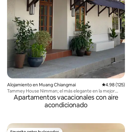
Alojamiento en Muang Chiangmai
Calificación p
4.98 (125)
Tammey House Nimman; el más elegante en la mejor
Apartamentos vacacionales con aire
ubicación
acondicionado
Favorito entre huéspedes