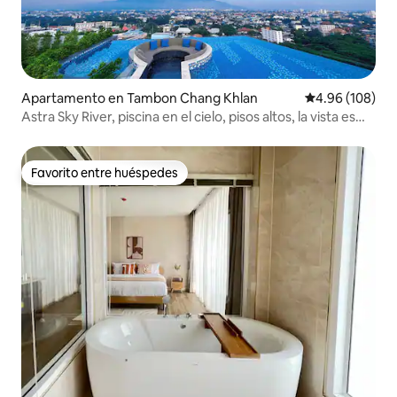
Apartamento en Tambon Chang Khlan
Calificación pr
4.96 (108)
Astra Sky River, piscina en el cielo, pisos altos, la vista es
super
Favorito entre huéspedes
Favorito entre huéspedes