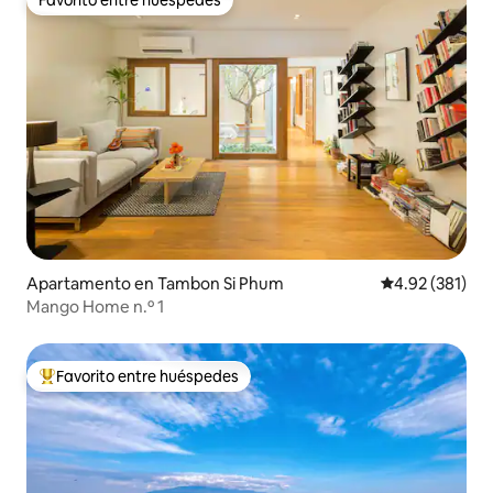
Favorito entre huéspedes
Apartamento en Tambon Si Phum
Calificación p
4.92 (381)
Mango Home n.º 1
Favorito entre huéspedes
Favorito entre huéspedes preferido