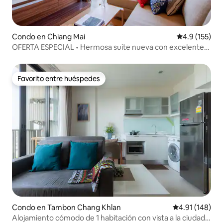
Condo en Chiang Mai
Calificación 
4.9 (155)
OFERTA ESPECIAL • Hermosa suite nueva con excelentes
vistas
Favorito entre huéspedes
Favorito entre huéspedes
Condo en Tambon Chang Khlan
Calificación p
4.91 (148)
Alojamiento cómodo de 1 habitación con vista a la ciudad,