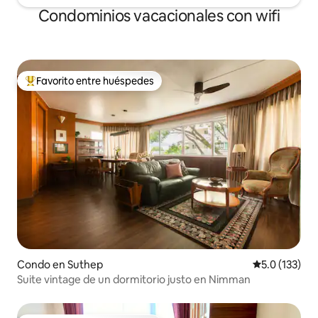
Condominios vacacionales con wifi
Favorito entre huéspedes
Favorito entre huéspedes preferido
Condo en Suthep
Calificación 
5.0 (133)
Suite vintage de un dormitorio justo en Nimman