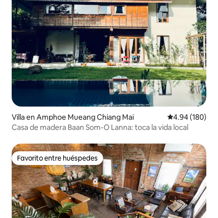
Villa en Amphoe Mueang Chiang Mai
Calificación pr
4.94 (180)
Casa de madera Baan Som-O Lanna: toca la vida local
Favorito entre huéspedes
Favorito entre huéspedes