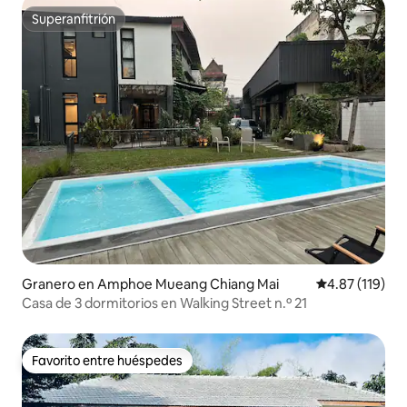
Superanfitrión
Superanfitrión
Granero en Amphoe Mueang Chiang Mai
Calificación p
4.87 (119)
Casa de 3 dormitorios en Walking Street n.º 21
Favorito entre huéspedes
Favorito entre huéspedes