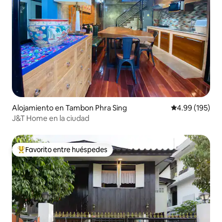
Alojamiento en Tambon Phra Sing
Calificación pr
4.99 (195)
J&T Home en la ciudad
Favorito entre huéspedes
Favorito entre huéspedes preferido