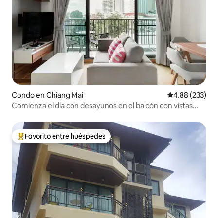
Condo en Chiang Mai
Calificación pr
4.88 (233)
Comienza el día con desayunos en el balcón con vistas
panorámicas
Favorito entre huéspedes
Favorito entre huéspedes preferido