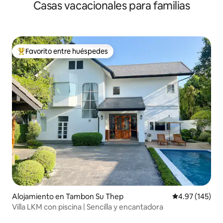
Casas vacacionales para familias
piscina, gimnasio y mercado nocturno
Favorito entre huéspedes
Favorito entre huéspedes preferido
Alojamiento en Tambon Su Thep
Calificación p
4.97 (145)
Villa LKM con piscina | Sencilla y encantadora