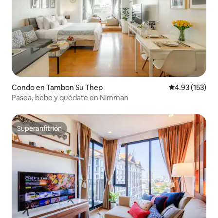
Condo en Tambon Su Thep
Calificación p
4.93 (153)
Pasea, bebe y quédate en Nimman
Superanfitrión
Superanfitrión