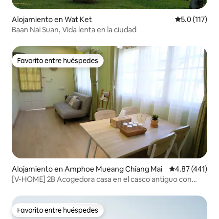
Alojamiento en Wat Ket
Calificación 
5.0 (117)
Baan Nai Suan, Vida lenta en la ciudad
Favorito entre huéspedes
Favorito entre huéspedes
Alojamiento en Amphoe Mueang Chiang Mai
Calificación p
4.87 (441)
[V-HOME] 2B Acogedora casa en el casco antiguo con
AirPurifier
Favorito entre huéspedes
Favorito entre huéspedes