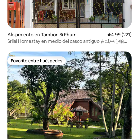
Alojamiento en Tambon Si Phum
Calificación p
4.99 (221)
Srilai Homestay en medio del casco antiguo 古城中心帕邢
寺、周日夜市
Favorito entre huéspedes
Favorito entre huéspedes