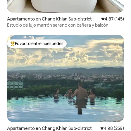
Apartamento en Chang Khlan Sub-district
Calificación p
4.87 (145)
Estudio de lujo marrón sereno con bañera y balcón
Favorito entre huéspedes
Favorito entre huéspedes preferido
Apartamento en Chang Khlan Sub-district
Calificación pr
4.98 (259)