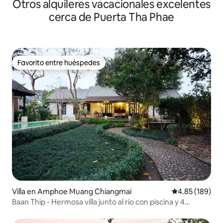
Otros alquileres vacacionales excelentes
piscina infinita más larga y hermosa de Tailandia + la mejor
vista de la montaña Doi Suthep + oficina compartida +
cerca de Puerta Tha Phae
cerca de la ciudad antigua
Favorito entre huéspedes
Favorito entre huéspedes
Villa en Amphoe Muang Chiangmai
Calificación pr
4.85 (189)
Baan Thip - Hermosa villa junto al río con piscina y 4
dormitorios