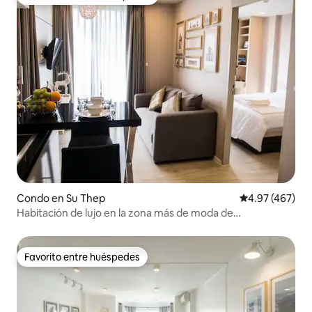
Favorito entre huéspedes preferido
Condo en Su Thep
Calificación pr
4.97 (467)
Habitación de lujo en la zona más de moda de
Nimman/vistas a la montaña
Favorito entre huéspedes
Favorito entre huéspedes