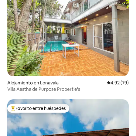
Alojamiento en Lonavala
Calificación p
4.92 (79)
Villa Aastha de Purpose Propertie's
Favorito entre huéspedes
Favorito entre huéspedes preferido