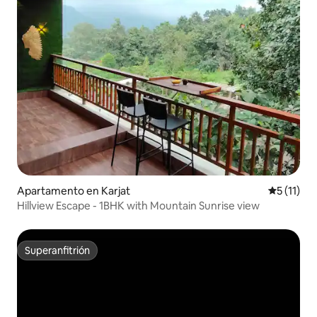
Apartamento en Karjat
Calificaci
5 (11)
Hillview Escape - 1BHK with Mountain Sunrise view
Superanfitrión
Superanfitrión