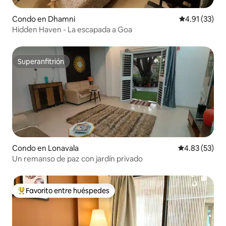
Condo en Dhamni
Calificación 
4.91 (33)
Hidden Haven - La escapada a Goa
Superanfitrión
Superanfitrión
Condo en Lonavala
Calificación 
4.83 (53)
Un remanso de paz con jardín privado
Favorito entre huéspedes
Favorito entre huéspedes preferido