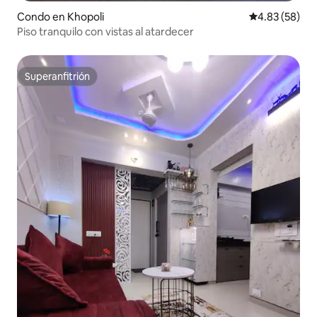
Condo en Khopoli
Calificación p
4.83 (58)
Piso tranquilo con vistas al atardecer
Superanfitrión
Superanfitrión