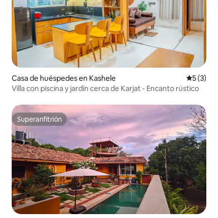
Casa de huéspedes en Kashele
Calificac
5 (3)
Villa con piscina y jardín cerca de Karjat - Encanto rústico
Superanfitrión
Superanfitrión