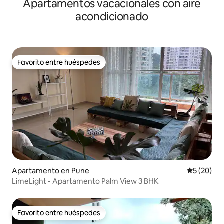
Apartamentos vacacionales con aire
panorámica a la colina
acondicionado
Favorito entre huéspedes
Favorito entre huéspedes
Apartamento en Pune
Calificaci
5 (20)
LimeLight - Apartamento Palm View 3 BHK
Favorito entre huéspedes
Favorito entre huéspedes