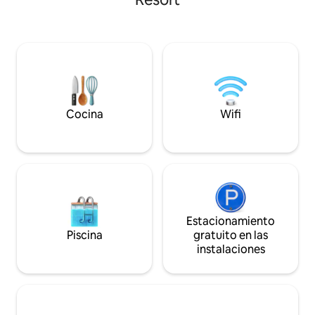
gran sala de estar con aire
puedes nadar, relaj
acondicionado que se abre a una piscina
serenidad de la natu
privada y una gran terraza con un bar. La
nuestros 3 dormit
cocina está totalmente equipada donde
adjuntos, este es
un chef puede preparar comidas
una escapada sere
deliciosas (* cargo adicional). Se admiten
buscan sumergirse 
mascotas (* tarifa adicional). ¡RESERVA
naturaleza. Alojamiento en una
para relajarte en un ambiente tranquilo,
habitación de vidr
para una reunión o para organizar la
Villa con capacida
Cocina
Wifi
mejor parte de la historia!
Estacionamiento
Piscina
gratuito en las
instalaciones