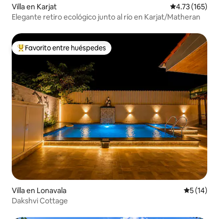
Villa en Karjat
Calificación p
4.73 (165)
Elegante retiro ecológico junto al río en Karjat/Matheran
Favorito entre huéspedes
Favorito entre huéspedes preferido
Villa en Lonavala
Calificaci
5 (14)
Dakshvi Cottage