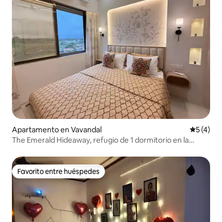
Apartamento en Vavandal
Calificac
5 (4)
The Emerald Hideaway, refugio de 1 dormitorio en la
montaña Karjat
Favorito entre huéspedes
Favorito entre huéspedes