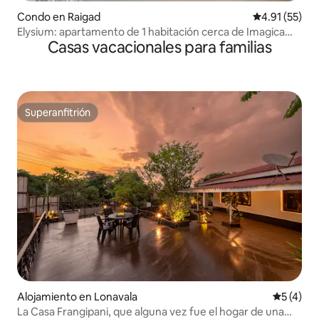
Condo en Raigad
Calificación 
4.91 (55)
Elysium: apartamento de 1 habitación cerca de Imagica
Casas vacacionales para familias
con piscina
Superanfitrión
Superanfitrión
Alojamiento en Lonavala
Calificac
5 (4)
La Casa Frangipani, que alguna vez fue el hogar de una