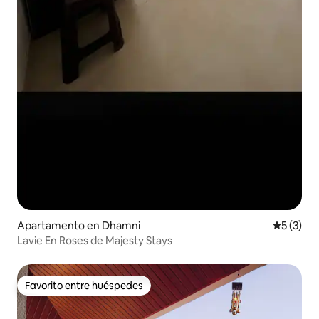
Apartamento en Dhamni
Calificac
5 (3)
Lavie En Roses de Majesty Stays
Favorito entre huéspedes
Favorito entre huéspedes