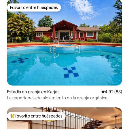
Favorito entre huéspedes
Favorito entre huéspedes
Estadía en granja en Karjat
Calificación p
4.92 (83)
La experiencia de alojamiento en la granja orgánica
Shalom en Karjat
Favorito entre huéspedes
Favorito entre huéspedes preferido