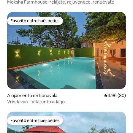
Moksha Farmhouse: relájate, rejuvenece, renuévate
Favorito entre huéspedes
Favorito entre huéspedes
Alojamiento en Lonavala
Calificación p
4.96 (80)
Vrindavan - Villa junto al lago
Favorito entre huéspedes
Favorito entre huéspedes