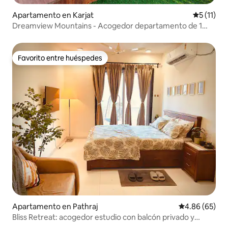
Apartamento en Karjat
Calificaci
5 (11)
Dreamview Mountains - Acogedor departamento de 1
habitación con vista al amanecer
Favorito entre huéspedes
Favorito entre huéspedes
Apartamento en Pathraj
Calificación p
4.86 (65)
Bliss Retreat: acogedor estudio con balcón privado y
¡columpio!