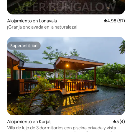
Alojamiento en Lonavala
Calificación p
4.98 (57)
¡Granja enclavada en la naturaleza!
Superanfitrión
Superanfitrión
Alojamiento en Karjat
Calificac
5 (4)
Villa de lujo de 3 dormitorios con piscina privada y vista