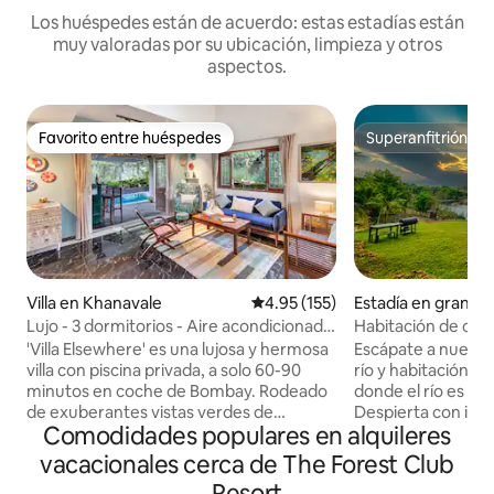
Los huéspedes están de acuerdo: estas estadías están
muy valoradas por su ubicación, limpieza y otros
aspectos.
Favorito entre huéspedes
Superanfitrión
Favorito entre huéspedes
Superanfitrión
Villa en Khanavale
Calificación promedio: 4.95 de 5
4.95 (155)
Estadía en granja 
Lujo - 3 dormitorios - Aire acondicionado
Habitación de cristal
- Villa con piscina - en Panvel
'Villa Elsewhere' es una lujosa y hermosa
Escápate a nuestra 
villa con piscina privada, a solo 60-90
río y habitación de 
minutos en coche de Bombay. Rodeado
donde el río es co
de exuberantes vistas verdes de
Despierta con imp
Comodidades populares en alquileres
campos, colinas y sonidos de la
desde nuestra únic
naturaleza. La villa tiene 3 dormitorios
separada de la vil
vacacionales cerca de The Forest Club
con aire acondicionado en suite, una
sobre el agua. Con 
Resort