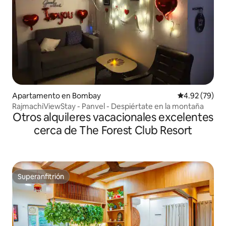
Apartamento en Bombay
Calificación p
4.92 (79)
RajmachiViewStay - Panvel - Despiértate en la montaña
Otros alquileres vacacionales excelentes
cerca de The Forest Club Resort
Superanfitrión
Superanfitrión