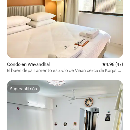
Condo en Wavandhal
Calificación 
4.98 (47)
El buen departamento estudio de Viaan cerca de Karjat y
Chouk
Superanfitrión
Superanfitrión