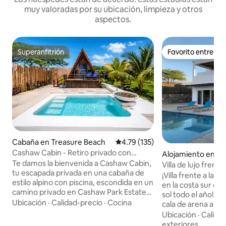
muy valoradas por su ubicación, limpieza y otros
aspectos.
Superanfitrión
Favorito entre h
Superanfitrión
Favorito entre h
Cabaña en Treasure Beach
Calificación promedio: 4.79 de 5
4.79 (135)
Cashaw Cabin - Retiro privado con
Alojamiento en Tr
piscina
Te damos la bienvenida a Cashaw Cabin,
ch
Villa de lujo frente
tu escapada privada en una cabaña de
privada y personal
¡Villa frente a la 
estilo alpino con piscina, escondida en un
en la costa sur d
camino privado en Cashaw Park Estate
sol todo el año! A
en Treasure Beach. Esta tranquila
Ubicación
·
Calidad-precio
·
Cocina
cala de arena aisl
cabaña con aire acondicionado tiene
nadar, tomar el so
Ubicación
·
Calida
baño privado, ducha al aire libre, cama
matutinos. Tranquila
exteriores