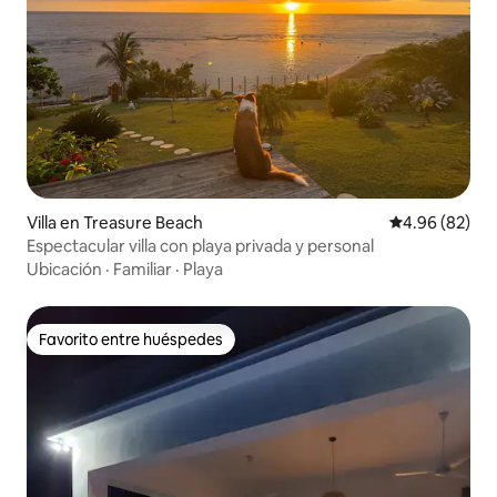
Villa en Treasure Beach
Calificación p
4.96 (82)
Espectacular villa con playa privada y personal
Ubicación
·
Familiar
·
Playa
Favorito entre huéspedes
Favorito entre huéspedes