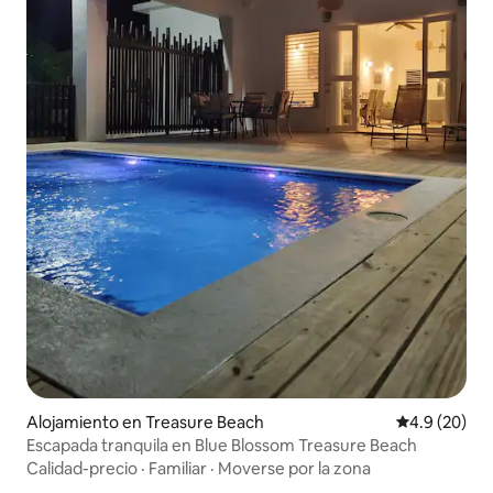
Alojamiento en Treasure Beach
Calificación
4.9 (20)
Escapada tranquila en Blue Blossom Treasure Beach
Calidad-precio
·
Familiar
·
Moverse por la zona