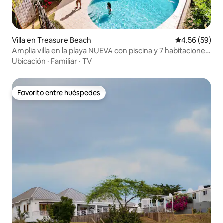
Villa en Treasure Beach
Calificación p
4.56 (59)
Amplia villa en la playa NUEVA con piscina y 7 habitaciones
con baño privado
Ubicación
·
Familiar
·
TV
Favorito entre huéspedes
Favorito entre huéspedes