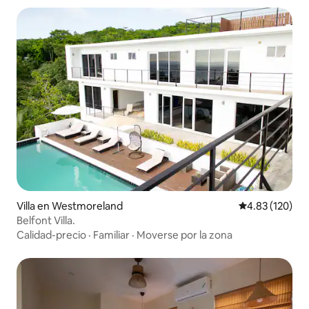
Villa en Westmoreland
Calificación p
4.83 (120)
Belfont Villa.
Calidad-precio
·
Familiar
·
Moverse por la zona