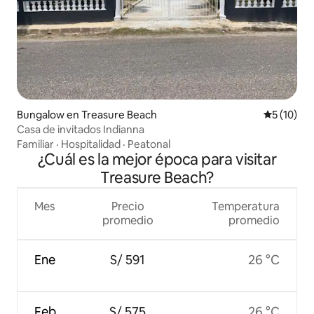
Bungalow en Treasure Beach
Calificaci
5 (10)
Casa de invitados Indianna
Familiar
·
Hospitalidad
·
Peatonal
¿Cuál es la mejor época para visitar
Treasure Beach?
Mes
Precio
Temperatura
promedio
promedio
Ene
S/ 591
26 °C
Feb
S/ 575
26 °C