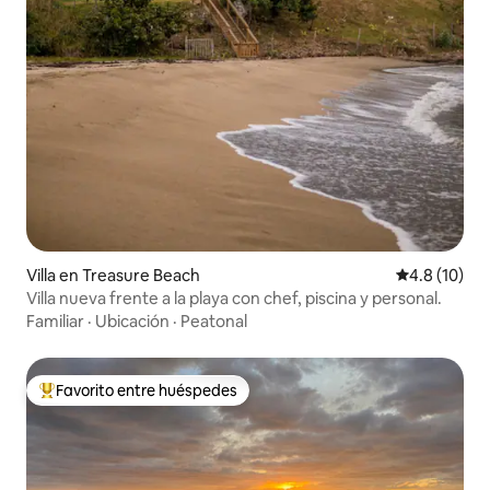
Villa en Treasure Beach
Calificación
4.8 (10)
Villa nueva frente a la playa con chef, piscina y personal.
Familiar
·
Ubicación
·
Peatonal
Favorito entre huéspedes
Favorito entre huéspedes preferido