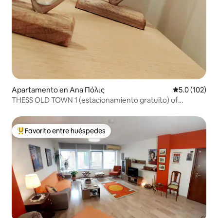
Apartamento en Ana Πόλις
Calificación 
5.0 (102)
THESS OLD TOWN 1 (estacionamiento gratuito) of
stayinthess
Favorito entre huéspedes
Favorito entre huéspedes preferido