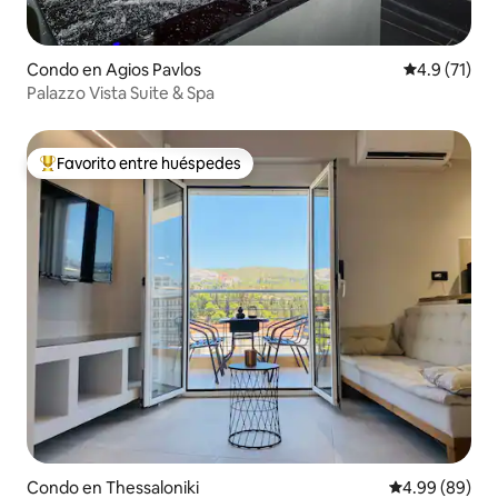
Condo en Agios Pavlos
Calificación
4.9 (71)
Palazzo Vista Suite & Spa
Favorito entre huéspedes
Favorito entre huéspedes preferido
Condo en Thessaloniki
Calificación p
4.99 (89)