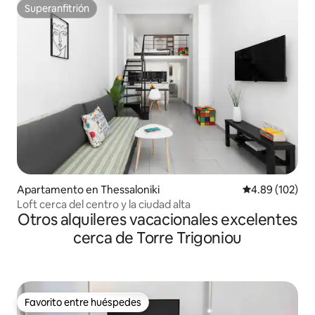
Superanfitrión
Superanfitrión
Apartamento en Thessaloniki
Calificación pr
4.89 (102)
Loft cerca del centro y la ciudad alta
Otros alquileres vacacionales excelentes
cerca de Torre Trigoniou
Favorito entre huéspedes
Favorito entre huéspedes