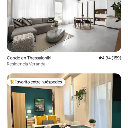
Condo en Thessaloniki
Calificación pr
4.94 (159)
Residencia Veranda
Favorito entre huéspedes
Favorito entre huéspedes preferido