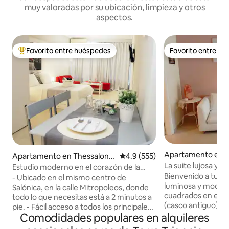
muy valoradas por su ubicación, limpieza y otros
aspectos.
Favorito entre huéspedes
Favorito entre h
Favorito entre huéspedes preferido
Favorito entre h
Apartamento en T
Apartamento en Thessalonik
Calificación promedio: 4.9 de 5
4.9 (555)
ki
La suite lujosa y 
i
Estudio moderno en el corazón de la
(casco antiguo-un
Bienvenido a tu ret
ciudad
- Ubicado en el mismo centro de
luminosa y moder
Salónica, en la calle Mitropoleos, donde
cuadrados en el c
todo lo que necesitas está a 2 minutos a
(casco antiguo), u
pie. - Fácil acceso a todos los principales
las murallas bizant
Comodidades populares en alquileres
medios de transporte (taxi, autobús). -
para parejas y pro
Unidad de aire acondicionado inverter