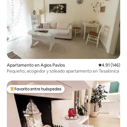
Apartamento en Agios Pavlos
Calificación p
4.91 (146)
Pequeño, acogedor y soleado apartamento en Tesalónica
Favorito entre huéspedes
Favorito entre huéspedes preferido