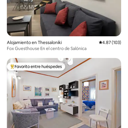
Alojamiento en Thessaloniki
Calificación p
4.87 (103)
Fox Guesthouse En el centro de Salónica
Favorito entre huéspedes
Favorito entre huéspedes preferido