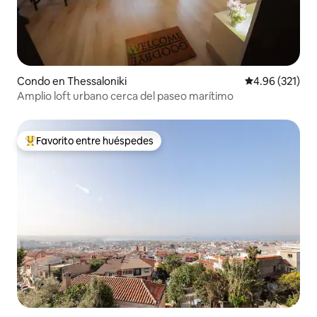
Condo en Thessaloniki
Calificación p
4.96 (321)
Amplio loft urbano cerca del paseo marítimo
Favorito entre huéspedes
Favorito entre huéspedes preferido