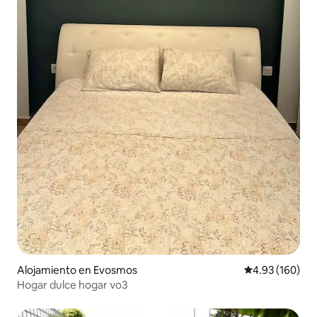
Alojamiento en Evosmos
Calificación pr
4.93 (160)
Hogar dulce hogar νο3