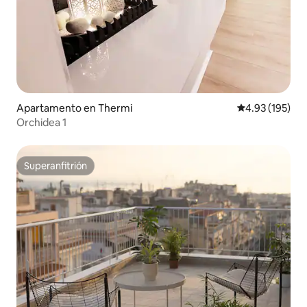
Apartamento en Thermi
Calificación p
4.93 (195)
Orchidea 1
Superanfitrión
Superanfitrión