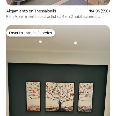
Alojamiento en Thessaloniki
Calificación pr
4.95 (556)
Rain Apartments: casa artística 4 en 2 habitaciones,
paquete gratuito
Favorito entre huéspedes
Favorito entre huéspedes