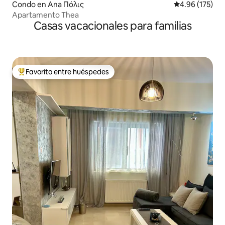
Condo en Ana Πόλις
Calificación p
4.96 (175)
Apartamento Thea
Casas vacacionales para familias
Favorito entre huéspedes
Favorito entre huéspedes preferido