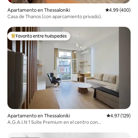
Apartamento en Thessaloniki
Calificación pr
4.99 (400)
Casa de Thanos (con aparcamiento privado).
Favorito entre huéspedes
Favorito entre huéspedes preferido
Apartamento en Thessaloniki
Calificación p
4.97 (129)
A.G.A.I.N 1 Suite Premium en el centro con
estacionamiento