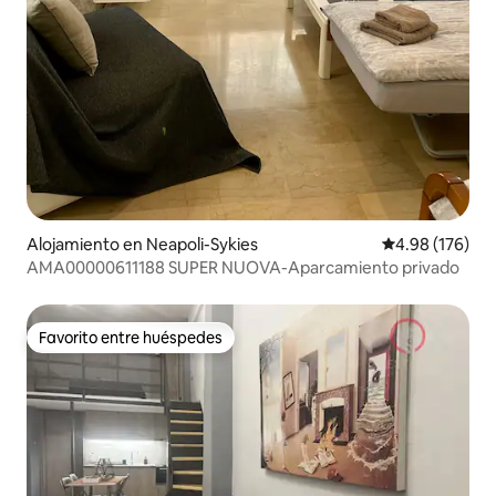
Alojamiento en Neapoli-Sykies
Calificación pr
4.98 (176)
AMA00000611188 SUPER NUOVA-Aparcamiento privado
Favorito entre huéspedes
Favorito entre huéspedes