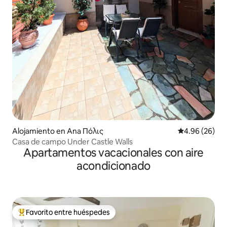
Alojamiento en Ana Πόλις
Calificación p
4.96 (26)
Casa de campo Under Castle Walls
Apartamentos vacacionales con aire
acondicionado
Favorito entre huéspedes
Favorito entre huéspedes preferido