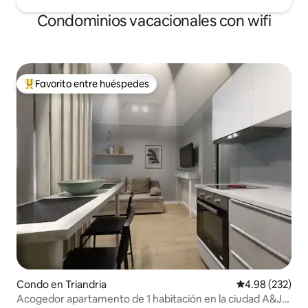
Condominios vacacionales con wifi
Favorito entre huéspedes
Favorito entre huéspedes preferido
Condo en Triandria
Calificación pr
4.98 (232)
Acogedor apartamento de 1 habitación en la ciudad A&J