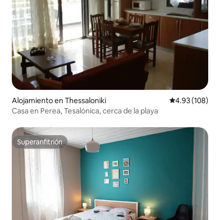
Alojamiento en Thessaloniki
Calificación pr
4.93 (108)
Casa en Perea, Tesalónica, cerca de la playa
Superanfitrión
Superanfitrión