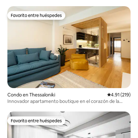
cerca del estadio nacional
Favorito entre huéspedes
Favorito entre huéspedes
Condo en Thessaloniki
Calificación p
4.91 (219)
Innovador apartamento boutique en el corazón de la
ciudad
Favorito entre huéspedes
Favorito entre huéspedes