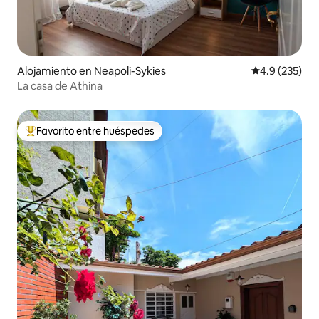
Alojamiento en Neapoli-Sykies
Calificación 
4.9 (235)
La casa de Athina
Favorito entre huéspedes
Favorito entre huéspedes preferido