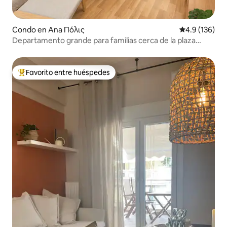
Condo en Ana Πόλις
Calificación 
4.9 (136)
Departamento grande para familias cerca de la plaza
Aristotelous
Favorito entre huéspedes
Favorito entre huéspedes preferido