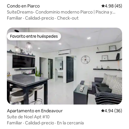
Condo en Piarco
Calificación 
4.98 (45)
SuiteDreams- Condominio moderno Piarco | Piscina y
gimnasio
Familiar
·
Calidad-precio
·
Check-out
Favorito entre huéspedes
Favorito entre huéspedes
Apartamento en Endeavour
Calificación p
4.94 (36)
Suite de Noel Apt #10
Familiar
·
Calidad-precio
·
En la cercanía