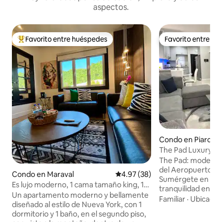
aspectos.
Favorito entre huéspedes
Favorito entre h
Favorito entre huéspedes preferido
Favorito entre h
Condo en Piarco
The Pad Luxury, Pi
piscina)
The Pad: moderno
del Aeropuerto In
Condo en Maraval
Calificación promedio: 4.97 de 
4.97 (38)
Sumérgete en un r
Es lujo moderno, 1 cama tamaño king, 1
tranquilidad en «T
baño con vista
Un apartamento moderno y bellamente
nuestro apartam
Familiar
·
Ubicació
diseñado al estilo de Nueva York, con 1
de 2 dormitorios 
dormitorio y 1 baño, en el segundo piso,
comunidad cerrada