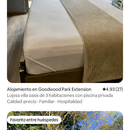
Alojamiento en Goodwood Park Extension
Calificación 
4.93 (27)
Lujosa villa oasis de 3 habitaciones con piscina privada
Calidad-precio
·
Familiar
·
Hospitalidad
Favorito entre huéspedes
Favorito entre huéspedes