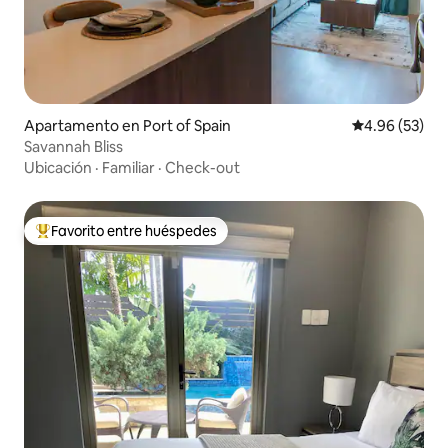
Apartamento en Port of Spain
Calificación p
4.96 (53)
Savannah Bliss
Ubicación
·
Familiar
·
Check-out
Favorito entre huéspedes
Favorito entre huéspedes preferido