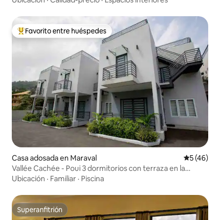
Favorito entre huéspedes
Favorito entre huéspedes preferido
Casa adosada en Maraval
Calificaci
5 (46)
Vallée Cachée - Poui 3 dormitorios con terraza en la
azotea y piscina
Ubicación
·
Familiar
·
Piscina
Superanfitrión
Superanfitrión