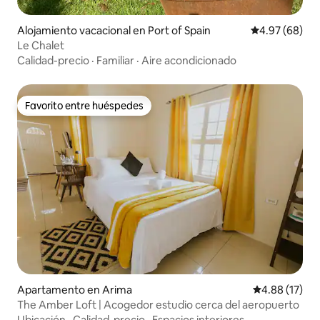
Alojamiento vacacional en Port of Spain
Calificación p
4.97 (68)
Le Chalet
Calidad-precio
·
Familiar
·
Aire acondicionado
Favorito entre huéspedes
Favorito entre huéspedes
Apartamento en Arima
Calificación 
4.88 (17)
The Amber Loft | Acogedor estudio cerca del aeropuerto
Ubicación
·
Calidad-precio
·
Espacios interiores