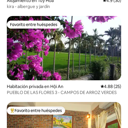
Alojamiento en Tuy Hòa
Calificación
4.9 (30)
kira - albergue y jardín
Favorito entre huéspedes
Favorito entre huéspedes
Habitación privada en Hội An
Calificación p
4.88 (25)
PUEBLO DE LAS FLORES 3 - CAMPOS DE ARROZ VERDES
Favorito entre huéspedes
Favorito entre huéspedes preferido