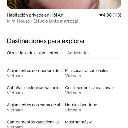
Habitación privada en Hội An
Calificación p
4.96 (113)
Mimi House - Estudio junto al arrozal
Destinaciones para explorar
Otros tipos de alojamientos
Actividades
Alojamientos con inodoro de altura accesible
Minicasas vacacionales
Vietnam
Vietnam
Cabañas ecológicas vacacionales
Contenedores vacacionales
Vietnam
Vietnam
Alojamientos con cama de altura accesible
Hoteles boutique
Vietnam
Vietnam
Campamentos vacacionales
Mostrar más
Vietnam