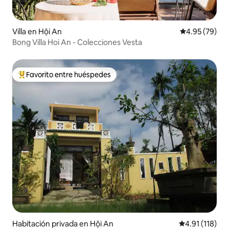
Villa en Hội An
Calificación p
4.95 (79)
Bong Villa Hoi An - Colecciones Vesta
Favorito entre huéspedes
Favorito entre huéspedes preferido
Habitación privada en Hội An
Calificación p
4.91 (118)