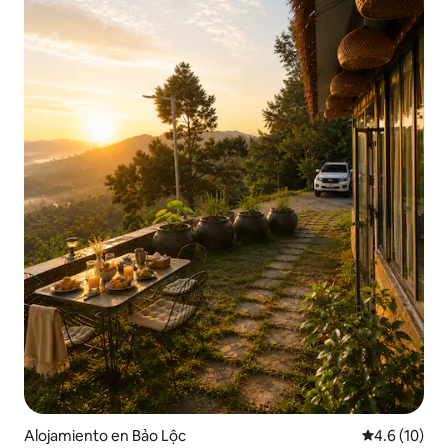
Alojamiento en Bảo Lộc
Calificación
4.6 (10)