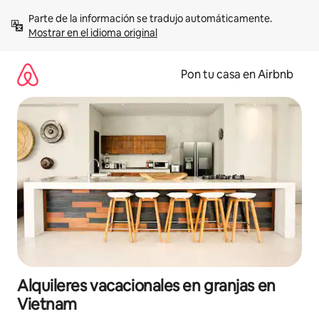
Omite
Parte de la información se tradujo automáticamente. 
el
Mostrar en el idioma original
contenido
Pon tu casa en Airbnb
Alquileres vacacionales en granjas en
Vietnam