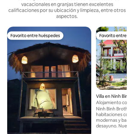
vacacionales en granjas tienen excelentes
calificaciones por su ubicación y limpieza, entre otros
aspectos.
Favorito entre huéspedes
Favorito entre h
Favorito entre huéspedes
Favorito entre h
Villa en Ninh Bình
Alojamiento con N
Ninh Binh Brother
habitaciones con i
modernas y baño pr
desayuno. Nuestro
almuerzo y cena de