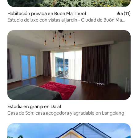
Habitación privada en Buon Ma Thuot
Calificaci
5 (11)
Estudio deluxe con vistas al jardín - Ciudad de Buôn Ma
Thuột
Estadía en granja en Dalat
Casa de Sơn: casa acogedora y agradable en Langbiang