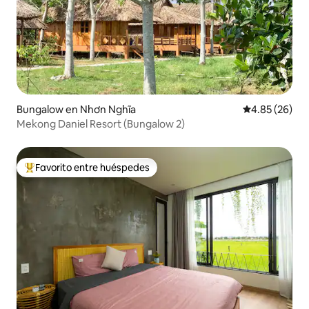
Bungalow en Nhơn Nghĩa
Calificación p
4.85 (26)
Mekong Daniel Resort (Bungalow 2)
Favorito entre huéspedes
Favorito entre huéspedes preferido