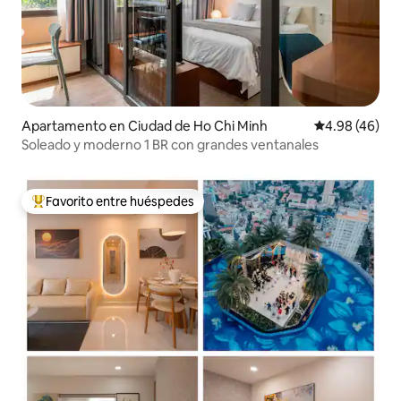
Apartamento en Ciudad de Ho Chi Minh
Calificación p
4.98 (46)
Soleado y moderno 1 BR con grandes ventanales
Favorito entre huéspedes
Favorito entre huéspedes preferido