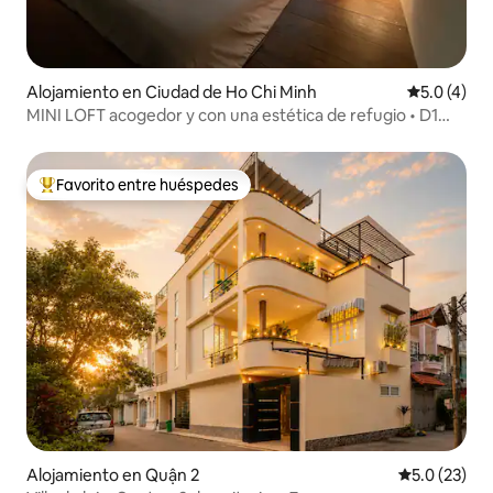
Alojamiento en Ciudad de Ho Chi Minh
Calificació
5.0 (4)
MINI LOFT acogedor y con una estética de refugio • D1
City Center
Favorito entre huéspedes
Favorito entre huéspedes preferido
Alojamiento en Quận 2
Calificación
5.0 (23)