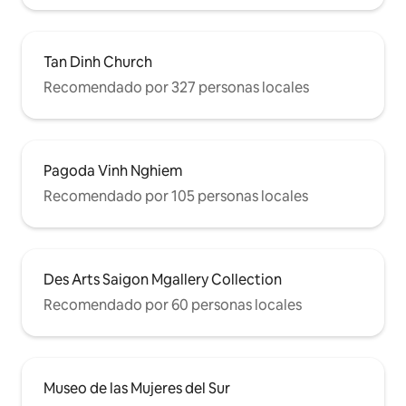
francesa, a solo unos pasos del corazón
de la ciudad más vibrante de Vietnam. El
edificio en sí está lleno de cafeterías
boutique y galerías de arte. Literalmente
Tan Dinh Church
te estás quedando en el corazón de la
Recomendado por 327 personas locales
ciudad de Ho Chi Minh. A 3 minutos de
Bitexco Financial Tower, a 10 minutos de
la estación central de autobuses de Ben
Thanh y los taxis están justo enfrente de
tu puerta. Prepárate para explorar
Pagoda Vinh Nghiem
Saigón, ¡la perla del Lejano Oriente!
Recomendado por 105 personas locales
Des Arts Saigon Mgallery Collection
Recomendado por 60 personas locales
Museo de las Mujeres del Sur