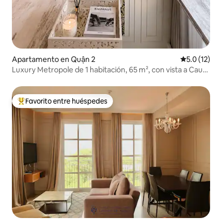
Apartamento en Quận 2
Calificación
5.0 (12)
Luxury Metropole de 1 habitación, 65 m², con vista a Cau
Ba Son
Favorito entre huéspedes
Favorito entre huéspedes preferido