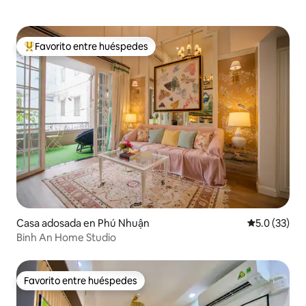
Favorito entre huéspedes
Favorito entre huéspedes preferido
Casa adosada en Phú Nhuận
Calificación
5.0 (33)
Binh An Home Studio
Favorito entre huéspedes
Favorito entre huéspedes