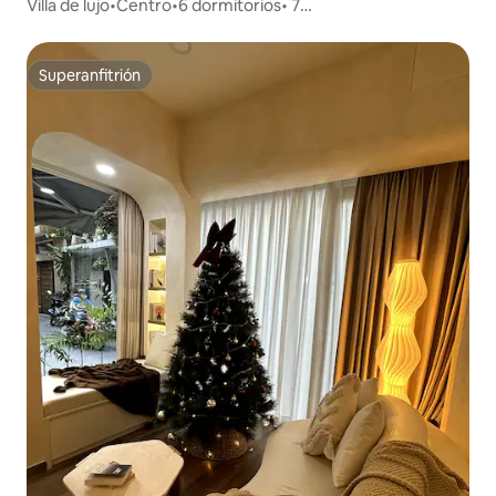
Villa de lujo•Centro•6 dormitorios• 7
baños•Piscina•Sauna•KTV•Bi-a
Superanfitrión
Superanfitrión