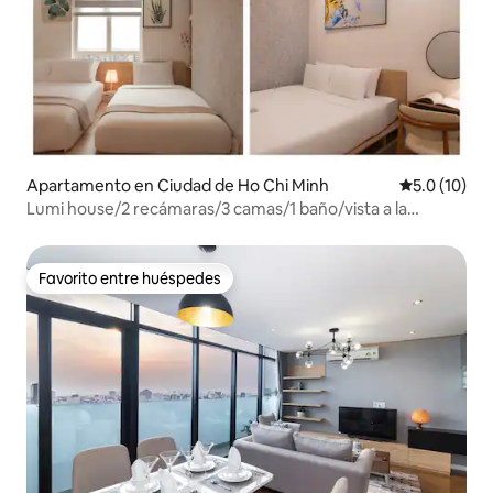
Apartamento en Ciudad de Ho Chi Minh
Calificación
5.0 (10)
Lumi house/2 recámaras/3 camas/1 baño/vista a la
ciudad/alberca/gimnasio
Favorito entre huéspedes
Favorito entre huéspedes