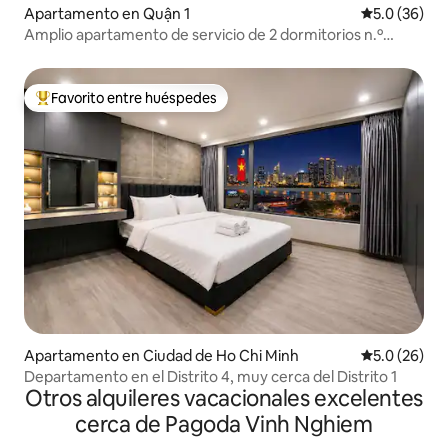
Apartamento en Quận 1
Calificación
5.0 (36)
Amplio apartamento de servicio de 2 dormitorios n.º
03/Limpieza diaria/D1-HCMC
Favorito entre huéspedes
Favorito entre huéspedes preferido
Apartamento en Ciudad de Ho Chi Minh
Calificación
5.0 (26)
Departamento en el Distrito 4, muy cerca del Distrito 1
Otros alquileres vacacionales excelentes
cerca de Pagoda Vinh Nghiem