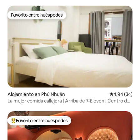
Favorito entre huéspedes
Favorito entre huéspedes
Alojamiento en Phú Nhuận
Calificación p
4.94 (34)
La mejor comida callejera | Arriba de 7-Eleven | Centro de
la ciudad
Favorito entre huéspedes
Favorito entre huéspedes preferido