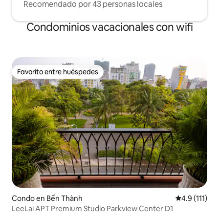
Recomendado por 43 personas locales
Condominios vacacionales con wifi
Favorito entre huéspedes
Favorito entre huéspedes
Condo en Bến Thành
Calificación 
4.9 (111)
LeeLai APT Premium Studio Parkview Center D1