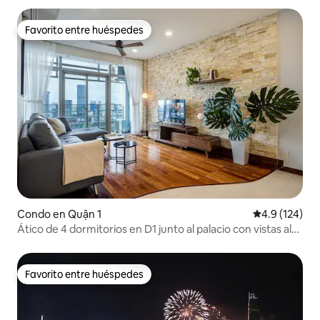
Favorito entre huéspedes
Favorito entre huéspedes
Condo en Quận 1
Calificación 
4.9 (124)
Ático de 4 dormitorios en D1 junto al palacio con vistas al
Bitexco
Favorito entre huéspedes
Favorito entre huéspedes