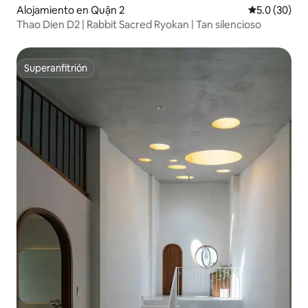
Alojamiento en Quận 2
Calificación
5.0 (30)
Thao Dien D2 | Rabbit Sacred Ryokan | Tan silencioso
Superanfitrión
Superanfitrión