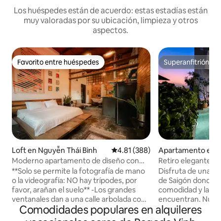
Los huéspedes están de acuerdo: estas estadías están
muy valoradas por su ubicación, limpieza y otros
aspectos.
Favorito entre huéspedes
Superanfitrión
Favorito entre huéspedes
Superanfitrión
Loft en Nguyễn Thái Bình
Calificación promedio: 4.81 de 5
4.81 (388)
Apartamento en 
Moderno apartamento de diseño con
Retiro elegante | 
impresionantes detalles retro.
con piscina privad
**Solo se permite la fotografía de mano
Disfruta de una es
o la videografía: NO hay trípodes, por
de Saigón donde el 
favor, arañan el suelo** -Los grandes
comodidad y la c
ventanales dan a una calle arbolada con
encuentran. Nues
Comodidades populares en alquileres
tamarindo y al otro lado de la
apartamento dúpl
arquitectura de la época colonial
piscina privada en