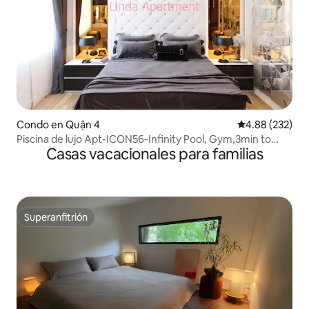
Condo en Quận 4
Calificación pr
4.88 (232)
Piscina de lujo Apt-ICON56-Infinity Pool, Gym,3min to
Casas vacacionales para familias
Centr
Superanfitrión
Superanfitrión