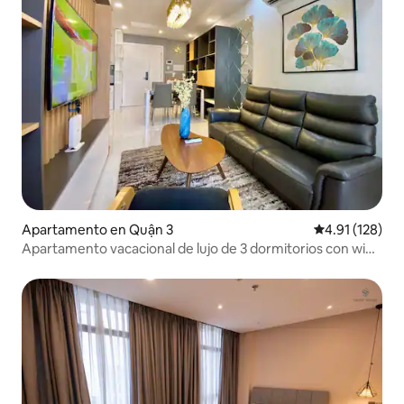
Apartamento en Quận 3
Calificación p
4.91 (128)
Apartamento vacacional de lujo de 3 dormitorios con wifi
súper rápido en D3