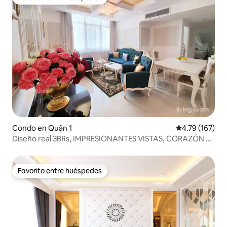
Favorito entre huéspedes
Condo en Quận 1
Calificación p
4.79 (167)
Diseño real 3BRs, IMPRESIONANTES VISTAS, CORAZÓN de
HCMcity
Favorito entre huéspedes
Favorito entre huéspedes