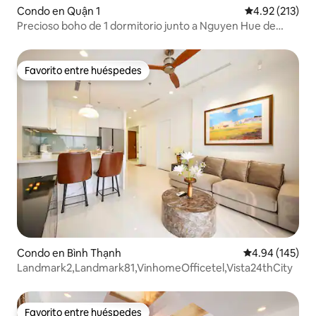
Condo en Quận 1
Calificación p
4.92 (213)
Precioso boho de 1 dormitorio junto a Nguyen Hue de
Circadian
Favorito entre huéspedes
Favorito entre huéspedes
Condo en Bình Thạnh
Calificación pr
4.94 (145)
Landmark2,Landmark81,VinhomeOfficetel,Vista24thCity
Favorito entre huéspedes