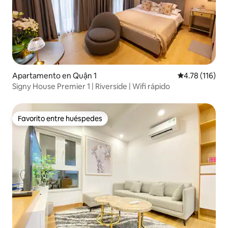
Apartamento en Quận 1
Calificación p
4.78 (116)
Signy House Premier 1 | Riverside | Wifi rápido
Favorito entre huéspedes
Favorito entre huéspedes