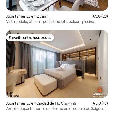
Apartamento en Quận 1
Calificación
5.0 (23)
Vista al cielo, ático imperial tipo loft, balcón, piscina
Favorito entre huéspedes
Favorito entre huéspedes
Apartamento en Ciudad de Ho Chi Minh
Calificación
5.0 (18)
Amplio departamento de diseño en el centro de Saigón