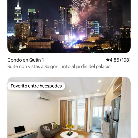
Condo en Quận 1
Calificación pr
4.86 (108)
Suite con vistas a Saigón junto al jardín del palacio
Favorito entre huéspedes
Favorito entre huéspedes