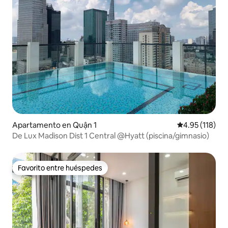
Apartamento en Quận 1
Calificación p
4.95 (118)
De Lux Madison Dist 1 Central @Hyatt (piscina/gimnasio)
Favorito entre huéspedes
Favorito entre huéspedes