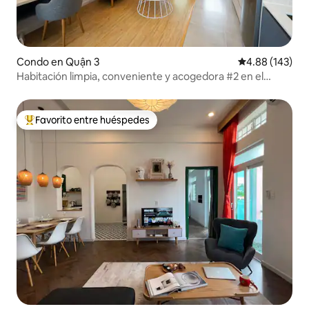
Condo en Quận 3
Calificación pr
4.88 (143)
Habitación limpia, conveniente y acogedora #2 en el
Distrito 3
Favorito entre huéspedes
Favorito entre huéspedes preferido