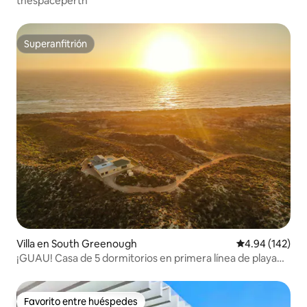
thespaceperth
Superanfitrión
Superanfitrión
Villa en South Greenough
Calificación pr
4.94 (142)
¡GUAU! Casa de 5 dormitorios en primera línea de playa
con piscina
Favorito entre huéspedes