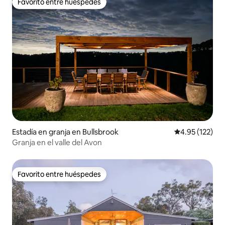
Favorito entre huéspedes
Favorito entre huéspedes
Estadía en granja en Bullsbrook
Calificación p
4.95 (122)
Granja en el valle del Avon
Favorito entre huéspedes
Favorito entre huéspedes