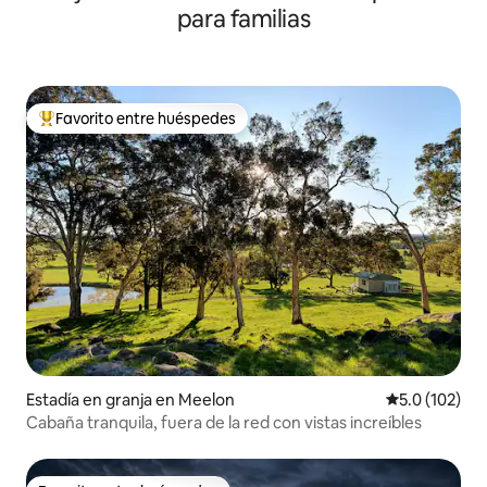
para familias
Favorito entre huéspedes
Favorito entre huéspedes preferido
Estadía en granja en Meelon
Calificación 
5.0 (102)
Cabaña tranquila, fuera de la red con vistas increíbles