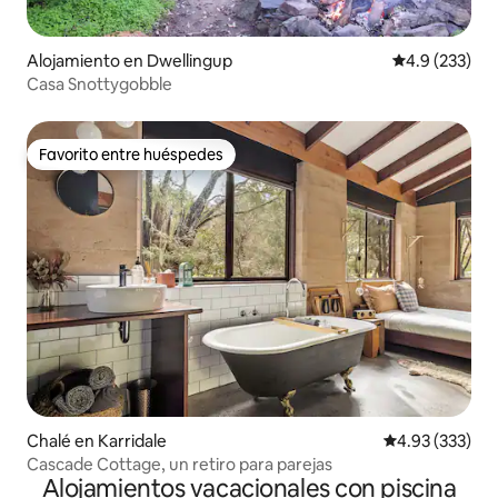
Alojamiento en Dwellingup
Calificación 
4.9 (233)
Casa Snottygobble
Favorito entre huéspedes
Favorito entre huéspedes
Chalé en Karridale
Calificación pr
4.93 (333)
Cascade Cottage, un retiro para parejas
Alojamientos vacacionales con piscina