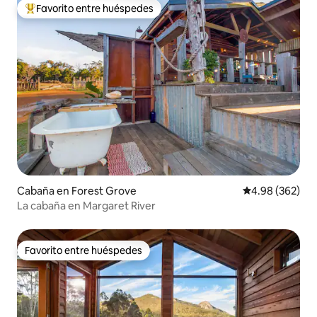
Favorito entre huéspedes
Favorito entre huéspedes preferido
Cabaña en Forest Grove
Calificación pr
4.98 (362)
La cabaña en Margaret River
Favorito entre huéspedes
Favorito entre huéspedes