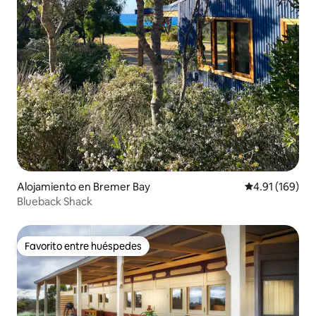
Alojamiento en Bremer Bay
Calificación p
4.91 (169)
Blueback Shack
Favorito entre huéspedes
Favorito entre huéspedes