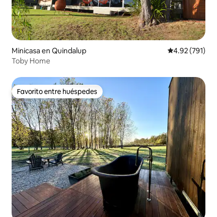
Minicasa en Quindalup
Calificación p
4.92 (791)
Toby Home
Favorito entre huéspedes
Favorito entre huéspedes