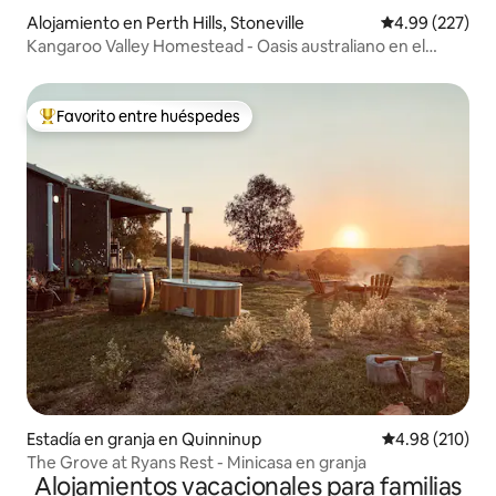
Alojamiento en Perth Hills, Stoneville
Calificación pr
4.99 (227)
Kangaroo Valley Homestead - Oasis australiano en el
«bush»
Favorito entre huéspedes
Favorito entre huéspedes preferido
Estadía en granja en Quinninup
Calificación pr
4.98 (210)
The Grove at Ryans Rest - Minicasa en granja
Alojamientos vacacionales para familias