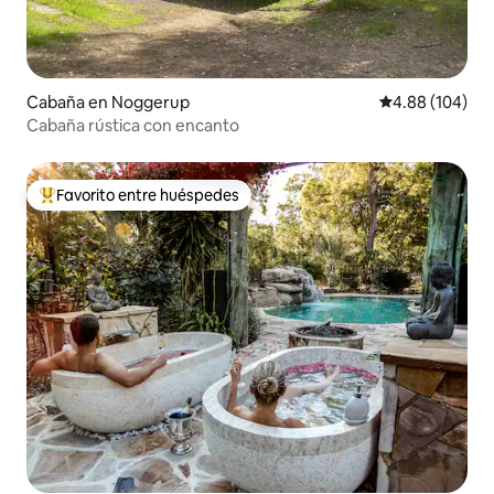
Cabaña en Noggerup
Calificación pr
4.88 (104)
Cabaña rústica con encanto
Favorito entre huéspedes
Favorito entre huéspedes preferido