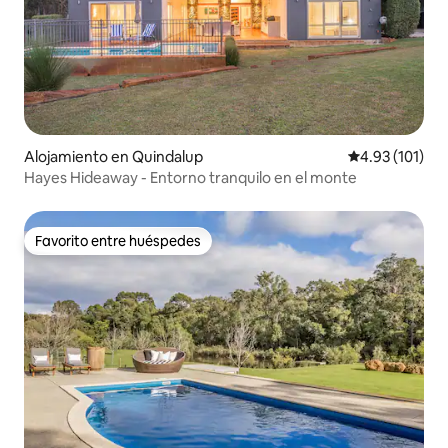
Alojamiento en Quindalup
Calificación p
4.93 (101)
Hayes Hideaway - Entorno tranquilo en el monte
Favorito entre huéspedes
Favorito entre huéspedes