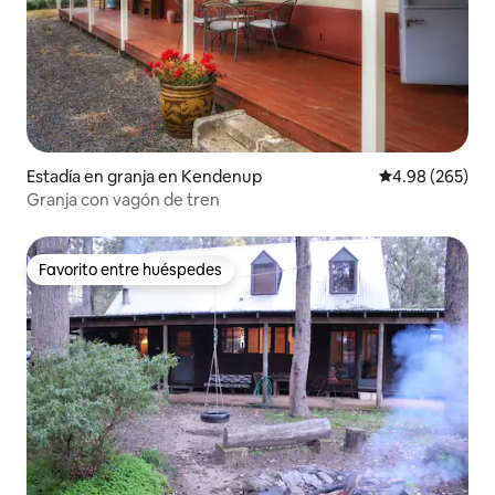
Estadía en granja en Kendenup
Calificación pr
4.98 (265)
Granja con vagón de tren
Favorito entre huéspedes
Favorito entre huéspedes