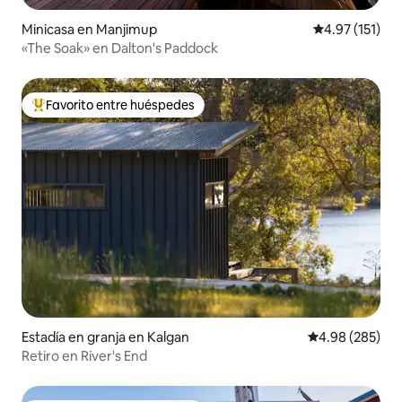
Minicasa en Manjimup
Calificación p
4.97 (151)
«The Soak» en Dalton's Paddock
Favorito entre huéspedes
Favorito entre huéspedes preferido
Estadía en granja en Kalgan
Calificación pr
4.98 (285)
Retiro en River's End