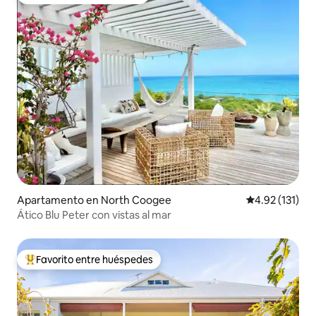
Favorito entre huéspedes
Apartamento en North Coogee
Calificación p
4.92 (131)
Ático Blu Peter con vistas al mar
Favorito entre huéspedes
Favorito entre huéspedes preferido