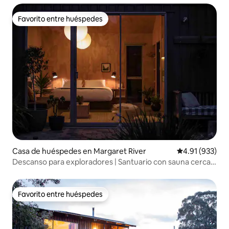
Favorito entre huéspedes
Favorito entre huéspedes
Casa de huéspedes en Margaret River
Calificación p
4.91 (933)
Descanso para exploradores | Santuario con sauna cerca
de la ciudad y la playa
Favorito entre huéspedes
Favorito entre huéspedes