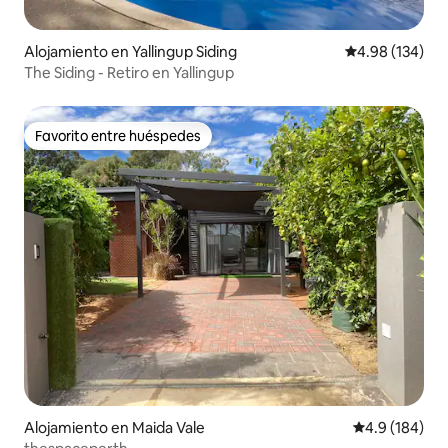
Alojamiento en Yallingup Siding
Calificación pr
4.98 (134)
The Siding - Retiro en Yallingup
Favorito entre huéspedes
Favorito entre huéspedes
Alojamiento en Maida Vale
Calificación 
4.9 (184)