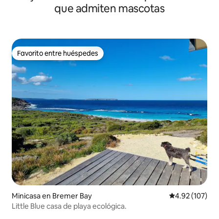
que admiten mascotas
Favorito entre huéspedes
Favorito entre huéspedes
Minicasa en Bremer Bay
Calificación p
4.92 (107)
Little Blue casa de playa ecológica.