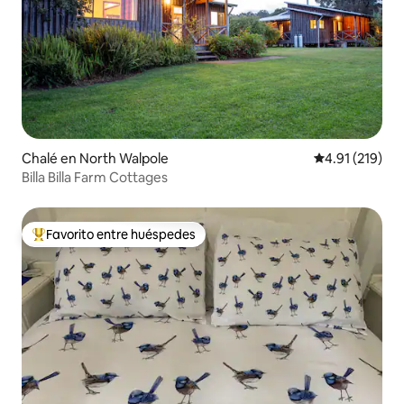
Chalé en North Walpole
Calificación p
4.91 (219)
Billa Billa Farm Cottages
Favorito entre huéspedes
Favorito entre huéspedes preferido