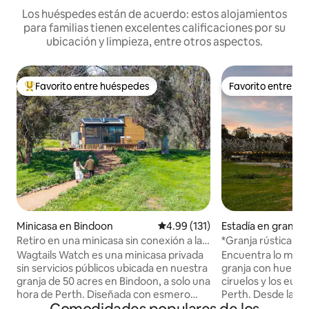
Los huéspedes están de acuerdo: estos alojamientos
para familias tienen excelentes calificaciones por su
ubicación y limpieza, entre otros aspectos.
Favorito entre huéspedes
Favorito entre h
Favorito entre huéspedes preferido
Favorito entre h
Minicasa en Bindoon
Calificación promedio: 4.99 de 5
4.99 (131)
Estadía en granja
Retiro en una minicasa sin conexión a la
*Granja rústica de 
red con vistas a Wagtails
ciruelos*
Wagtails Watch es una minicasa privada
Encuentra lo mejor
sin servicios públicos ubicada en nuestra
granja con huertos
granja de 50 acres en Bindoon, a solo una
ciruelos y los euca
hora de Perth. Diseñada con esmero
Perth. Desde las i
para las mañanas tranquilas, los cielos
de la primavera ha