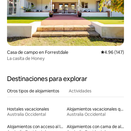
Casa de campo en Forrestdale
Calificación pr
4.96 (147)
La casita de Honey
Destinaciones para explorar
Otros tipos de alojamientos
Actividades
Hostales vacacionales
Alojamientos vacacionales que admiten mascotas
Australia Occidental
Australia Occidental
Alojamientos con acceso al lago
Alojamientos con cama de altura accesible