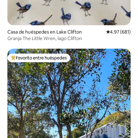
Casa de huéspedes en Lake Clifton
Calificación pr
4.97 (681)
Granja The Little Wren, lago Clifton
Favorito entre huéspedes
Favorito entre huéspedes preferido