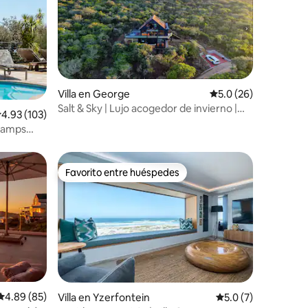
Villa en George
Calificación promedio
5.0 (26)
Salt & Sky | Lujo acogedor de invierno |
alificación promedio: 4.93 de 5, 103 reseñas
4.93 (103)
Jacuzzi
 Camps
Favorito entre huéspedes
Favorito entre huéspedes
Calificación promedio: 4.89 de 5, 85 reseñas
4.89 (85)
Villa en Yzerfontein
Calificación promed
5.0 (7)