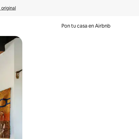
 original
Pon tu casa en Airbnb
o o desliza el dedo.