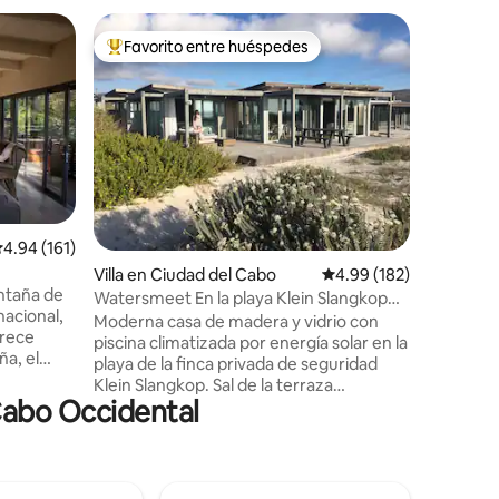
Villa en 
Favorito entre huéspedes
Favor
rido
Favorito entre huéspedes preferido
Favorit
Villa en l
Ocean Vie
de lujo q
privilegi
exclusiva
Drive en Wildern
y arquite
amplios v
interiore
alificación promedio: 4.94 de 5, 161 reseñas
4.94 (161)
mismas v
Villa en Ciudad del Cabo
Calificación promedio: 
4.99 (182)
el exterior. Respaldada por p
ontaña de
solares y 
Watersmeet En la playa Klein Slangkop
nacional,
ve afecta
Kommetjie
Moderna casa de madera y vidrio con
frece
Parte de 
piscina climatizada por energía solar en la
ña, el
Kloof, re
playa de la finca privada de seguridad
des
y el del 
Klein Slangkop. Sal de la terraza
s
Cabo Occidental
delantera a la hermosa arena de la playa
pasos del
y accede directamente a algunas de las
A 5-10
playas más vírgenes del Cabo. Vistas
ia Wine
impresionantes. Surf estupendo.
adios de
Naturaleza. Impresionantes puestas de