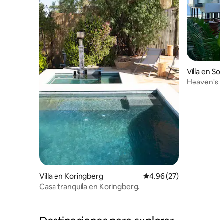
Villa en 
Heaven's
Villa en Koringberg
Calificación promedio:
4.96 (27)
Casa tranquila en Koringberg.