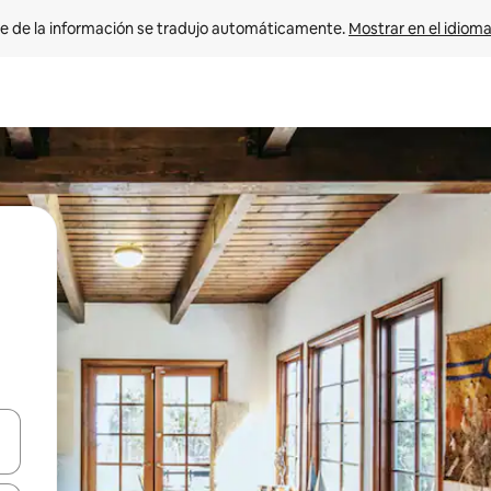
e de la información se tradujo automáticamente. 
Mostrar en el idioma
n las teclas de flecha hacia arriba y hacia abajo o explora con el tact