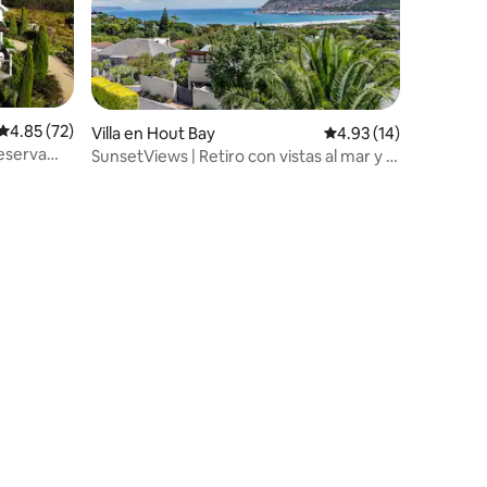
Calificación promedio: 4.85 de 5, 72 reseñas
4.85 (72)
Villa en Hout Bay
Calificación promedio:
4.93 (14)
eserva
SunsetViews | Retiro con vistas al mar y a
la montaña