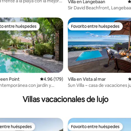
frente a la playa con la mejor
Villa en Langebaan
C
Sir David Beachfront, Langeba
del Cabo
ito entre huéspedes
Favorito entre huéspedes
 entre huéspedes preferido
Favorito entre huéspedes
reen Point
Calificación promedio: 4.96 de 5, 179 reseñas
4.96 (179)
Villa en Vista al mar
C
ntemporánea con jardín y
Sun Villa ~ casa de vacaciones j
4.84 de 5, 119 reseñas
mar con piscina
Villas vacacionales de lujo
 entre huéspedes
Favorito entre huéspedes
 entre huéspedes
Favorito entre huéspedes