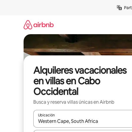
Omite
Part
el
contenido
Alquileres vacacionales
en villas en Cabo
Occidental
Busca y reserva villas únicas en Airbnb
Ubicación
Cuando los resultados estén disponibles, navega co