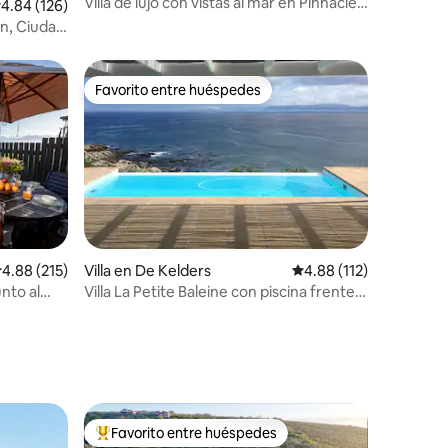
Villa de lujo con vistas al mar en Pinnacle
alificación promedio: 4.84 de 5, 126 reseñas
4.84 (126)
Point
an, Ciudad
Favorito entre huéspedes
Favorito entre huéspedes
alificación promedio: 4.88 de 5, 215 reseñas
4.88 (215)
Villa en De Kelders
Calificación promedio: 
4.88 (112)
unto al
Villa La Petite Baleine con piscina frente
al mar
Favorito entre huéspedes
Favorito entre huéspedes preferido