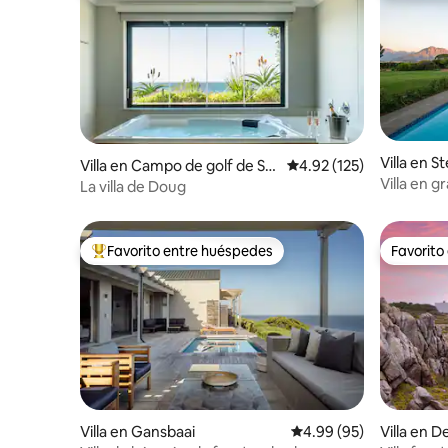
Villa en S
Villa en Campo de golf de Sh
Calificación promedio: 
4.92 (125)
Villa en g
elly Point
La villa de Doug
a la mont
Favorito entre huéspedes
Favorito
Favorito entre huéspedes preferido
Favorito
Villa en Gansbaai
Calificación promedio:
4.99 (95)
Villa en D