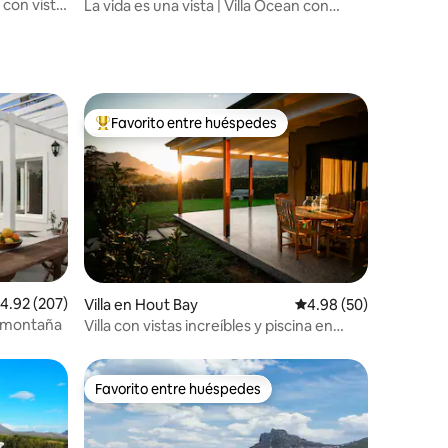
o con vista
La vida es una vista | Villa Ocean con
mayordomo y jacuzzi
Favorito entre huéspedes
Favorito entre huéspedes preferido
alificación promedio: 4.92 de 5, 207 reseñas
4.92 (207)
Villa en Hout Bay
Calificación promedio:
4.98 (50)
la montaña
Villa con vistas increíbles y piscina en
Ciudad del Cabo
Favorito entre huéspedes
Favorito entre huéspedes