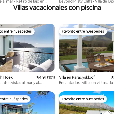
s
te al mar - Retiro de lujo en
Beyond Misty Cliffs · Villa de luj
Villas vacacionales con piscina
y
al mar y piscina
ito entre huéspedes
Favorito entre huéspedes
 entre huéspedes preferido
Favorito entre huéspedes
4.89 de 5, 121 reseñas
ish Hoek
Calificación promedio: 4.91 de 5, 101 reseñas
4.91 (101)
Villa en Paradyskloof
C
ntes vistas al mar y al
Encantadora villa con vistas a 
 entre huéspedes
Favorito entre huéspedes
 entre huéspedes
Favorito entre huéspedes