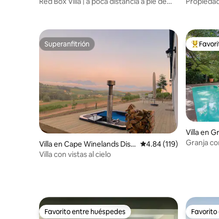
Red Box Villa | a poca distancia a pie de
Propiedad 
Robberg Beach | capacidad para 12
ubicación
personas
Superanfitrión
Favor
Superanfitrión
Favorito
Villa en G
Granja co
Villa en Cape Winelands Distr
Calificación promedio: 
4.84 (119)
piscina
ict Municipality
Villa con vistas al cielo
Favorito entre huéspedes
Favorito
Favorito entre huéspedes
Favorito