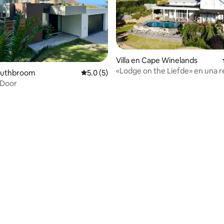
Villa en Cape Winelands
«Lodge on the Liefde» en una r
Southbroom
Calificación promedio: 5.0 de 5, 5 reseñas
5.0 (5)
natural privada
 Door
 4.96 de 5, 27 reseñas