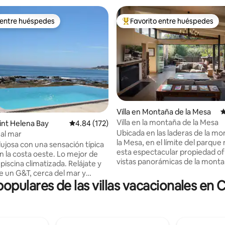
 entre huéspedes
Favorito entre huéspedes
 entre huéspedes
Favorito entre huéspedes prefe
4.95 de 5, 101 reseñas
Villa en Montaña de la Mesa
C
Villa en la montaña de la Mesa
aint Helena Bay
Calificación promedio: 4.84 de 5, 172 reseñas
4.84 (172)
Ubicada en las laderas de la m
 al mar
la Mesa, en el límite del parque 
s lujosa con una sensación típica
esta espectacular propiedad o
n la costa oeste. Lo mejor de
vistas panorámicas de la monta
 piscina climatizada. Relájate y
bosque y la ciudad. Los huéspe
de un G&T, cerca del mar y
tienen una entrada privada a lo
pulares de las villas vacacionales en 
 vistas. La mejor ubicación, a
senderos de montaña. A pocos 
 playa. A las parejas y familias
Jardín Botánico Kirstenbosch. 
 les encantará. Hermosas vistas
minutos en coche de Constant
as las habitaciones donde
Estates; Newlands Cricket, est
scansar todo el día mirando a