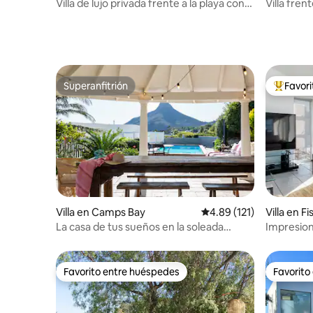
Villa de lujo privada frente a la playa con
Villa fren
energía solar completa
Whale Ba
Superanfitrión
Favor
Superanfitrión
Favorito
Villa en Camps Bay
Calificación promedio: 
4.89 (121)
Villa en F
La casa de tus sueños en la soleada
Impresiona
Camps Bay
estrecho.
Favorito entre huéspedes
Favorito
Favorito entre huéspedes
Favorito