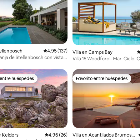
tellenbosch
Calificación promedio: 4.95 de 5, 137 reseñas
4.95 (137)
4.92 de 5, 125 reseñas
Villa en Camps Bay
C
ranja de Stellenbosch con vistas
Villa 15 Woodford - Mar. Cielo.
aña
Bay.
 entre huéspedes
Favorito entre huéspedes
 entre huéspedes
Favorito entre huéspedes
 4.99 de 5, 95 reseñas
e Kelders
Calificación promedio: 4.96 de 5, 26 reseñas
4.96 (26)
Villa en Acantilados Brumoso