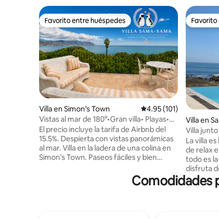
Favorito entre huéspedes
Favorito
Favorito entre huéspedes
Favorito
Villa en Simon’s Town
Calificación promedio: 
4.95 (101)
Vistas al mar de 180°•Gran villa• Playas•
Villa en S
Pingüinos
El precio incluye la tarifa de Airbnb del
Villa junto
15.5%. Despierta con vistas panorámicas
La villa e
al mar. Villa en la ladera de una colina en
de relax e
Simon's Town. Paseos fáciles y bien
todo es la
señalizados a muchas colonias de
disfruta 
pingüinos y playas secretas donde no hay
Comodidades po
excelentes
viento. Cocina de chef totalmente
30 m de la
equipada. Un gran balcón con una gran
con niños
parrilla. Chimenea de parrilla empotrada
desde tod
en el interior para calentar áreas/cocinar.
puedes de