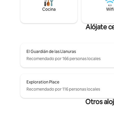
La piscina del embalse se abre a
¡Cocina c
mediados de marzo; en primavera, se
Cocina
acogedor 
Wifi
puede disfrutar de un chapuzón en agua
juegos fam
fría y, en verano, de un chapuzón
refrescante.
Alójate c
El Guardián de las Llanuras
Recomendado por 166 personas locales
Exploration Place
Recomendado por 116 personas locales
Otros alo