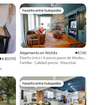
Favorito entre huéspedes
Favorito entre huéspedes
Alojamiento en Wichita
Calificación prome
5 (14)
Diseño único | A pocos pasos de Wesley |
Calificación promedio: 4.83 de 5, 111 reseñas
4.83 (111)
Oasis en el patio trasero
Familiar
·
Calidad-precio
·
Mascotas
o
Favorito entre huéspedes
Favorito entre huéspedes