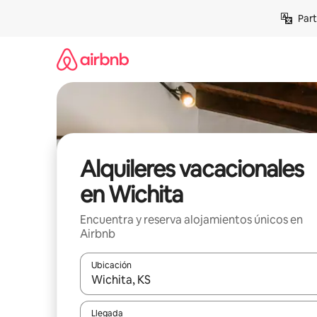
Omite
Part
el
contenido
Alquileres vacacionales
en Wichita
Encuentra y reserva alojamientos únicos en
Airbnb
Ubicación
Cuando los resultados estén disponibles, navega co
Llegada