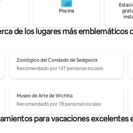
Estac
ompleta, habitaciones amplias,
porche delantero y trasero,
Piscina
gratu
iliares y una cafetería!
inst
erca de los lugares más emblemáticos 
Zoológico del Condado de Sedgwick
Recomendado por 147 personas locales
Museo de Arte de Wichita
Recomendado por 78 personas locales
jamientos para vacaciones excelentes 