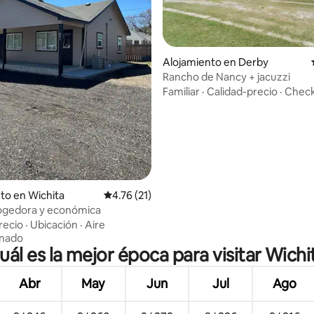
4.97 de 5, 150 reseñas
Alojamiento en Derby
Rancho de Nancy + jacuzzi
Familiar
·
Calidad-precio
·
Check
to en Wichita
Calificación promedio: 4.76 de 5, 21 reseñas
4.76 (21)
cogedora y económica
recio
·
Ubicación
·
Aire
onado
uál es la mejor época para visitar Wichi
Abr
May
Jun
Jul
Ago