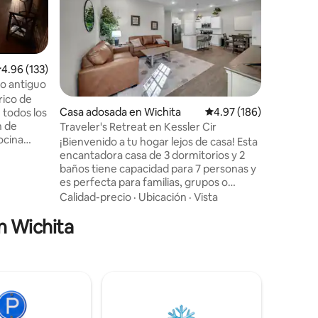
centro hi
¡Escápat
2 dormito
del centr
para una 
espacio 
Calidad-
alificación promedio: 4.96 de 5, 133 reseñas
4.96 (133)
un gran pa
co antiguo
juegos de
rico de
interior,
Casa adosada en Wichita
Calificación promedio: 
4.97 (186)
totalmen
n de
Traveler's Retreat en Kessler Cir
y opcione
¡Bienvenido a tu hogar lejos de casa! Esta
una cuna 
 cocina,
encantadora casa de 3 dormitorios y 2
estés aqu
baños tiene capacidad para 7 personas y
tenemos 
o de
es perfecta para familias, grupos o
tu estanc
 piano de
viajeros de negocios. Ubicada en un
mejor de
Calidad-precio
·
Ubicación
·
Vista
sores
terreno con estanque sereno, nuestra
pendas de
n Wichita
casa ofrece una escapada tranquila con
la comodidad de estar cerca del
Brewery,
aeropuerto y las principales carreteras.
uierda y
Tanto si vienes para una escala rápida
a a solo
como para una estancia prolongada,
nuestro alojamiento ofrece la
combinación perfecta de comodidad y
conveniencia. ¡Reserva tu estancia hoy