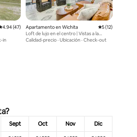
Calificación promedio: 4.94 de 5, 47 reseñas
4.94 (47)
Apartamento en Wichita
Calificación prome
5 (12)
Loft de lujo en el centro | Vistas a la
ciudad + sauna privada
-in
Calidad-precio
·
Ubicación
·
Check-out
ta?
Sept
Oct
Nov
Dic