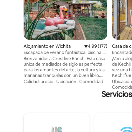
Alojamiento en Wichita
Calificación promedio: 
4.99 (177)
Casa de 
Escapada de verano fantástica: piscina,
Encantado
jacuzzi, bar clandestino
Bienvenidos a Crestline Ranch. Esta casa
¡Ven a alo
única de mediados de siglo es perfecta
de Kechi!
para los amantes del arte, la cultura y las
vez una t
mañanas tranquilas con un buen libro.
Kechi fue
Tesoros mundanos coleccionados y telas
Antigüeda
Calidad-precio
·
Ubicación
·
Comodidad
Ubicación
cálidas marcan la pauta, mientras que un
la década
Comodid
bar clandestino de estilo folclórico se
Servicio
convertid
esconde detrás de una estantería.
dormitori
Durante todo el año, relájese en el
barrio tra
jacuzzi, reúnase junto a la chimenea o
de la ciud
métase en la cámper vintage con
en una pe
calefacción y aire acondicionado para
Kechi tie
jugar a las cartas, tomar un cóctel o
tranquilas
hacer una sesión de fotos improvisada.
esperan e