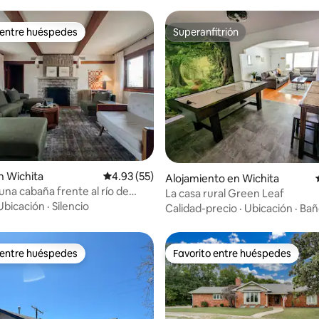
 entre huéspedes
Superanfitrión
 entre huéspedes
Superanfitrión
 4.91 de 5, 44 reseñas
n Wichita
Calificación promedio: 4.93 de 5, 55 reseñas
4.93 (55)
Alojamiento en Wichita
una cabaña frente al río de
La casa rural Green Leaf
de siglo
Ubicación
·
Silencio
Calidad-precio
·
Ubicación
·
Bañ
 entre huéspedes
Favorito entre huéspedes
 entre huéspedes
Favorito entre huéspedes