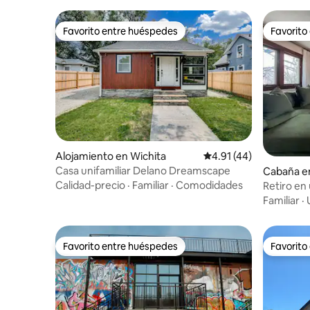
Favorito entre huéspedes
Favorito
Favorito entre huéspedes
Favorito
Alojamiento en Wichita
Calificación promedio:
4.91 (44)
Casa unifamiliar Delano Dreamscape
Cabaña e
Calidad-precio
·
Familiar
·
Comodidades
Retiro en 
mediados 
Familiar
·
Favorito entre huéspedes
Favorito
Favorito entre huéspedes
Favorito