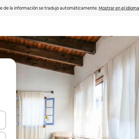
e de la información se tradujo automáticamente. 
Mostrar en el idioma
n las teclas de flecha hacia arriba y hacia abajo o explora con el tact