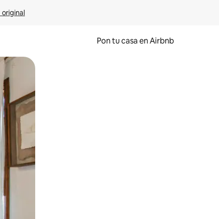
 original
Pon tu casa en Airbnb
o o desliza el dedo.