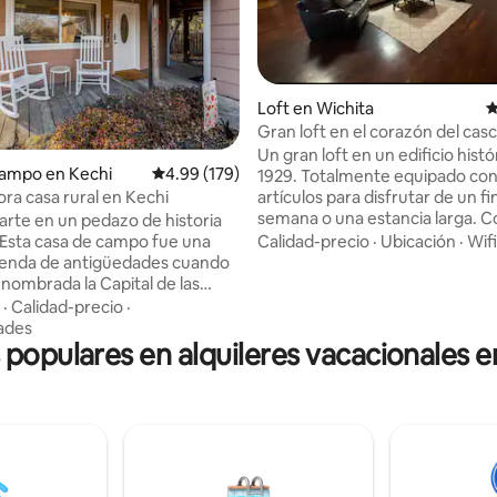
Loft en Wichita
C
Gran loft en el corazón del cas
Un gran loft en un edificio histó
4.99 de 5, 177 reseñas
campo en Kechi
Calificación promedio: 4.99 de 5, 179 reseñas
4.99 (179)
1929. Totalmente equipado con todos los
ra casa rural en Kechi
artículos para disfrutar de un fi
semana o una estancia larga. Cocina
jarte en un pedazo de historia
completa con todo el equipo de
 Esta casa de campo fue una
Calidad-precio
·
Ubicación
·
Wifi
así como un bar. El loft reformado de
ienda de antigüedades cuando
1929 tiene futbolín, tejo, tabler
 nombrada la Capital de las
dardos con punta de acero y un
des de Kansas. A principios de
·
Calidad-precio
·
media cola. Dos grandes televi
 de 2000 fue renovada y
ades
inteligentes y unas vistas estu
s populares en alquileres vacacionales e
a en una encantadora casa de 2
la ciudad. ¡Ubicado justo encima de Bite
os y 1 baño. Ubicada en un
Me BBQ, enfrente de Norton's 
nquilo, lo suficientemente lejos
y saliendo al frente gira a la izq
ad. Ven a experimentar la vida
podrás ver el Intrust Bank Aren
queña ciudad y todo lo que
una manzana de distancia!
ne para ofrecer. Mañanas
 y tardes llenas de diversión te
n esta experiencia única.