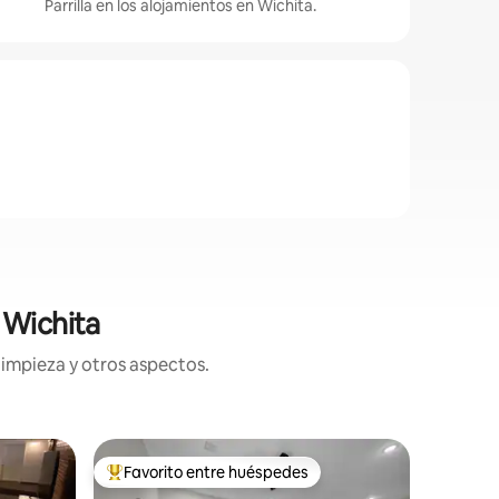
Parrilla en los alojamientos en Wichita.
 Wichita
limpieza y otros aspectos.
Alojamie
Favorito entre huéspedes
Favorit
Favorito entre huéspedes preferido
Favorit
¡Acogedo