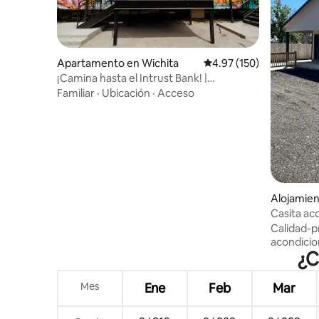
Apartamento en Wichita
Calificación promedio: 
4.97 (150)
¡Camina hasta el Intrust Bank! |
¡Experiencia única en un vagón de carga!
Familiar
·
Ubicación
·
Acceso
Alojamien
Casita a
Calidad-p
acondici
¿C
Mes
Ene
Feb
Mar