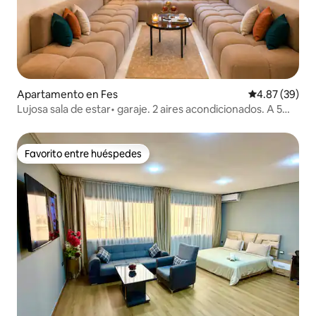
Apartamento en Fes
Calificación p
4.87 (39)
Lujosa sala de estar• garaje. 2 aires acondicionados. A 5
minutos del centro
Favorito entre huéspedes
Favorito entre huéspedes