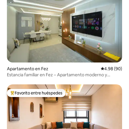
Apartamento en Fez
Calificación p
4.98 (90)
Estancia familiar en Fez – Apartamento moderno y
estacionamiento
Favorito entre huéspedes
Favorito entre huéspedes preferido