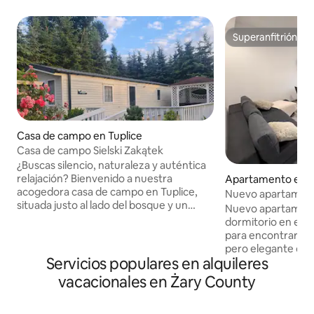
Superanfitrión
Superanfitrión
Casa de campo en Tuplice
Casa de campo Sielski Zakątek
¿Buscas silencio, naturaleza y auténtica
relajación? Bienvenido a nuestra
Apartamento en Ż
acogedora casa de campo en Tuplice,
Nuevo apartamento
situada justo al lado del bosque y un
dormitorio
Nuevo apartamento
estanque privado. Es un lugar perfecto
dormitorio en el c
para relajarse lejos del ajetreo y el bullicio
para encontrar un
de la ciudad, cerca de la naturaleza, con
pero elegante que
la posibilidad de pescar justo al lado. La
Servicios populares en alquileres
características e
casa de campo rodeada de vegetación
Aire acondicionado
vacacionales en Żary County
proporciona comodidad y tranquilidad:
La cocina totalme
puedes pasar las mañanas con café en la
con todos los ele
terraza y las noches en la barbacoa o la