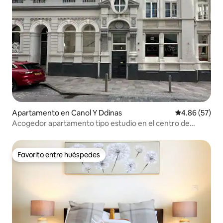
Apartamento en Canol Y Ddinas
Calificación p
4.86 (57)
Acogedor apartamento tipo estudio en el centro de
Cardiff
Favorito entre huéspedes
Favorito entre huéspedes