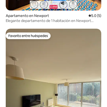
Apartamento en Newport
Calificació
5.0 (5)
Elegante departamento de 1 habitación en Newport
Center, cerca del Hospital Royal Gwent
Favorito entre huéspedes
Favorito entre huéspedes