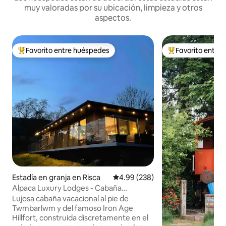
muy valoradas por su ubicación, limpieza y otros
aspectos.
Favorito entre huéspedes
Favorito entre
Favorito entre huéspedes preferido
Favorito entre hu
Estadía en granja en Risca
Calificación promedio: 4.99 de 5
4.99 (238)
Alpaca Luxury Lodges - Cabaña
Gardenfield
Lujosa cabaña vacacional al pie de
Twmbarlwm y del famoso Iron Age
Hillfort, construida discretamente en el