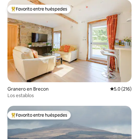
Favorito entre huéspedes
Favorito entre huéspedes preferido
Granero en Brecon
Calificación 
5.0 (216)
Los establos
Favorito entre huéspedes
Favorito entre huéspedes preferido