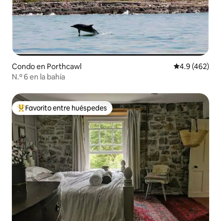
Condo en Porthcawl
Calificación 
4.9 (462)
N.º 6 en la bahía
Favorito entre huéspedes
Favorito entre huéspedes preferido