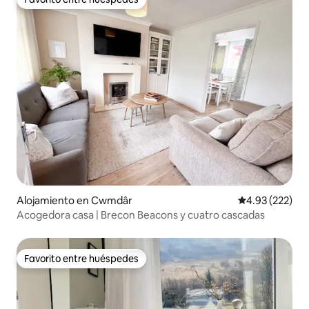
Favorito entre huéspedes
Alojamiento en Cwmdâr
Calificación pr
4.93 (222)
Acogedora casa | Brecon Beacons y cuatro cascadas
Favorito entre huéspedes
Favorito entre huéspedes