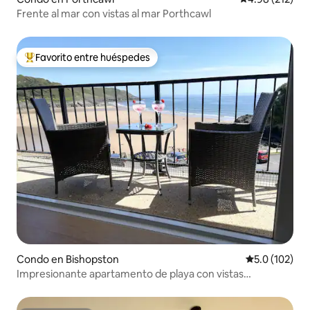
Frente al mar con vistas al mar Porthcawl
Favorito entre huéspedes
Favorito entre huéspedes preferido
Condo en Bishopston
Calificación 
5.0 (102)
Impresionante apartamento de playa con vistas
ininterrumpidas al mar