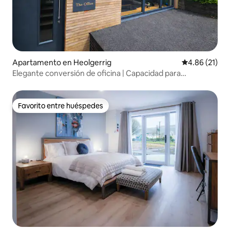
Apartamento en Heolgerrig
Calificación 
4.86 (21)
Elegante conversión de oficina | Capacidad para
11 personas | Cargador para vehículos eléctricos
Favorito entre huéspedes
Favorito entre huéspedes