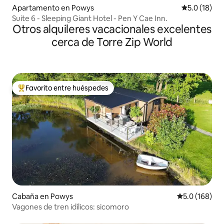
Apartamento en Powys
Calificación
5.0 (18)
Suite 6 - Sleeping Giant Hotel - Pen Y Cae Inn.
Otros alquileres vacacionales excelentes
cerca de Torre Zip World
Favorito entre huéspedes
Favorito entre huéspedes preferido
Cabaña en Powys
Calificación 
5.0 (168)
Vagones de tren idílicos: sicomoro