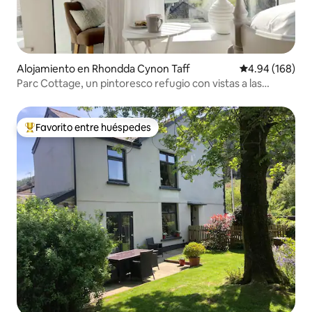
Alojamiento en Rhondda Cynon Taff
Calificación pr
4.94 (168)
Parc Cottage, un pintoresco refugio con vistas a las
montañas
Favorito entre huéspedes
Favorito entre huéspedes preferido