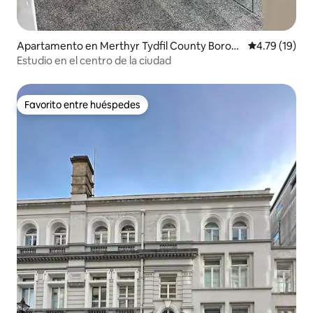
Apartamento en Merthyr Tydfil County Borou
Calificación 
4.79 (19)
gh
Estudio en el centro de la ciudad
Favorito entre huéspedes
Favorito entre huéspedes