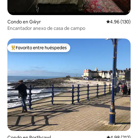
Condo en Gŵyr
Calificación pr
4.96 (130)
Encantador anexo de casa de campo
Favorito entre huéspedes
Favorito entre huéspedes preferido
Condo en Porthcawl
Calificación p
4.98 (212)