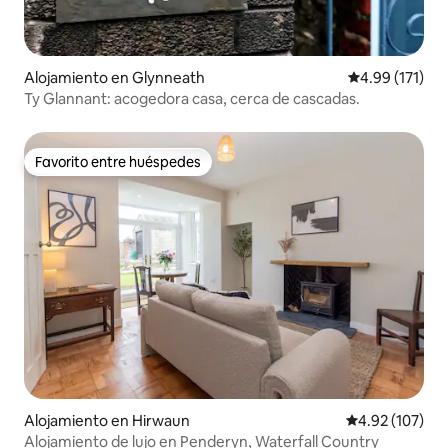
Alojamiento en Glynneath
Calificación p
4.99 (171)
Ty Glannant: acogedora casa, cerca de cascadas.
Favorito entre huéspedes
Favorito entre huéspedes
Alojamiento en Hirwaun
Calificación p
4.92 (107)
Alojamiento de lujo en Penderyn, Waterfall Country