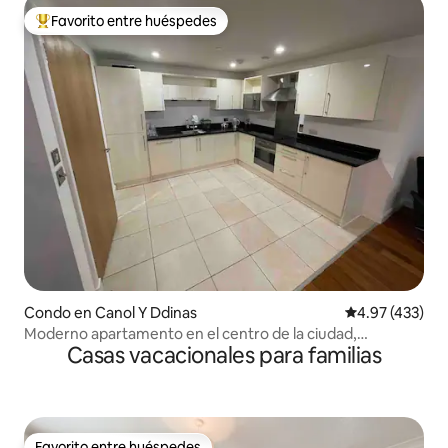
Favorito entre huéspedes
Favorito entre huéspedes preferido
Condo en Canol Y Ddinas
Calificación pr
4.97 (433)
Moderno apartamento en el centro de la ciudad,
Casas vacacionales para familias
excelente ubicación.
Favorito entre huéspedes