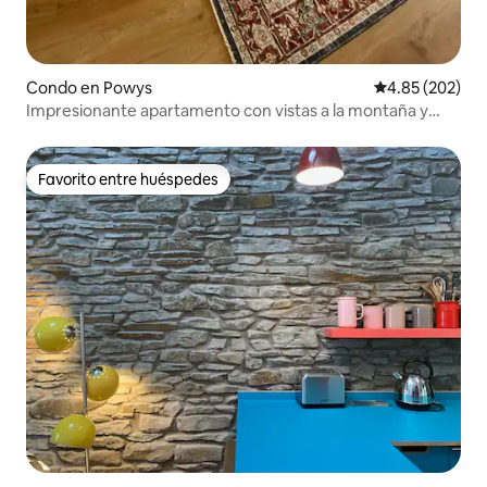
Condo en Powys
Calificación pr
4.85 (202)
Impresionante apartamento con vistas a la montaña y
aparcamiento gratuito
Favorito entre huéspedes
Favorito entre huéspedes