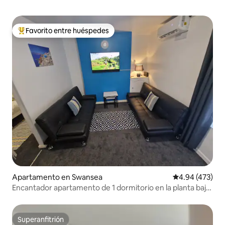
Favorito entre huéspedes
Favorito entre huéspedes preferido
Apartamento en Swansea
Calificación pr
4.94 (473)
Encantador apartamento de 1 dormitorio en la planta baja
en SandyCove*
Superanfitrión
Superanfitrión