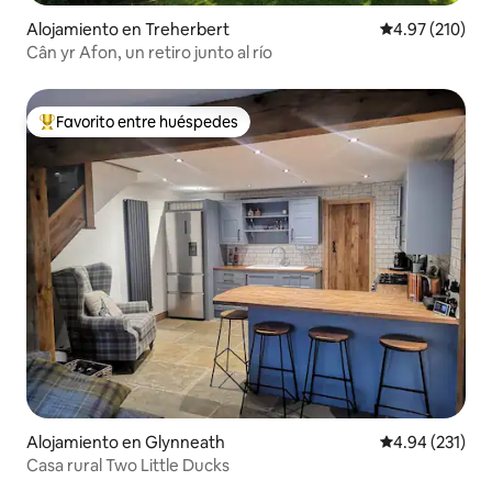
Alojamiento en Treherbert
Calificación p
4.97 (210)
Cân yr Afon, un retiro junto al río
Favorito entre huéspedes
Favorito entre huéspedes preferido
Alojamiento en Glynneath
Calificación p
4.94 (231)
Casa rural Two Little Ducks