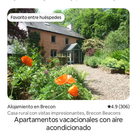
Favorito entre huéspedes
Favorito entre huéspedes
Alojamiento en Brecon
Calificación p
4.9 (306)
Casa rural con vistas impresionantes, Brecon Beacons
Apartamentos vacacionales con aire
acondicionado