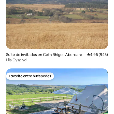
Suite de invitados en Cefn Rhigos Aberdare
Calificación pr
4.96 (945)
Llia Cysglyd
Favorito entre huéspedes
Favorito entre huéspedes