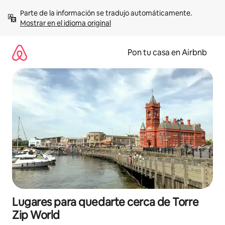
Omite
Parte de la información se tradujo automáticamente. 
el
Mostrar en el idioma original
contenido
Pon tu casa en Airbnb
Lugares para quedarte cerca de Torre
Zip World