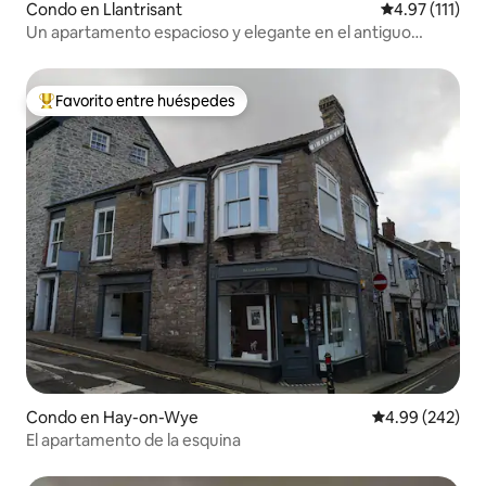
Condo en Llantrisant
Calificación p
4.97 (111)
Un apartamento espacioso y elegante en el antiguo
Llantrisant
Favorito entre huéspedes
Favorito entre huéspedes preferido
Condo en Hay-on-Wye
Calificación pr
4.99 (242)
El apartamento de la esquina