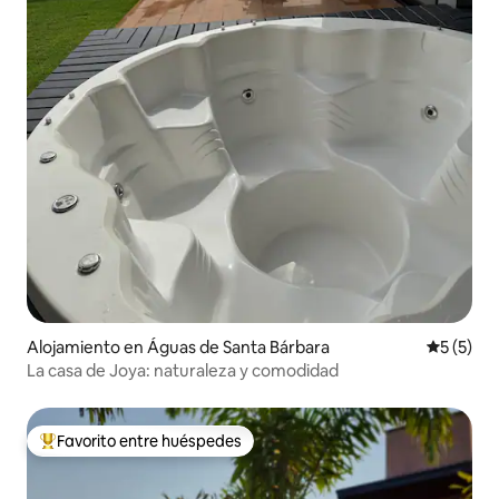
Alojamiento en Águas de Santa Bárbara
Calificac
5 (5)
La casa de Joya: naturaleza y comodidad
Favorito entre huéspedes
Favorito entre huéspedes preferido