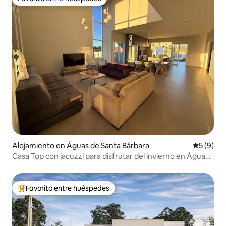
Favorito entre huéspedes
Alojamiento en Águas de Santa Bárbara
Calificac
5 (9)
Casa Top con jacuzzi para disfrutar del invierno en Águas
de Santa Bárbara
Favorito entre huéspedes
Favorito entre huéspedes preferido