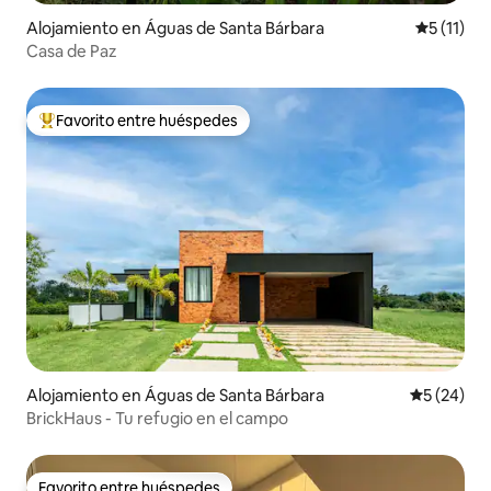
Alojamiento en Águas de Santa Bárbara
Calificaci
5 (11)
Casa de Paz
Favorito entre huéspedes
Favorito entre huéspedes preferido
Alojamiento en Águas de Santa Bárbara
Calificaci
5 (24)
BrickHaus - Tu refugio en el campo
Favorito entre huéspedes