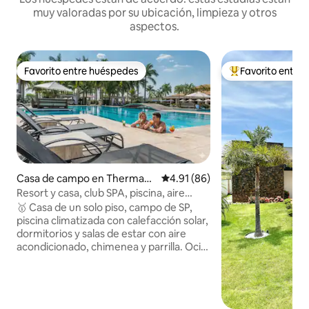
muy valoradas por su ubicación, limpieza y otros
aspectos.
Favorito entre huéspedes
Favorito entre
Favorito entre huéspedes
Favorito entre hu
Casa de campo en Thermas
Calificación promedio: 4.91 de 
4.91 (86)
de Santa Barbara
Resort y casa, club SPA, piscina, aire
acondicionado, wifi, área para mascotas
🥇 Casa de un solo piso, campo de SP,
piscina climatizada con calefacción solar,
dormitorios y salas de estar con aire
acondicionado, chimenea y parrilla. Ocio
total, con SPA, piscinas, lagos, golf,
restaurantes, pesca, Eco Track, sendero
de cascadas y bicicletas. 1️⃣ Alexa+5G
Wifi+TV por cable 2️⃣ 4 dormitorios con