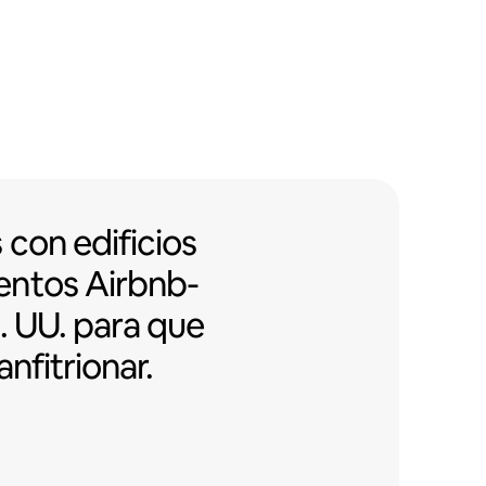
on edificios con apartamentos Air
s
con edificios
entos
Airbnb-
. UU. para que
anfitrionar.