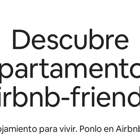
Descubre
partament
irbnb-friend
jamiento para vivir. Ponlo en Airbnb