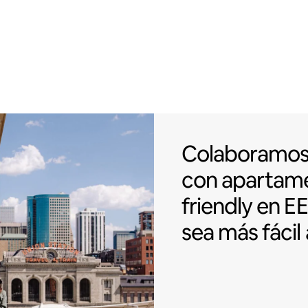
Colaboramos c
Colaboramo
con apartam
friendly
en EE
sea más fácil 