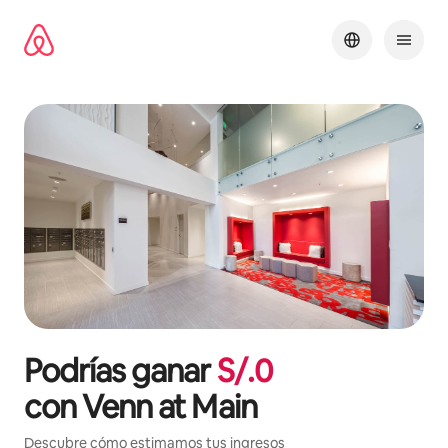
Omite
el
contenido
Podrías ganar
S/.
0
con
Venn at Main
Descubre cómo estimamos tus ingresos