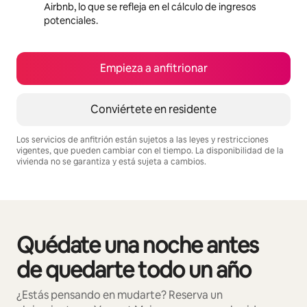
Airbnb, lo que se refleja en el cálculo de ingresos
potenciales.
Empieza a anfitrionar
Conviértete en residente
Los servicios de anfitrión están sujetos a las leyes y restricciones
vigentes, que pueden cambiar con el tiempo. La disponibilidad de la
vivienda no se garantiza y está sujeta a cambios.
Podrías ganar S/.3450 al mes
Quédate una noche antes
Se muestran0 de 0 elementos
de quedarte todo un año
¿Estás pensando en mudarte? Reserva un