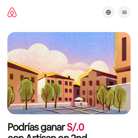
Omite
el
contenido
Podrías ganar
S/.
0