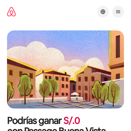
Omite
el
contenido
Podrías ganar
S/.
0