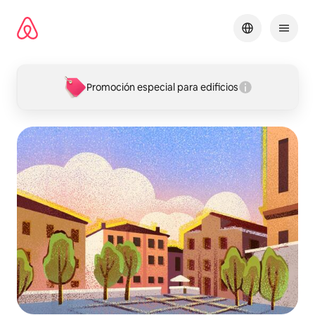
Omite
el
contenido
Promoción especial para edificios