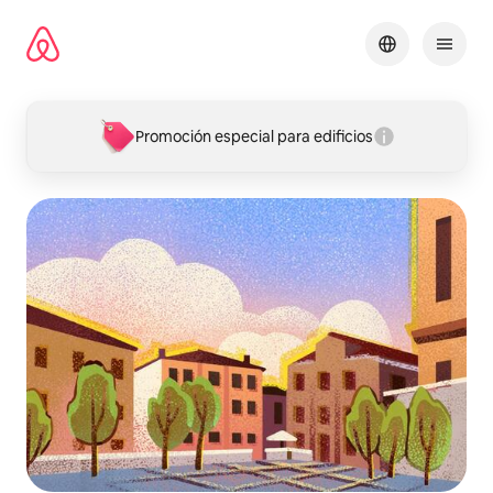
Omite
el
contenido
Promoción especial para edificios