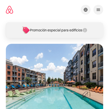
Omite
el
contenido
Promoción especial para edificios