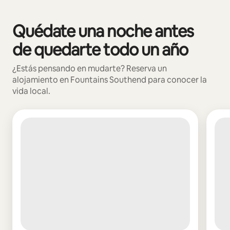
Podrías ganar S/.2191 al mes
Quédate una noche antes
Se muestran0 de 0 elementos
de quedarte todo un año
¿Estás pensando en mudarte? Reserva un
alojamiento en Fountains Southend para conocer la
vida local.