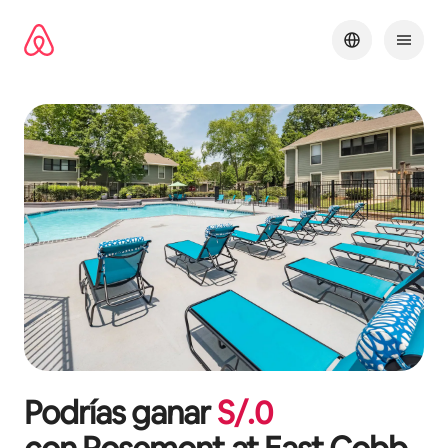
Omite
el
contenido
Podrías ganar
S/.
0