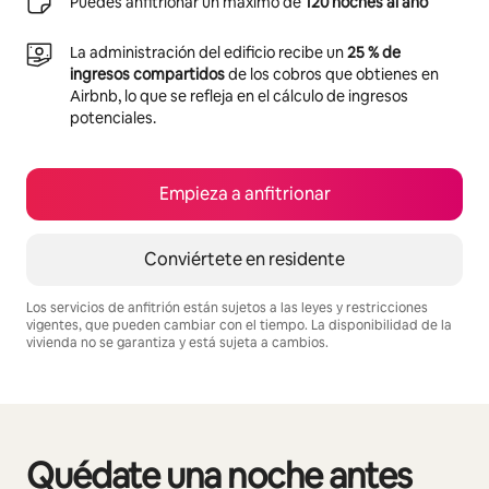
Puedes anfitrionar un máximo de
120 noches al año
La administración del edificio recibe un
25 % de
ingresos compartidos
de los cobros que obtienes en
Airbnb, lo que se refleja en el cálculo de ingresos
potenciales.
Empieza a anfitrionar
Conviértete en residente
Los servicios de anfitrión están sujetos a las leyes y restricciones
vigentes, que pueden cambiar con el tiempo. La disponibilidad de la
vivienda no se garantiza y está sujeta a cambios.
Podrías ganar S/.1705 al mes
Quédate una noche antes
Se muestran0 de 0 elementos