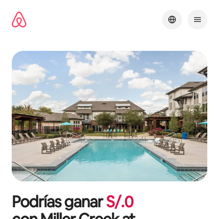
Omite
el
contenido
Podrías ganar
S/.
0