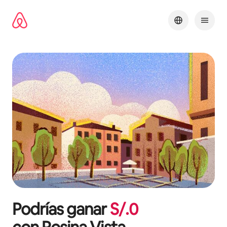
Omite
el
contenido
Podrías ganar
S/.
0