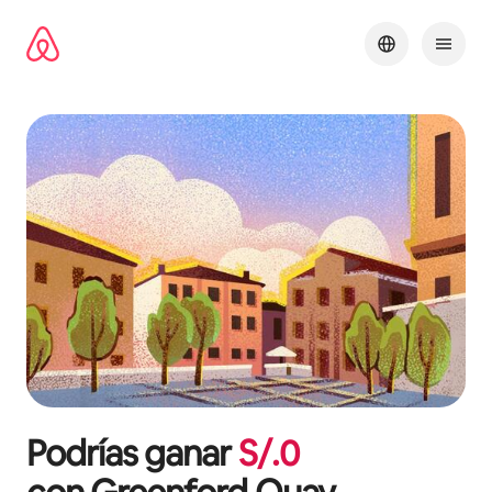
Omite
el
contenido
Podrías ganar
S/.
0